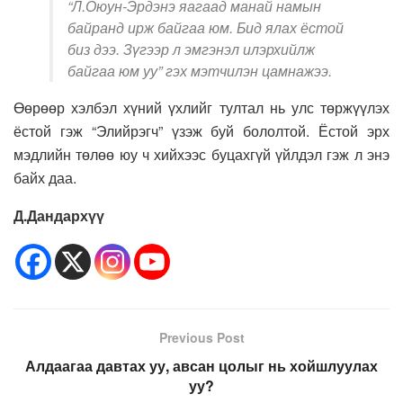
“Л.Оюун-Эрдэнэ яагаад манай намын
байранд ирж байгаа юм. Бид ялах ёстой
биз дээ. Зүгээр л эмгэнэл илэрхийлж
байгаа юм уу” гэх мэтчилэн цамнажээ.
Өөрөөр хэлбэл хүний үхлийг тултал нь улс төржүүлэх
ёстой гэж “Элийрэгч” үзэж буй бололтой. Ёстой эрх
мэдлийн төлөө юу ч хийхээс буцахгүй үйлдэл гэж л энэ
байх даа.
Д.Дандархүү
Previous Post
Алдаагаа давтах уу, авсан цолыг нь хойшлуулах
уу?