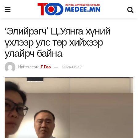
‘Элийрэгч’ Ц.Уянга хүний
үхлээр улс төр хийхээр
улайрч байна
Нийтэлсэн:
Г.Гоо
2024-06-17