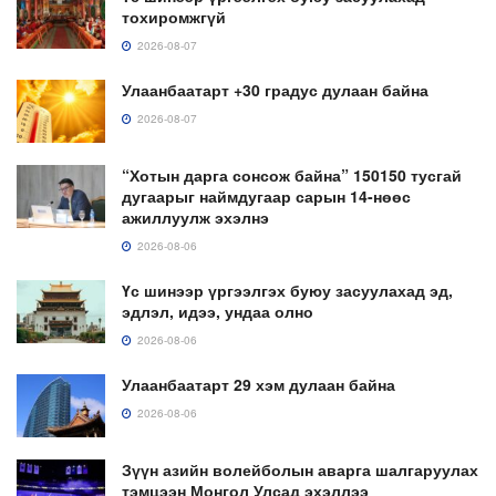
тохиромжгүй
2026-08-07
Улаанбаатарт +30 градус дулаан байна
2026-08-07
“Хотын дарга сонсож байна” 150150 тусгай
дугаарыг наймдугаар сарын 14-нөөс
ажиллуулж эхэлнэ
2026-08-06
Үс шинээр үргээлгэх буюу засуулахад эд,
эдлэл, идээ, ундаа олно
2026-08-06
Улаанбаатарт 29 хэм дулаан байна
2026-08-06
Зүүн азийн волейболын аварга шалгаруулах
тэмцээн Монгол Улсад эхэллээ