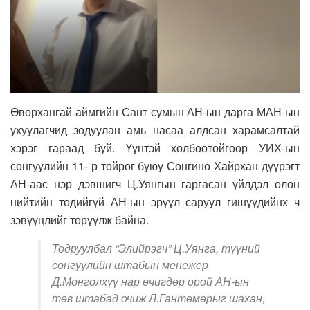
Өвөрхангай аймгийн Сант сумын АН-ын дарга МАН-ын
ухуулагчид зодуулан амь насаа алдсан харамсалтай
хэрэг гараад буй. Үүнтэй холбоотойгоор УИХ-ын
сонгуулийн 11- р тойрог буюу Сонгино Хайрхан дүүрэгт
АН-аас нэр дэвшигч Ц.Уянгын гаргасан үйлдэл олон
нийтийн төдийгүй АН-ын эрүүл саруул гишүүдийнх ч
зэвүүцлийг төрүүлж байна.
Тодруулбал “Элийрэгч” Ц.Уянга, түүний
сонгуулийн штабын менежер
Д.Монголхүү нар өчигдөр орой АН-ын
төв штабад очиж Л.Гантөмөрыг шахан,