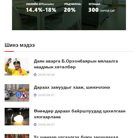
Шинэ мэдээ
Даян аварга Б.Орхонбаярын мялаалга
наадмын хөтөлбөр
2026-08-08
Дараах замуудыг хааж, шинэчлэнэ
2026-08-07
Өнөөдөр дараах байршлуудад цахилгаан
хязгаарлана
2026-08-07
Үс шинээр үргээлгэх буюу засуулахад