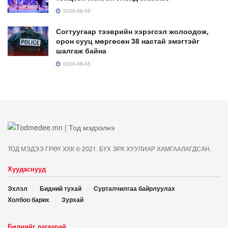
2026-08-05
Согтуугаар тээврийн хэрэгсэл жолоодож,
орон сууц мөргөсөн 38 настай эмэгтэйг
шалгаж байна
2026-08-05
ТОД МЭДЭЭ ГРӨҮ ХХК © 2021. БҮХ ЭРХ ХУУЛИАР ХАМГААЛАГДСАН.
Хуудаснууд
Эхлэл
Бидний тухай
Сурталчилгаа байрлуулах
Холбоо барих
Зурхай
Биднийг дагаарай