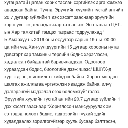
хугацаатай цагдан хорих таслан сэргийлэх арга хэмжээ
авагдсан байна. Түүнд Эрүүгийн хуулийн тусгай ангийн
20.7 дугаар зүйлийн 1 дэх хэсэгт зааснаар эрүүгийн
хэрэг үүсгэж, яллагдагчаар татсан аж. Энэ талаар ЦЕГ-
ын Хар тамхитай тэмцэх газраас тодруулахад ”
Б.Амархүү нь 2019 оны есдүгээр сарын 19-ны 00.00
цагийн үед Хан-уул дүүргийн 15 дугаар хорооны нутаг
дэвсгэрт хар тамхины төрлийн бодис хэрэглэсэн,
хадгалсан байдалтай баривчлагдсан. Одоогоор
хураагдсан бодис, биологийн дээж /шээс/ ШШҮХ-д
хүргэгдсэн, шинжилгээ хийгдэж байна. Хэрэгт мөрдөн
шалгах ажиллагаа үргэлжлэн явагдаж байна, илүү
дэлгэрэнгүй мэдээлэл өгөх боломжгүй” гэлээ.
Эрүүгийн хуулийн тусгай ангийн 20.7 дугаар зүйлийн 1
дэх хэсэгт зааснаар “Хориглосон мансууруулах эм,
сэтгэцэд нөлөөт бодис, тэдгээрийн түүхий эдийг
худалдаалах зорилгогүйгээр хууль бусаар бэлтгэсэн,