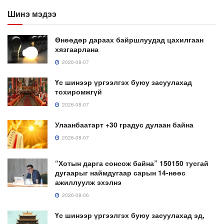
Шинэ мэдээ
Өнөөдөр дараах байршлуудад цахилгаан
хязгаарлана
2026-08-07
Үс шинээр үргээлгэх буюу засуулахад
тохиромжгүй
2026-08-07
Улаанбаатарт +30 градус дулаан байна
2026-08-07
“Хотын дарга сонсож байна” 150150 тусгай
дугаарыг наймдугаар сарын 14-нөөс
ажиллуулж эхэлнэ
2026-08-06
Үс шинээр үргээлгэх буюу засуулахад эд,