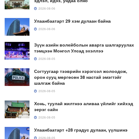
эдлэл, идээ, ундаа олно
2026-08-06
Улаанбаатарт 29 хэм дулаан байна
2026-08-06
Зүүн азийн волейболын аварга шалгаруулах
тэмцээн Монгол Улсад эхэллээ
2026-08-05
Согтуугаар тээврийн хэрэгсэл жолоодож,
орон сууц мөргөсөн 38 настай эмэгтэйг
шалгаж байна
2026-08-05
Хонь, туулай жилтнээ аливаа үйлийг хийхэд
эерэг сайн
2026-08-05
Улаанбаатарт +28 градус дулаан, үүлшинэ
2026-08-05