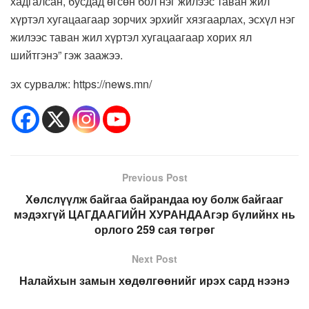
хадгалсан, бусдад өгсөн бол нэг жилээс таван жил
хүртэл хугацаагаар зорчих эрхийг хязгаарлах, эсхүл нэг
жилээс таван жил хүртэл хугацаагаар хорих ял
шийтгэнэ” гэж заажээ.
эх сурвалж: https://news.mn/
Previous Post
Хөлслүүлж байгаа байрандаа юу болж байгааг
мэдэхгүй ЦАГДААГИЙН ХУРАНДААгэр бүлийнх нь
орлого 259 сая төгрөг
Next Post
Налайхын замын хөдөлгөөнийг ирэх сард нээнэ