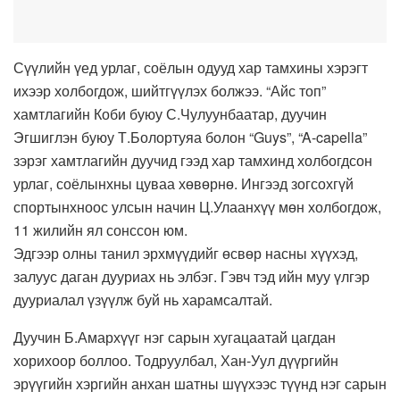
Сүүлийн үед урлаг, соёлын одууд хар тамхины хэрэгт
ихээр холбогдож, шийтгүүлэх болжээ. “Айс топ”
хамтлагийн Коби буюу С.Чулуунбаатар, дуучин
Эгшиглэн буюу Т.Болортуяа болон “Guys”, “A-capella”
зэрэг хамтлагийн дуучид гээд хар тамхинд холбогдсон
урлаг, соёлынхны цуваа хөвөрнө. Ингээд зогсохгүй
спортынхноос улсын начин Ц.Улаанхүү мөн холбогдож,
11 жилийн ял сонссон юм.
Эдгээр олны танил эрхмүүдийг өсвөр насны хүүхэд,
залуус даган дууриах нь элбэг. Гэвч тэд ийн муу үлгэр
дууриалал үзүүлж буй нь харамсалтай.
Дуучин Б.Амархүүг нэг сарын хугацаатай цагдан
хорихоор боллоо. Тодруулбал, Хан-Уул дүүргийн
эрүүгийн хэргийн анхан шатны шүүхээс түүнд нэг сарын