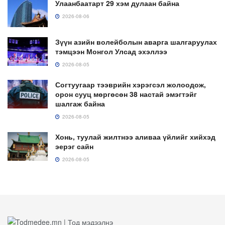
Улаанбаатарт 29 хэм дулаан байна
2026-08-06
Зүүн азийн волейболын аварга шалгаруулах
тэмцээн Монгол Улсад эхэллээ
2026-08-05
Согтуугаар тээврийн хэрэгсэл жолоодож,
орон сууц мөргөсөн 38 настай эмэгтэйг
шалгаж байна
2026-08-05
Хонь, туулай жилтнээ аливаа үйлийг хийхэд
эерэг сайн
2026-08-05