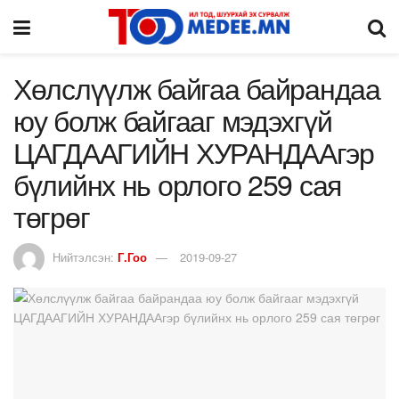
Хөлслүүлж байгаа байрандаа
юу болж байгааг мэдэхгүй
ЦАГДААГИЙН ХУРАНДААгэр
бүлийнх нь орлого 259 сая
төгрөг
Нийтэлсэн:
Г.Гоо
2019-09-27