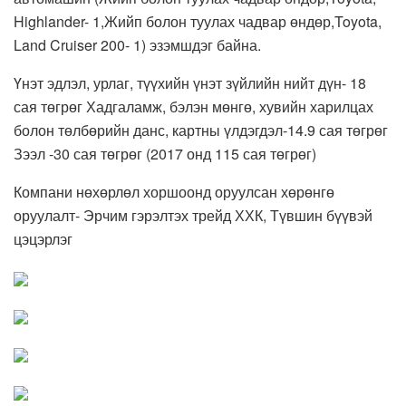
Highlander- 1,Жийп болон туулах чадвар өндөр,Toyota,
Land Cruiser 200- 1) эзэмшдэг байна.
Үнэт эдлэл, урлаг, түүхийн үнэт зүйлийн нийт дүн- 18
сая төгрөг Хадгаламж, бэлэн мөнгө, хувийн харилцах
болон төлбөрийн данс, картны үлдэгдэл-14.9 сая төгрөг
Зээл -30 сая төгрөг (2017 онд 115 сая төгрөг)
Компани нөхөрлөл хоршоонд оруулсан хөрөнгө
оруулалт- Эрчим гэрэлтэх трейд ХХК, Түвшин бүүвэй
цэцэрлэг