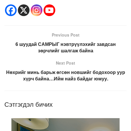
Previous Post
6 шуудай САМРЫГ нэвтрүүлэхийг завдсан
зөрчлийг шалгаж байна
Next Post
Нөхрийг минь барьж өгсөн новшийг бодохоор уур
хүрч байна…Ийм найз байдаг юмуу.
Сэтгэгдэл бичих