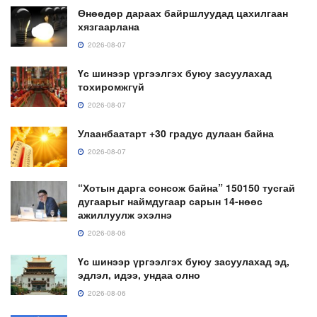
Өнөөдөр дараах байршлуудад цахилгаан
хязгаарлана
2026-08-07
Үс шинээр үргээлгэх буюу засуулахад
тохиромжгүй
2026-08-07
Улаанбаатарт +30 градус дулаан байна
2026-08-07
“Хотын дарга сонсож байна” 150150 тусгай
дугаарыг наймдугаар сарын 14-нөөс
ажиллуулж эхэлнэ
2026-08-06
Үс шинээр үргээлгэх буюу засуулахад эд,
эдлэл, идээ, ундаа олно
2026-08-06