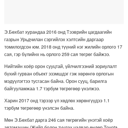
Э.Бөхбат хурандаа 2016 онд Тээврийн цагдаагийн
газрын Урьдчилан сэргийлэх хэлтсийн даргаар
томилогдсон юм. 2018 онд түүний нэг жилийн орлого 17
сая, гэр бүлийнх нь орлого 259 сая төгрөг байжээ.
Нийтийн хоёр орон сууцтай, үйлчилгээний зориулалт
бүхий гурван объект эзэмшдэг гэж хөрөнгө орлогын
мэдүүлэгтээ тусгасан байна. Орон сууц, барилга
байгууламжаа 1.7 тэрбум төгрөгөөр үнэлжээ.
Харин 2017 онд тэрээр үл хөдлөх хөрөнгүүдээ 1.1
тэрбум төгрөгөөр үнэлсэн байна.
Мөн Э.Бөхбат дарга 246 сая төгрөгийн үнэтэй хоёр
автомашин (Жийп болон туулах чадвар өндөр,Toyota,