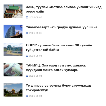
Хонь, туулай жилтнээ аливаа үйлийг хийхэд
эерэг сайн
2026-08-05
Улаанбаатарт +28 градус дулаан, үүлшинэ
2026-08-05
COP17 хурлын бэлтгэл ажил 90 хувийн
гүйцэтгэлтэй байна
2026-08-04
ТАНИЛЦ: Энэ сард тэтгэмж, халамж,
хүүхдийн мөнгө олгох хуваарь
2026-08-04
Үс шинээр үргээлгэх буюу засуулахад
тохиромжгүй
2026-08-04