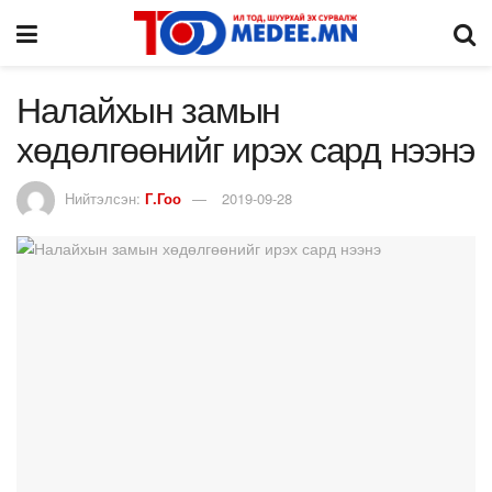
Налайхын замын
хөдөлгөөнийг ирэх сард нээнэ
Нийтэлсэн:
Г.Гоо
2019-09-28