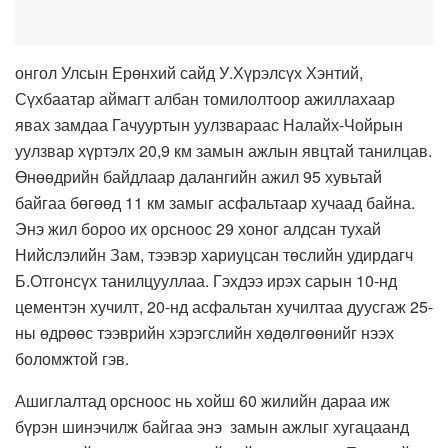
онгол Улсын Ерөнхий сайд У.Хүрэлсүх Хэнтий,
Сүхбаатар аймагт албан томилолтоор ажиллахаар
явах замдаа Гачууртын уулзвараас Налайх-Чойрын
уулзвар хүртэлх 20,9 км замын ажлын явцтай танилцав.
Өнөөдрийн байдлаар далангийн ажил 95 хувьтай
байгаа бөгөөд 11 км замыг асфальтаар хучаад байна.
Энэ жил бороо их орсноос 29 хоног алдсан тухай
Нийслэлийн Зам, тээвэр хариуцсан төслийн удирдагч
Б.Отгонсүх танилцууллаа. Гэхдээ ирэх сарын 10-нд
цементэн хучилт, 20-нд асфальтан хучилтаа дуусгаж 25-
ны өдрөөс тээврийн хэрэгслийн хөдөлгөөнийг нээх
боломжтой гэв.
Ашиглалтад орсноос нь хойш 60 жилийн дараа иж
бүрэн шинэчилж байгаа энэ замын ажлыг хугацаанд