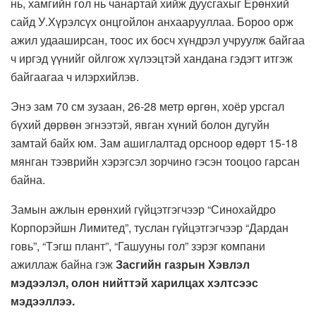
нь, хамгийн гол нь чанартай хийж дуусгахыг Ерөнхий
сайд У.Хүрэлсүх онцгойлон анхаарууллаа. Бороо орж
ажил удааширсан, тоос их босч хүндрэл учруулж байгаа
ч иргэд үүнийг ойлгож хүлээцтэй хандана гэдэгт итгэж
байгаагаа ч илэрхийлэв.
Энэ зам 70 см зузаан, 26-28 метр өргөн, хоёр урсгал
бүхий дөрвөн эгнээтэй, явган хүний болон дугуйн
замтай байх юм. Зам ашиглалтад орсноор өдөрт 15-18
мянган тээврийн хэрэгсэл зорчино гэсэн тооцоо гарсан
байна.
Замын ажлын ерөнхий гүйцэтгэгчээр “Синохайдро
Корпорэйшн Лимитед”, туслан гүйцэтгэгчээр “Дардан
говь”, “Тэгш плант”, “Гашууны гол” зэрэг компани
ажиллаж байна гэж
Засгийн газрын Хэвлэл
мэдээлэл, олон нийттэй харилцах хэлтсээс
мэдээллээ.