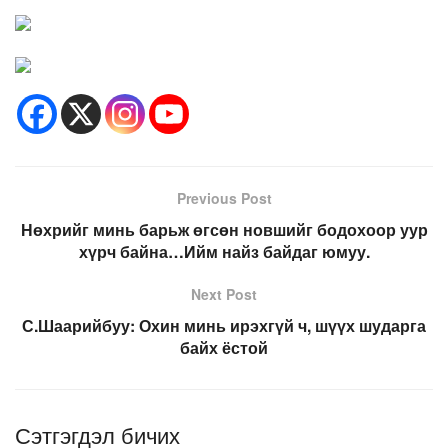
Previous Post
Нөхрийг минь барьж өгсөн новшийг бодохоор уур
хүрч байна…Ийм найз байдаг юмуу.
Next Post
С.Шаарийбуу: Охин минь ирэхгүй ч, шүүх шударга
байх ёстой
Сэтгэгдэл бичих