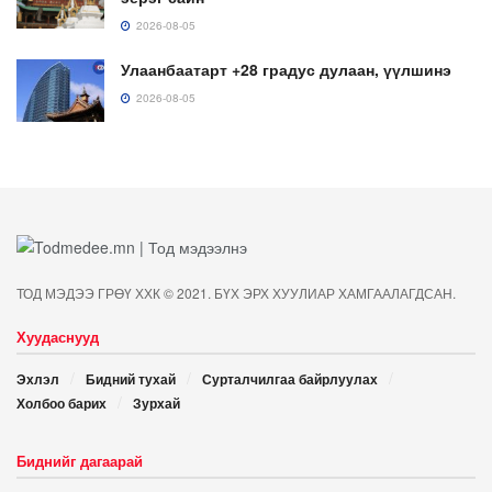
2026-08-05
Улаанбаатарт +28 градус дулаан, үүлшинэ
2026-08-05
ТОД МЭДЭЭ ГРӨҮ ХХК © 2021. БҮХ ЭРХ ХУУЛИАР ХАМГААЛАГДСАН.
Хуудаснууд
Эхлэл
Бидний тухай
Сурталчилгаа байрлуулах
Холбоо барих
Зурхай
Биднийг дагаарай