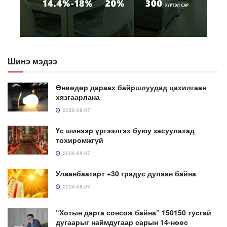
Шинэ мэдээ
Өнөөдөр дараах байршлуудад цахилгаан
хязгаарлана
2026-08-07
Үс шинээр үргээлгэх буюу засуулахад
тохиромжгүй
2026-08-07
Улаанбаатарт +30 градус дулаан байна
2026-08-07
“Хотын дарга сонсож байна” 150150 тусгай
дугаарыг наймдугаар сарын 14-нөөс