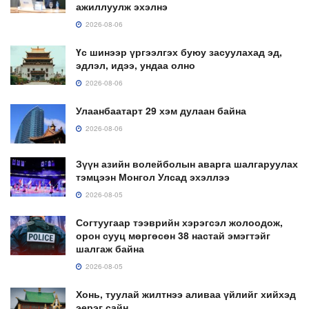
ажиллуулж эхэлнэ
2026-08-06
Үс шинээр үргээлгэх буюу засуулахад эд,
эдлэл, идээ, ундаа олно
2026-08-06
Улаанбаатарт 29 хэм дулаан байна
2026-08-06
Зүүн азийн волейболын аварга шалгаруулах
тэмцээн Монгол Улсад эхэллээ
2026-08-05
Согтуугаар тээврийн хэрэгсэл жолоодож,
орон сууц мөргөсөн 38 настай эмэгтэйг
шалгаж байна
2026-08-05
Хонь, туулай жилтнээ аливаа үйлийг хийхэд
эерэг сайн