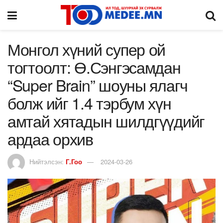
Монгол хүний супер ой
тогтоолт: Ө.Сэнгэсамдан
“Super Brain” шоуны ялагч
болж ийг 1.4 тэрбум хүн
амтай хятадын шилдгүүдийг
ардаа орхив
Нийтэлсэн:
Г.Гоо
2024-03-26