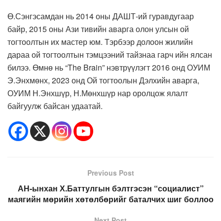
Ө.Сэнгэсамдан нь 2014 оны ДАШТ-ий гуравдугаар
байр, 2015 оны Ази тивийн аварга олон улсын ой
тогтоолтын их мастер юм. Тэрбээр долоон жилийн
дараа ой тогтоолтын тэмцээний тайзнаа гарч ийн ялсан
билээ. Өмнө нь “The Brain” нэвтрүүлэгт 2016 онд ОУИМ
Э.Энхмөнх, 2023 онд Ой тогтоолын Дэлхийн аварга,
ОУИМ Н.Энхшүр, Н.Мөнхшүр нар оролцож ялалт
байгуулж байсан удаатай.
Previous Post
АН-ынхан Х.Баттулгын бэлтгэсэн “социалист”
маягийн мөрийн хөтөлбөрийг баталчих шиг боллоо
Next Post