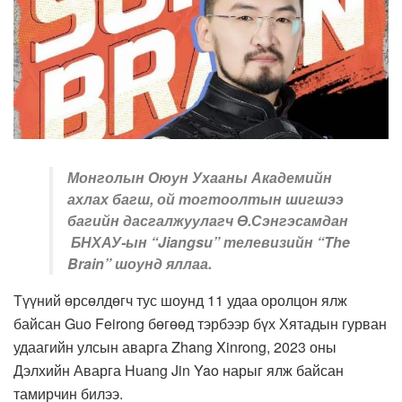
Монголын Оюун Ухааны Академийн
ахлах багш, ой тогтоолтын шигшээ
багийн дасгалжуулагч Ө.Сэнгэсамдан
БНХАУ-ын “Jiangsu” телевизийн “The
Brain” шоунд яллаа.
Түүний өрсөлдөгч тус шоунд 11 удаа оролцон ялж
байсан Guo Feirong бөгөөд тэрбээр бүх Хятадын гурван
удаагийн улсын аварга Zhang Xinrong, 2023 оны
Дэлхийн Аварга Huang Jin Yao нарыг ялж байсан
тамирчин билээ.