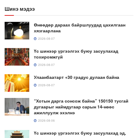
Шинэ мэдээ
Өнөөдөр дараах байршлуудад цахилгаан
хязгаарлана
2026-08-07
Үс шинээр үргээлгэх буюу засуулахад
тохиромжгүй
2026-08-07
Улаанбаатарт +30 градус дулаан байна
2026-08-07
“Хотын дарга сонсож байна” 150150 тусгай
дугаарыг наймдугаар сарын 14-нөөс
ажиллуулж эхэлнэ
2026-08-06
Үс шинээр үргээлгэх буюу засуулахад эд,