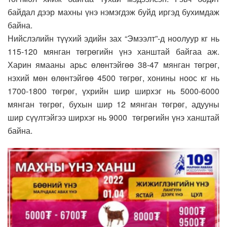
байдал дээр махны үнэ нэмэгдэж буйд иргэд бухимдаж
байна.
Нийслэлийн түүхий эдийн зах “Эмээлт”-д ноолуур кг нь
115-120 мянган төгрөгийн үнэ ханштай байгаа аж.
Харин ямааны арьс өлөнтэйгөө 38-47 мянган төгрөг,
нэхий мөн өлөнтэйгөө 4500 төгрөг, хонины ноос кг нь
1700-1800 төгрөг, үхрийн шир ширхэг нь 5000-6000
мянган төгрөг, бухын шир 12 мянган төгрөг, адууны
шир сүүлтэйгээ ширхэг нь 9000 төгрөгийн үнэ ханштай
байна.