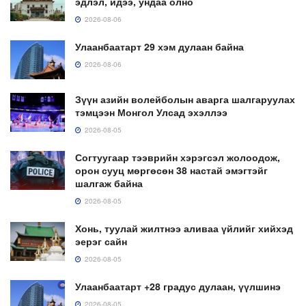
эдлэл, идээ, ундаа олно
2026-08-06
Улаанбаатарт 29 хэм дулаан байна
2026-08-06
Зүүн азийн волейболын аварга шалгаруулах
тэмцээн Монгол Улсад эхэллээ
2026-08-05
Согтуугаар тээврийн хэрэгсэл жолоодож,
орон сууц мөргөсөн 38 настай эмэгтэйг
шалгаж байна
2026-08-05
Хонь, туулай жилтнээ аливаа үйлийг хийхэд
эерэг сайн
2026-08-05
Улаанбаатарт +28 градус дулаан, үүлшинэ
2026-08-05