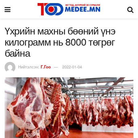
Үхрийн махны бөөний үнэ
килограмм нь 8000 төгрөг
байна
Нийтэлсэн:
Г.Гоо
2022-01-04