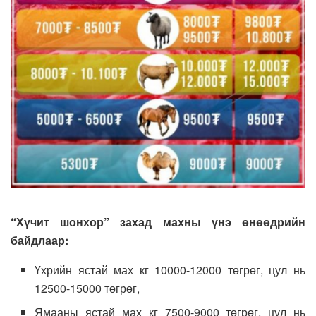
“Хүчит шонхор” захад махны үнэ өнөөдрийн
байдлаар:
Үхрийн ястай мах кг 10000-12000 төгрөг, цул нь
12500-15000 төгрөг,
Ямааны ястай мах кг 7500-9000 төгрөг, цул нь