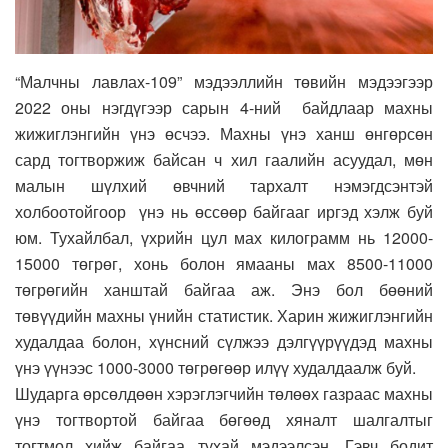
“Малчны лавлах-109” мэдээллийн төвийн мэдээгээр
2022 оны нэгдүгээр сарын 4-ний байдлаар махны
жижиглэнгийн үнэ өсчээ. Махны үнэ ханш өнгөрсөн
сард тогтворжиж байсан ч хил гаалийн асуудал, мөн
малын шүлхий өвчний тархалт нэмэгдсэнтэй
холбоотойгоор үнэ нь өссөөр байгааг иргэд хэлж буй
юм. Тухайлбал, үхрийн цул мах килограмм нь 12000-
15000 төгрөг, хонь болон ямааны мах 8500-11000
төгрөгийн ханштай байгаа аж. Энэ бол бөөний
төвүүдийн махны үнийн статистик. Харин жижиглэнгийн
худалдаа болон, хүнсний сүлжээ дэлгүүрүүдэд махны
үнэ үүнээс 1000-3000 төгрөгөөр илүү худалдаалж буй.
Шударга өрсөлдөөн хэрэглэгчийн төлөөх газраас махны
үнэ тогтвортой байгаа бөгөөд хяналт шалгалтыг
тогтмол хийж байгаа тухай мэдээлсэн. Гэвч бодит