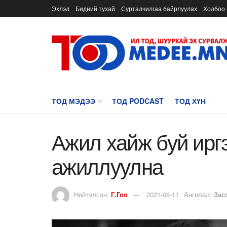
Эхлэл
Бидний тухай
Сурталчилгаа байрлуулах
Холбоо 
ТОД МЭДЭЭ
ТОД PODCAST
ТОД ХҮН
Ажил хайж буй ирг
ажиллуулна
Нийтэлсэн:
Г.Гоо
2021-08-11
Ангилал:
Зас