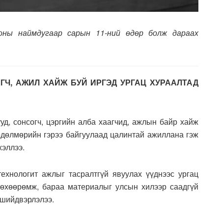
оны наймдугаар сарын 11-ний өдөр болж дараах
ГЧ, АЖИЛ ХАЙЖ БУЙ ИРГЭД УРГАЦ ХУРААЛТАД
ууд, сонсогч, цэргийн алба хаагчид, ажлын байр хайж
өдөлмөрийн гэрээ байгуулаад цалинтай ажиллана гэж
хэллээ.
ехнологит ажлыг тасралтгүй явуулах үүднээс ургац
төхөөрөмж, бараа материалыг улсын хилээр саадгүй
 шийдвэрлэлээ.