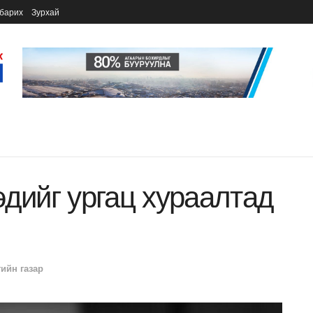
барих
Зурхай
эдийг ургац хураалтад
гийн газар