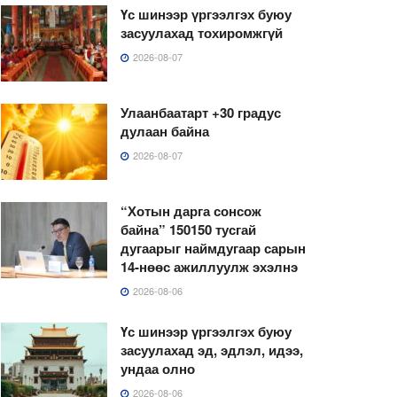
Үс шинээр үргээлгэх буюу
засуулахад тохиромжгүй
2026-08-07
Улаанбаатарт +30 градус
дулаан байна
2026-08-07
“Хотын дарга сонсож
байна” 150150 тусгай
дугаарыг наймдугаар сарын
14-нөөс ажиллуулж эхэлнэ
2026-08-06
Үс шинээр үргээлгэх буюу
засуулахад эд, эдлэл, идээ,
ундаа олно
2026-08-06