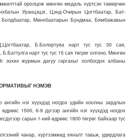
амжилттай оролцож мөнгөн медаль хүртсэн тамирчин
хбатын Уранцэцэг, Цэнд-Очирын Цогтбаатар, Бат-
ы Болдбаатар, Мөнхбаатарын Бундмаа, Бямбажавын
.Цогтбаатар, Б.Болортуяа нарт тус тус 30 сая,
Б.Баттулга нарт тус тус 15 сая төгрөг олгоно. Мөнгөн
йг зохих журмын дагуу гаргахыг холбогдох албаны
НОРМАТИВЫГ НЭМЭВ
р ангийн нэг хүүхдэд ногдох үдийн хоолны зардлын
өдрөөс 1500, 6-9 дүгээр ангийн нэг хүүхдэд ногдох
сдүгээр сарын 1-ний өдрөөс 1800 төгрөг байхаар тус
илгээний чанар, хүртээмжид хяналт тавьж, удирдлага