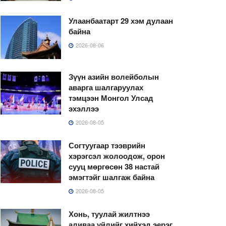
Улаанбаатарт 29 хэм дулаан
байна
2026-08-06
Зүүн азийн волейболын
аварга шалгаруулах
тэмцээн Монгол Улсад
эхэллээ
2026-08-05
Согтуугаар тээврийн
хэрэгсэл жолоодож, орон
сууц мөргөсөн 38 настай
эмэгтэйг шалгаж байна
2026-08-05
Хонь, туулай жилтнээ
аливаа үйлийг хийхэд эерэг