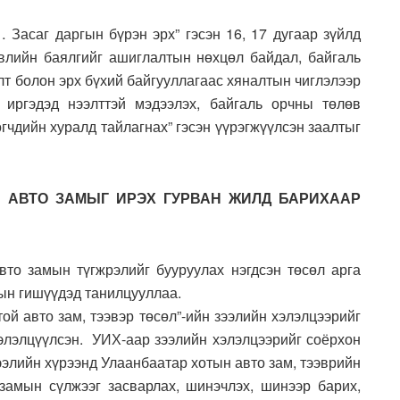
 Засаг даргын бүрэн эрх” гэсэн 16, 17 дугаар зүйлд
эвлийн баялгийг ашиглалтын нөхцөл байдал, байгаль
лт болон эрх бүхий байгууллагаас хяналтын чиглэлээр
 иргэдэд нээлттэй мэдээлэх, байгаль орчны төлөв
гчдийн хуралд тайлагнах” гэсэн үүрэгжүүлсэн заалтыг
М АВТО ЗАМЫГ ИРЭХ ГУРВАН ЖИЛД БАРИХААР
вто замын түгжрэлийг бууруулах нэгдсэн төсөл арга
ын гишүүдэд танилцууллаа.
ой авто зам, тээвэр төсөл”-ийн зээлийн хэлэлцээрийг
хэлэлцүүлсэн. УИХ-аар зээлийн хэлэлцээрийг соёрхон
ээлийн хүрээнд Улаанбаатар хотын авто зам, тээврийн
замын сүлжээг засварлах, шинэчлэх, шинээр барих,