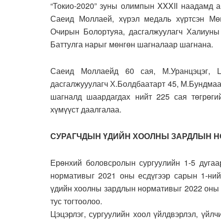
“Токио-2020” зуны олимпын XXXII наадамд 
Саеид Моллаей, хүрэл медаль хүртсэн Мөн
Очирын Болортуяа, дасгалжуулагч Халиун
Баттулга нарыг мөнгөн шагналаар шагнана.
Саеид Моллаейд 60 сая, М.Уранцэцэг, Ц
дасгалжууулагч Х.Болдбаатарт 45, М.Бундмаа, 
шагналд шаардагдах нийт 225 сая төгрөги
хүмүүст даалгалаа.
СУРАГЧДЫН ҮДИЙН ХООЛНЫ ЗАРДЛЫН 
Ерөнхий боловсролын сургуулийн 1-5 дугаа
нормативыг 2021 оны есдүгээр сарын 1-ний 
үдийн хоолны зардлын нормативыг 2022 оны е
тус тогтоолоо.
Цэцэрлэг, сургуулийн хоол үйлдвэрлэл, үйлч