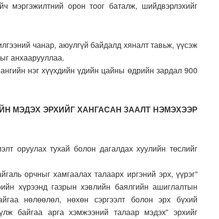
үйч мэргэжилтний орон тоог баталж, шийдвэрлэхийг
илгээний чанар, аюулгүй байдалд хяналт тавьж, үүсэж
ыг анхаарууллаа.
 ангийн нэг хүүхдийн үдийн цайны өдрийн зардал 900
ЙН МЭДЭХ ЭРХИЙГ ХАНГАСАН ЗААЛТ НЭМЭХЭЭР
элт оруулах тухай болон дагалдах хуулийн төслийг
йгаль орчныг хамгаалах талаарх иргэний эрх, үүрэг”
эрийн хүрээнд газрын хэвлийн баялгийн ашиглалтын
айгаа нөлөөлөл, нөхөн сэргээлт болон эрх бүхий
үүлж байгаа арга хэмжээний талаар мэдэх” эрхийг