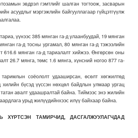
втозамын эвдрэл гэмтлийг шалган тогтоож, засварын
рийн асуудлыг мэргэжлийн байгууллагаар гүйцэтгүүлж
аалгалаа.
тариа, үүнээс 385 мянган га-д улаанбуудай, 19 мянган
 мянган га-д тосны ургамал, 80 мянган га-д тэжээлийн
йт 616.6 мянган га-д тариалалт хийжээ. Өнгөрсөн оны
лт 26.7 мянга, төмс 1.6 мянга, хүнсний ногоо 877 га-
 таримлын соёололт удааширсан, өсөлт хөгжилтөд
д хилийн бүсэд үүссэн нөхцөл байдлын улмаар ургац
н татан авалт удаашралтай байна. Тиймээс энэ жилийн
шаардлага урьд жилүүдийнхээс илүү байхаар байна.
Ь ХҮРТСЭН ТАМИРЧИД, ДАСГАЛЖУУЛАГЧДАД