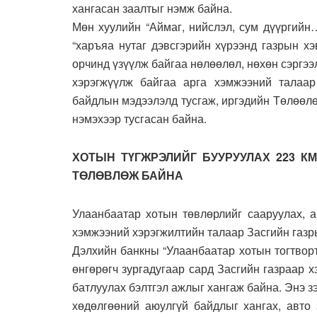
хангасан заалтыг нэмж байна.
Мөн хуулийн “Аймаг, нийслэл, сум дүүргийн…
“харъяа нутаг дэвсгэрийн хүрээнд газрын х
орчинд үзүүлж байгаа нөлөөлөл, нөхөн сэргээ
хэрэгжүүлж байгаа арга хэмжээний талаар
байдлын мэдээлэлд тусгаж, иргэдийн Төлөөлө
нэмэхээр тусгасан байна.
ХОТЫН ТҮГЖРЭЛИЙГ БУУРУУЛАХ 223 К
ТӨЛӨВЛӨЖ БАЙНА
Улаанбаатар хотын төвлөрлийг сааруулах, а
хэмжээний хэрэгжилтийн талаар Засгийн газр
Дэлхийн банкны “Улаанбаатар хотын тогтворт
өнгөрөгч зургадугаар сард Засгийн газраар 
батлуулах бэлтгэл ажлыг хангаж байна. Энэ з
хөдөлгөөний аюулгүй байдлыг хангах, авто 