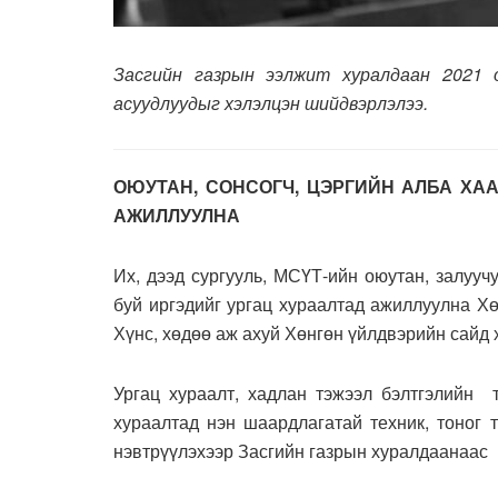
Засгийн газрын ээлжит хуралдаан 2021 
асуудлуудыг хэлэлцэн шийдвэрлэлээ.
ОЮУТАН, СОНСОГЧ, ЦЭРГИЙН АЛБА ХАА
АЖИЛЛУУЛНА
Их, дээд сургууль, МСҮТ-ийн оюутан, залууч
буй иргэдийг ургац хураалтад ажиллуулна Х
Хүнс, хөдөө аж ахуй Хөнгөн үйлдвэрийн сайд 
Ургац хураалт, хадлан тэжээл бэлтгэлийн т
хураалтад нэн шаардлагатай техник, тоног 
нэвтрүүлэхээр Засгийн газрын хуралдаанаас