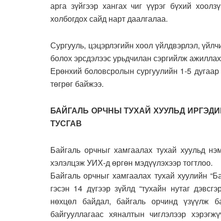
арга зүйгээр хангах чиг үүрэг бүхий хоолз
холбогдох сайд нарт даалгалаа.
Сургууль, цэцэрлэгийн хоол үйлдвэрлэл, үйлч
болох эрсдэлээс урьдчилан сэргийлж ажиллах
Ерөнхий боловсролын сургуулийн 1-5 дугаар
төгрөг байжээ.
БАЙГАЛЬ ОРЧНЫ ТУХАЙ ХУУЛЬД ИРГЭДИ
ТУСГАВ
Байгаль орчныг хамгаалах тухай хуульд нэм
хэлэлцэж УИХ-д өргөн мэдүүлэхээр тогтлоо.
Байгаль орчныг хамгаалах тухай хуулийн “Ба
гэсэн 14 дүгээр зүйлд “тухайн нутаг дэвсг
нөхцөл байдал, байгаль орчинд үзүүлж б
байгууллагаас хяналтын чиглэлээр хэрэгж