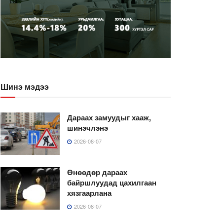
Шинэ мэдээ
Дараах замуудыг хааж,
шинэчлэнэ
2026-08-07
Өнөөдөр дараах
байршлуудад цахилгаан
хязгаарлана
2026-08-07