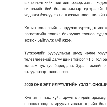
шинэчлэлт хийх, нийтийн тээвэр, замын хөдө
системийг бий болгох замаар түгжрэлийг б
чадавхи бэхжүүлэх цогц ажлыг таван жилийн 
Хотын төвлөрлийг сааруулах хүрээнд томоох
логистикийн төвийг байгуулах тооцоо судал
зохион байгуулж буй ажээ.
Түгжрэлийг бууруулахад шууд нөлөө үзү
төлөвлөгөөний дагуу шинэ тойрог 71,5, гол ба
км зам тус тус баригдана. Зураг төслийг 
эхлүүлэхээр төлөвлөжээ.
2020 ОНД ЭРТ ИЛРҮҮЛГИЙН ҮЗЛЭГ, ОНО
Хүн амыг нас, хүйс, эрүүл мэндийн эрсдэлд
оношилгоонд хамруулах ажлыг төрийн боло