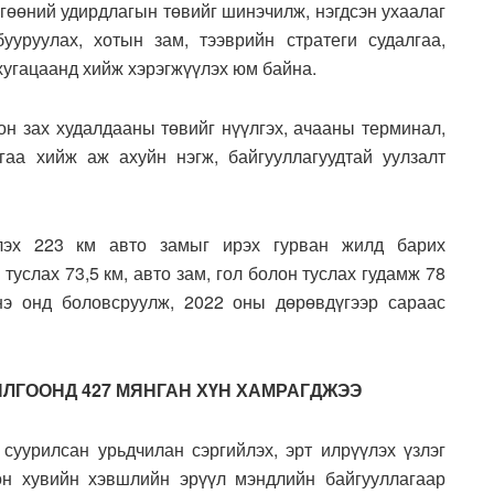
лгөөний удирдлагын төвийг шинэчилж, нэгдсэн ухаалаг
ууруулах, хотын зам, тээврийн стратеги судалгаа,
хугацаанд хийж хэрэгжүүлэх юм байна.
он зах худалдааны төвийг нүүлгэх, ачааны терминал,
гаа хийж аж ахуйн нэгж, байгууллагуудтай уулзалт
үлэх 223 км авто замыг ирэх гурван жилд барих
 туслах 73,5 км, авто зам, гол болон туслах гудамж 78
энэ онд боловсруулж, 2022 оны дөрөвдүгээр сараас
ШИЛГООНД 427 МЯНГАН ХҮН ХАМРАГДЖЭЭ
 суурилсан урьдчилан сэргийлэх, эрт илрүүлэх үзлэг
н хувийн хэвшлийн эрүүл мэндлийн байгууллагаар