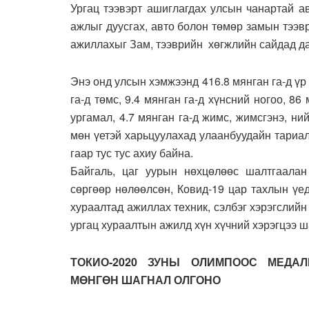
Ургац тээвэрт ашиглагдах улсын чанартай а
ажлыг дуусгах, авто болон төмөр замын тээв
ажиллахыг Зам, тээврийн хөгжлийн сайдад д
Энэ онд улсын хэмжээнд 416.8 мянган га-д үр 
га-д төмс, 9.4 мянган га-д хүнсний ногоо, 86
ургамал, 4.7 мянган га-д жимс, жимсгэнэ, ни
мөн үетэй харьцуулахад улаанбуудайн тариала
гаар тус тус ахиу байна.
Байгаль, цаг уурын нөхцөлөөс шалтгаалан
сөргөөр нөлөөлсөн, Ковид-19 цар тахлын үе
хураалтад ажиллах техник, сэлбэг хэрэгслий
ургац хураалтын ажилд хүн хүчний хэрэгцээ 
ТОКИО-2020 ЗУНЫ ОЛИМПООС МЕДАЛ
МӨНГӨН ШАГНАЛ ОЛГОНО