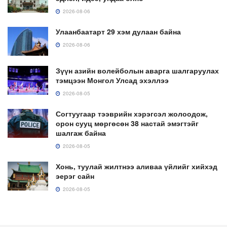
2026-08-06
Улаанбаатарт 29 хэм дулаан байна
2026-08-06
Зүүн азийн волейболын аварга шалгаруулах
тэмцээн Монгол Улсад эхэллээ
2026-08-05
Согтуугаар тээврийн хэрэгсэл жолоодож,
орон сууц мөргөсөн 38 настай эмэгтэйг
шалгаж байна
2026-08-05
Хонь, туулай жилтнээ аливаа үйлийг хийхэд
эерэг сайн
2026-08-05