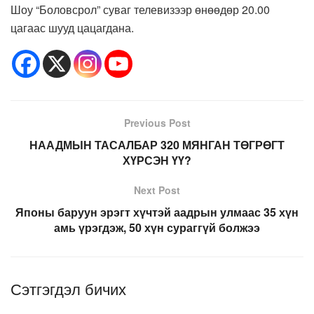
Шоу “Боловсрол” суваг телевизээр өнөөдөр 20.00
цагаас шууд цацагдана.
Previous Post
НААДМЫН ТАСАЛБАР 320 МЯНГАН ТӨГРӨГТ
ХҮРСЭН ҮҮ?
Next Post
Японы баруун эрэгт хүчтэй аадрын улмаас 35 хүн
амь үрэгдэж, 50 хүн сураггүй болжээ
Сэтгэгдэл бичих