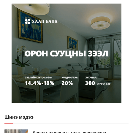
Шинэ мэдээ
Дараах замуудыг хааж, шинэчлэнэ