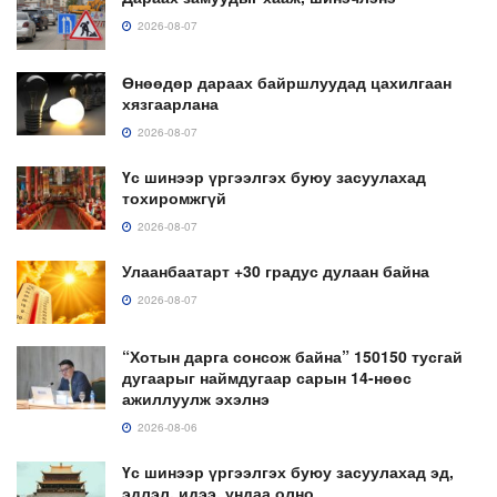
2026-08-07
Өнөөдөр дараах байршлуудад цахилгаан
хязгаарлана
2026-08-07
Үс шинээр үргээлгэх буюу засуулахад
тохиромжгүй
2026-08-07
Улаанбаатарт +30 градус дулаан байна
2026-08-07
“Хотын дарга сонсож байна” 150150 тусгай
дугаарыг наймдугаар сарын 14-нөөс
ажиллуулж эхэлнэ
2026-08-06
Үс шинээр үргээлгэх буюу засуулахад эд,
эдлэл, идээ, ундаа олно