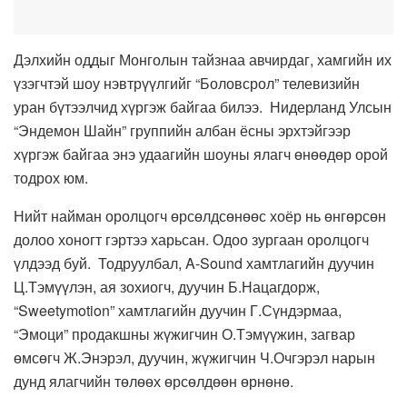
Дэлхийн оддыг Монголын тайзнаа авчирдаг, хамгийн их
үзэгчтэй шоу нэвтрүүлгийг “Боловсрол” телевизийн
уран бүтээлчид хүргэж байгаа билээ. Нидерланд Улсын
“Эндемон Шайн” группийн албан ёсны эрхтэйгээр
хүргэж байгаа энэ удаагийн шоуны ялагч өнөөдөр орой
тодрох юм.
Нийт найман оролцогч өрсөлдсөнөөс хоёр нь өнгөрсөн
долоо хоногт гэртээ харьсан. Одоо зургаан оролцогч
үлдээд буй. Тодруулбал, A-Sound хамтлагийн дуучин
Ц.Тэмүүлэн, ая зохиогч, дуучин Б.Нацагдорж,
“Sweetymotion” хамтлагийн дуучин Г.Сүндэрмаа,
“Эмоци” продакш­ны жүжигчин О.Тэмүүжин, загвар
өмсөгч Ж.Энэрэл, дуучин, жүжигчин Ч.Очгэрэл нарын
дунд ялагчийн төлөөх өрсөлдөөн өрнөнө.