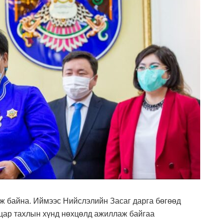
ж байна. Иймээс Нийслэлийн Засаг дарга бөгөөд
цар тахлын хүнд нөхцөлд ажиллаж байгаа