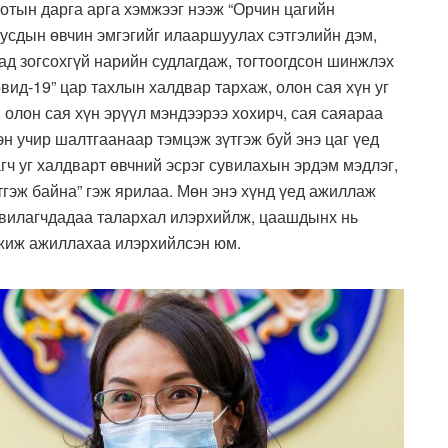
отын дарга арга хэмжээг нээж “Орчин цагийн
бусдын өвчин эмгэгийг илааршуулах сэтгэлийн дэм,
ад зогсохгүй нарийн судлагдаж, тогтоогдсон шинжлэх
вид-19” цар тахлын халдвар тархаж, олон сая хүн уг
 олон сая хүн эрүүл мэндээрээ хохирч, сая саяараа
эн учир шалтгаанаар тэмцэж зүтгэж буй энэ цаг үед
гч уг халдварт өвчний эсрэг сувилахын эрдэм мэдлэг,
үтгэж байна” гэж ярилаа. Мөн энэ хүнд үед ажиллаж
сувилагчдадаа талархал илэрхийлж, цаашдынх нь
мжиж ажиллахаа илэрхийлсэн юм.