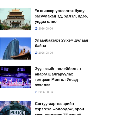
Үс шинээр үргээлгэх буюу
засуулахад эд, эдлэл, идээ,
ундаа олно
2026-08-06
Улаанбаатарт 29 хэм дулаан
байна
2026-08-06
Зүүн азийн волейболын
аварга шалгаруулах
тэмцээн Монгол Улсад
эхэллээ
2026-08-05
Согтуугаар тээврийн
хэрэгсэл жолоодож, орон
сууц мөргөсөн 38 настай