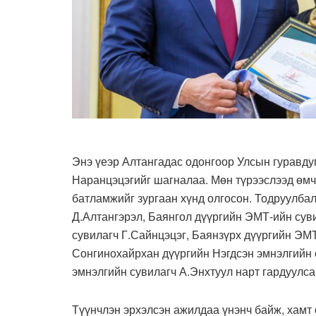
Энэ үеэр Алтангадас одонгоор Улсын гуравду
Наранцэцэгийг шагналаа. Мөн түрээслээд өмч
батламжийг зургаан хүнд олгосон. Тодруулбал
Д.Алтангэрэл, Баянгол дүүргийн ЭМТ-ийн сув
сувилагч Г.Сайнцэцэг, Баянзүрх дүүргийн ЭМ
Сонгинохайрхан дүүргийн Нэгдсэн эмнэлгийн с
эмнэлгийн сувилагч А.Энхтуул нарт гардуулса
Түүнчлэн эрхэлсэн ажилдаа үнэнч байж, хамт 