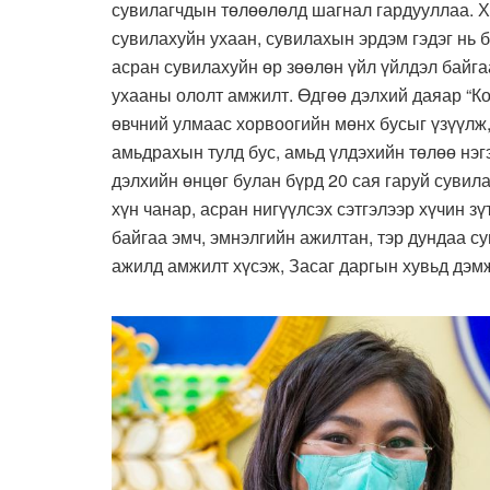
сувилагчдын төлөөлөлд шагнал гардууллаа. Х
сувилахуйн ухаан, сувилахын эрдэм гэдэг нь 
асран сувилахуйн өр зөөлөн үйл үйлдэл байга
ухааны ололт амжилт. Өдгөө дэлхий даяар “Ко
өвчний улмаас хорвоогийн мөнх бусыг үзүүлж,
амьдрахын тулд бус, амьд үлдэхийн төлөө нэг
дэлхийн өнцөг булан бүрд 20 сая гаруй сувила
хүн чанар, асран нигүүлсэх сэтгэлээр хүчин з
байгаа эмч, эмнэлгийн ажилтан, тэр дундаа 
ажилд амжилт хүсэж, Засаг даргын хувьд дэ