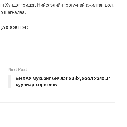
н Хүндэт тэмдэг, Нийслэлийн тэргүүний ажилтан цол,
эр шагналаа.
ЦАХ ХЭЛТЭС
Next Post
БНХАУ мукбанг бичлэг хийх, хоол хаяхыг
хуулиар хориглов