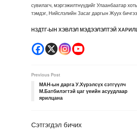
сувилагч, мэргэжилтнүүдийг Улаанбаатар хоты
тэмдэг, Нийслэлийн Засаг даргын Жуух бичгэ
НЗДТГ-ЫН ХЭВЛЭЛ МЭДЭЭЛЭЛТЭЙ ХАРИЛ
Previous Post
МАН-ын дарга У.Хүрэлсүх сэтгүүлч
М.Батбилэгтэй цаг үеийн асуудлаар
ярилцана
Сэтгэгдэл бичих