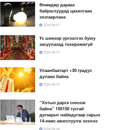
Өнөөдөр дараах
байршлуудад цахилгаан
хязгаарлана
2026-08-07
Үс шинээр үргээлгэх буюу
засуулахад тохиромжгүй
2026-08-07
Улаанбаатарт +30 градус
дулаан байна
2026-08-07
“Хотын дарга сонсож
байна” 150150 тусгай
дугаарыг наймдугаар сарын
14-нөөс ажиллуулж эхэлнэ
2026-08-06