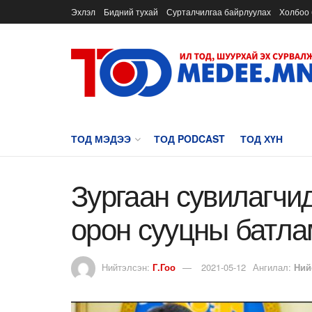
Эхлэл
Бидний тухай
Сурталчилгаа байрлуулах
Холбоо 
ТОД МЭДЭЭ
ТОД PODCAST
ТОД ХҮН
Зургаан сувилагчи
орон сууцны батла
Нийтэлсэн:
Г.Гоо
2021-05-12
Ангилал:
Ний