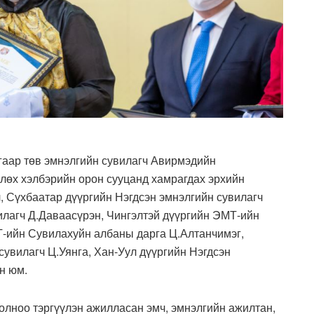
гаар төв эмнэлгийн сувилагч Авирмэдийн
лөх хэлбэрийн орон сууцанд хамрагдах эрхийн
, Сүхбаатар дүүргийн Нэгдсэн эмнэлгийн сувилагч
илагч Д.Даваасүрэн, Чингэлтэй дүүргийн ЭМТ-ийн
Т-ийн Сувилахуйн албаны дарга Ц.Алтанчимэг,
увилагч Ц.Уянга, Хан-Уул дүүргийн Нэгдсэн
н юм.
олноо тэргүүлэн ажилласан эмч, эмнэлгийн ажилтан,