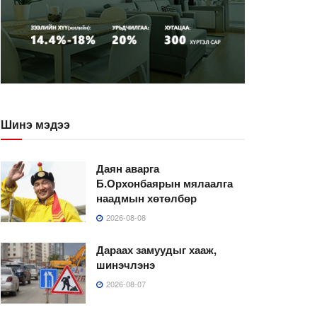
Шинэ мэдээ
Даян аварга
Б.Орхонбаярын мялаалга
наадмын хөтөлбөр
2026-08-08
Дараах замуудыг хааж,
шинэчлэнэ
2026-08-07