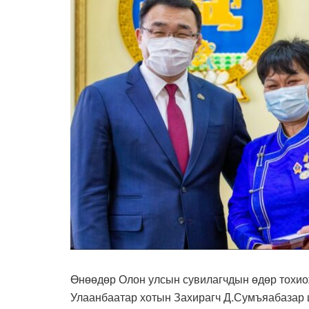
Өнөөдөр Олон улсын сувилагчдын өдөр тохио
Улаанбаатар хотын Захирагч Д.Сумъяабазар 