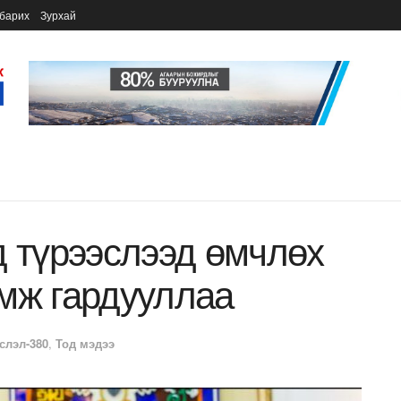
барих
Зурхай
д түрээслээд өмчлөх
мж гардууллаа
слэл-380
,
Тод мэдээ