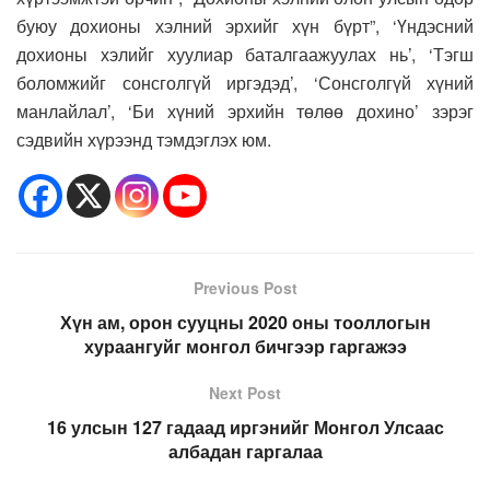
буюу дохионы хэлний эрхийг хүн бүрт”, ‘Үндэсний
дохионы хэлийг хуулиар баталгаажуулах нь’, ‘Тэгш
боломжийг сонсголгүй иргэдэд’, ‘Сонсголгүй хүний
манлайлал’, ‘Би хүний эрхийн төлөө дохино’ зэрэг
сэдвийн хүрээнд тэмдэглэх юм.
Previous Post
Хүн ам, орон сууцны 2020 оны тооллогын
хураангуйг монгол бичгээр гаргажээ
Next Post
16 улсын 127 гадаад иргэнийг Монгол Улсаас
албадан гаргалаа