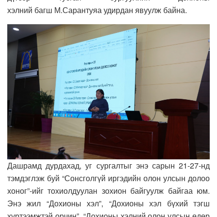
хэлний багш М.Сарантуяа удирдан явуулж байна.
Дашрамд дурдахад, уг сургалтыг энэ сарын 21-27-нд
тэмдэглэж буй “Сонсголгүй иргэдийн олон улсын долоо
хоног”-ийг тохиолдуулан зохион байгуулж байгаа юм.
Энэ жил “Дохионы хэл”, “Дохионы хэл бүхий тэгш
хүртээмжтэй орчин”, “Дохионы хэлний олон улсын өдөр