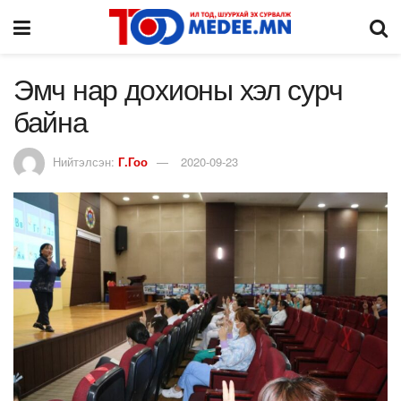
Эмч нар дохионы хэл сурч
байна
Нийтэлсэн:
Г.Гоо
2020-09-23