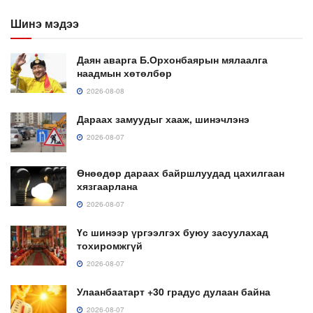
Шинэ мэдээ
Даян аварга Б.Орхонбаярын мялаалга
наадмын хөтөлбөр
2026-08-08
Дараах замуудыг хааж, шинэчлэнэ
2026-08-07
Өнөөдөр дараах байршлуудад цахилгаан
хязгаарлана
2026-08-07
Үс шинээр үргээлгэх буюу засуулахад
тохиромжгүй
2026-08-07
Улаанбаатарт +30 градус дулаан байна
2026-08-07