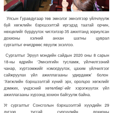
Улсын Гуравдугаар төв эмнэлэг эмнэлгээр үйлчлүүлж
буй хөгжлийн бэрхшээлтэй иргэдэд таатай орчин,
нөхцөлийг бүрдүүлэх чиглэлээр 35 ажилтанд зориулсан
дохионы хэлний анхан шатны цуврал
сургалтыг өчигдрөөс явуулж эхэллээ.
Сургалтыг Эрүүл мэндийн сайдын 2020 оны 8 сарын
18-ны өдрийн ‘Эмнэлгийн тусламж, үйлчилгээний
чанар, хүртээмжийг нэмэгдүүлэх, цахим үйлчилгээг
сайжруулах үйл ажиллагааны удирдамж’ болон
‘Хөгжлийн бэрхшээлтэй хүний эрх, оролцоо хөгжлийг
дэмжих, үндэсний хөтөлбөр’-ийг хэрэгжүүлэх үйл
ажиллагааны хүрээнд зохион байгуулж байна.
Уг сургалтыг Сонсголын бэрхшээлтэй хүүхдийн 29
дүгээр тусгай сургуулийн дохионы