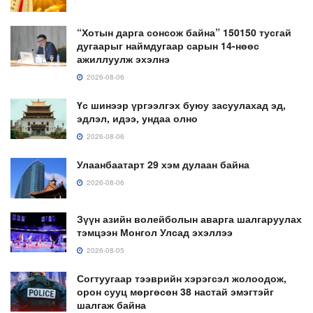
“Хотын дарга сонсож байна” 150150 тусгай
дугаарыг наймдугаар сарын 14-нөөс
ажиллуулж эхэлнэ
2026-08-06
Үс шинээр үргээлгэх буюу засуулахад эд,
эдлэл, идээ, ундаа олно
2026-08-06
Улаанбаатарт 29 хэм дулаан байна
2026-08-06
Зүүн азийн волейболын аварга шалгаруулах
тэмцээн Монгол Улсад эхэллээ
2026-08-05
Согтуугаар тээврийн хэрэгсэл жолоодож,
орон сууц мөргөсөн 38 настай эмэгтэйг
шалгаж байна