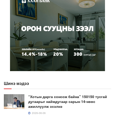
Шинэ мэдээ
“Хотын дарга сонсож байна” 150150 тусгай
дугаарыг наймдугаар сарын 14-нөөс
ажиллуулж эхэлнэ
2026-08-06