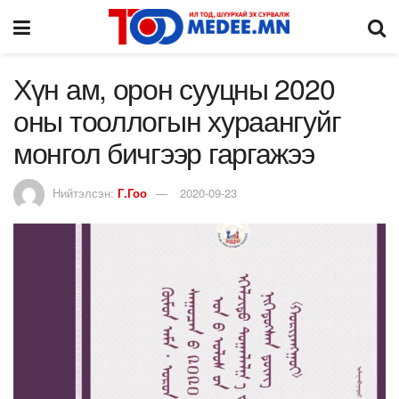
Хүн ам, орон сууцны 2020
оны тооллогын хураангуйг
монгол бичгээр гаргажээ
Нийтэлсэн:
Г.Гоо
2020-09-23