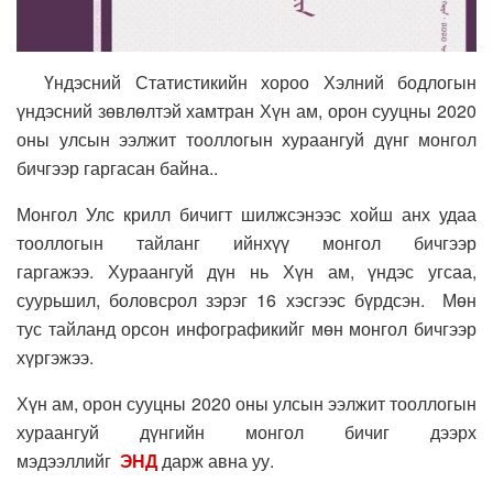
Үндэсний Статистикийн хороо Хэлний бодлогын
үндэсний зөвлөлтэй хамтран Хүн ам, орон сууцны 2020
оны улсын ээлжит тооллогын хураангуй дүнг монгол
бичгээр гаргасан байна..
Монгол Улс крилл бичигт шилжсэнээс хойш анх удаа
тооллогын тайланг ийнхүү монгол бичгээр
гаргажээ
.
Хураангуй дүн нь Хүн ам, үндэс угсаа,
суурьшил, боловсрол зэрэг 16 хэсгээс бүрдсэн
. Мөн
тус тайланд орсон инфографикийг мөн монгол бичгээр
хүргэжээ.
Хүн ам, орон сууцны 2020 оны улсын ээлжит тооллогын
хураангуй дүнгийн монгол бичиг дээрх
мэдээллийг
ЭНД
дарж авна уу.