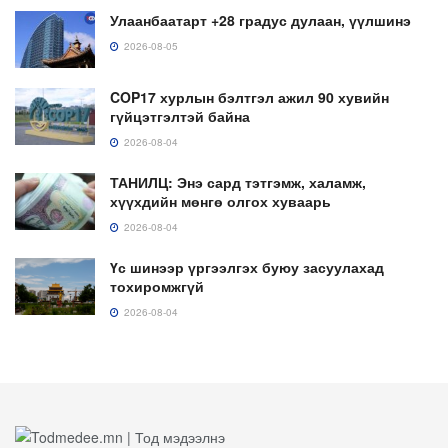
Улаанбаатарт +28 градус дулаан, үүлшинэ
2026-08-05
COP17 хурлын бэлтгэл ажил 90 хувийн
гүйцэтгэлтэй байна
2026-08-04
ТАНИЛЦ: Энэ сард тэтгэмж, халамж,
хүүхдийн мөнгө олгох хуваарь
2026-08-04
Үс шинээр үргээлгэх буюу засуулахад
тохиромжгүй
2026-08-04