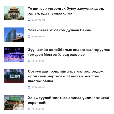
Үс шинээр үргээлгэх буюу засуулахад эд,
эдлэл, идээ, ундаа олно
2026-08-06
Улаанбаатарт 29 хэм дулаан байна
2026-08-06
Зүүн азийн волейболын аварга шалгаруулах
тэмцээн Монгол Улсад эхэллээ
2026-08-05
Согтуугаар тээврийн хэрэгсэл жолоодож,
орон сууц мөргөсөн 38 настай эмэгтэйг
шалгаж байна
2026-08-05
Хонь, туулай жилтнээ аливаа үйлийг хийхэд
эерэг сайн
2026-08-05