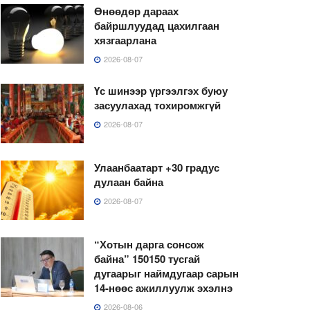
Өнөөдөр дараах
байршлуудад цахилгаан
хязгаарлана
2026-08-07
Үс шинээр үргээлгэх буюу
засуулахад тохиромжгүй
2026-08-07
Улаанбаатарт +30 градус
дулаан байна
2026-08-07
“Хотын дарга сонсож
байна” 150150 тусгай
дугаарыг наймдугаар сарын
14-нөөс ажиллуулж эхэлнэ
2026-08-06