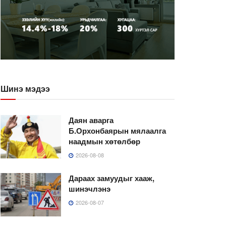
Шинэ мэдээ
Даян аварга
Б.Орхонбаярын мялаалга
наадмын хөтөлбөр
2026-08-08
Дараах замуудыг хааж,
шинэчлэнэ
2026-08-07