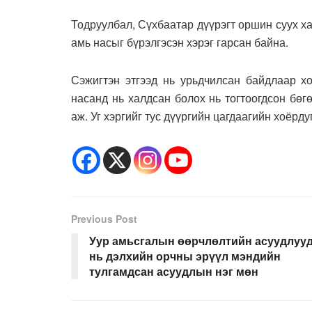
Тодруулбал, Сүхбаатар дүүрэгт оршин суух ха
амь насыг бүрэлгэсэн хэрэг гарсан байна.
Сэжигтэн этгээд нь урьдчилсан байдлаар хо
насанд нь халдсан болох нь тогтоогдсон бөг
аж. Уг хэргийг тус дүүргийн цагдаагийн хоёрд
Previous Post
Уур амьсгалын өөрчлөлтийн асуудлуу
нь дэлхийн орчны эрүүл мэндийн
тулгамдсан асуудлын нэг мөн