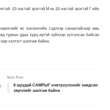
ягтай 23 настай эрэгтэй М нь 22 настай эрэгтэй Г-ийн
хирогчийг өс хонзонгийн сэдлээр санаатайгаар амь
өөд гурван удаа хурц иртэй зүйлээр хутгалсан байсан
угаар хэлтэст шалгаж байна.
Next Post
д
6 шуудай САМРЫГ нэвтрүүлэхийг завдсан
зөрчлийг шалгаж байна