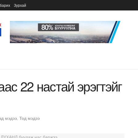
барих
Зурхай
ас 22 настай эрэгтэйг
ад мэдээ
,
Тод мэдээ