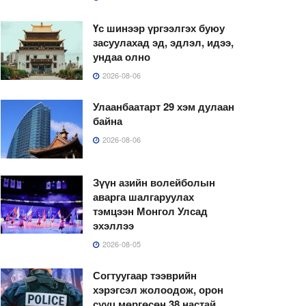
Үс шинээр үргээлгэх буюу
засуулахад эд, эдлэл, идээ,
ундаа олно
2026-08-06
Улаанбаатарт 29 хэм дулаан
байна
2026-08-06
Зүүн азийн волейболын
аварга шалгаруулах
тэмцээн Монгол Улсад
эхэллээ
2026-08-05
Согтуугаар тээврийн
хэрэгсэл жолоодож, орон
сууц мөргөсөн 38 настай