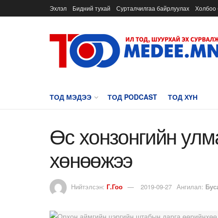
Эхлэл
Бидний тухай
Сурталчилгаа байрлуулах
Холбоо 
ТОД МЭДЭЭ
ТОД PODCAST
ТОД ХҮН
Өс хонзонгийн улма
хөнөөжээ
Нийтэлсэн:
Г.Гоо
2019-09-27
Ангилал:
Бус