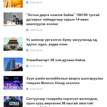
2026-08-07
“Хотын дарга сонсож байна” 150150 тусгай
дугаарыг наймдугаар сарын 14-нөөс
ажиллуулж эхэлнэ
2026-08-06
Үс шинээр үргээлгэх буюу засуулахад эд,
эдлэл, идээ, ундаа олно
2026-08-06
Улаанбаатарт 29 хэм дулаан байна
2026-08-06
Зүүн азийн волейболын аварга шалгаруулах
тэмцээн Монгол Улсад эхэллээ
2026-08-05
Согтуугаар тээврийн хэрэгсэл жолоодож,
орон сууц мөргөсөн 38 настай эмэгтэйг