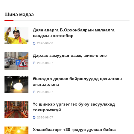
Шинэ мэдээ
Даян аварга Б.Орхонбаярын мялаалга
наадмын хөтөлбөр
2026-08-08
Дараах замуудыг хааж, шинэчлэнэ
2026-08-07
Өнөөдөр дараах байршлуудад цахилгаан
хязгаарлана
2026-08-07
Үс шинээр үргээлгэх буюу засуулахад
тохиромжгүй
2026-08-07
Улаанбаатарт +30 градус дулаан байна