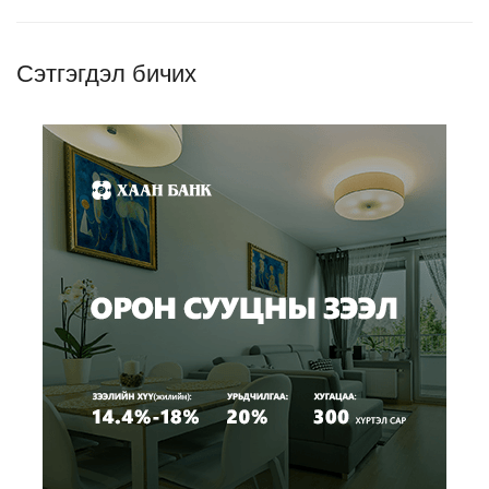
Сэтгэгдэл бичих