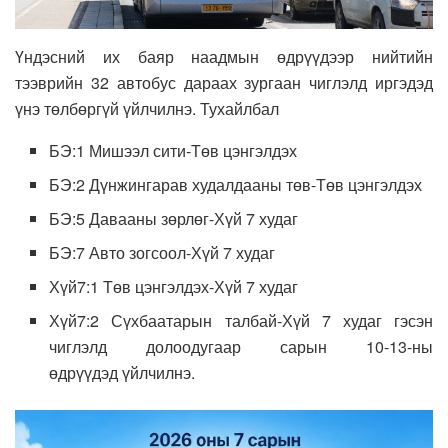
Үндэсний их баяр наадмын өдрүүдээр нийтийн
тээврийн 32 автобус дараах зургаан чиглэлд иргэдэд
үнэ төлбөргүй үйлчилнэ. Тухайлбал
БЭ:1 Мишээл сити-Төв цэнгэлдэх
БЭ:2 Дүнжингарав худалдааны төв-Төв цэнгэлдэх
БЭ:5 Давааны зөрлөг-Хүй 7 худаг
БЭ:7 Авто зогсоол-Хүй 7 худаг
Хүй7:1 Төв цэнгэлдэх-Хүй 7 худаг
Хүй7:2 Сүхбаатарын талбай-Хүй 7 худаг гэсэн
чиглэлд долоодугаар сарын 10-13-ны
өдрүүдэд үйлчилнэ.