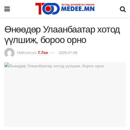
Өнөөдөр Улаанбаатар хотод
үүлшиж, бороо орно
Нийтэлсэн:
Г.Гоо
2026-07-08