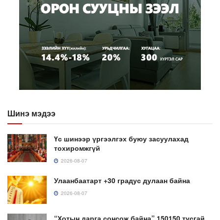
Шинэ мэдээ
Үс шинээр үргээлгэх буюу засуулахад
тохиромжгүй
2026-08-07
Улаанбаатарт +30 градус дулаан байна
2026-08-07
“Хотын дарга сонсож байна” 150150 тусгай