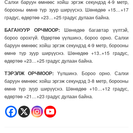
Салхи баруун өмнөөс хойш эргэж секундэд 4-9 метр,
борооны өмнө түр зуур ширүүснэ. Шөнөдөө +15…+17
градус, өдөртөө +23…+25 градус дулаан байна.
БАГАНУУР ОРЧМООР:
Шөнөдөө багавтар үүлтэй,
бороо орохгүй. Өдөртөө үүлшинэ, бороо орно. Салхи
баруун өмнөөс хойш эргэж секундэд 4-9 метр, борооны
өмнө түр зуур ширүүснэ. Шөнөдөө +13..+15 градус,
өдөртөө +23…+25 градус дулаан байна.
ТЭРЭЛЖ ОРЧМООР:
Үүлшинэ. Бороо орно. Салхи
баруун өмнөөс хойш эргэж секундэд 3-8 метр, борооны
өмнө түр зуур ширүүснэ. Шөнөдөө +10…+12 градус,
өдөртөө +21…+23 градус дулаан байна.