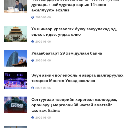
дугаарыг наймдугаар сарын 14-нөөс
ажиллуулж эхэлнэ
2026-08-06
Үс шинээр үргээлгэх буюу засуулахад эд,
эдлэл, идээ, ундаа олно
2026-08-06
Улаанбаатарт 29 хэм дулаан байна
2026-08-06
Зүүн азийн волейболын аварга шалгаруулах
тэмцээн Монгол Улсад эхэллээ
2026-08-05
Согтуугаар тээврийн хэрэгсэл жолоодож,
орон сууц мөргөсөн 38 настай эмэгтэйг
шалгаж байна
2026-08-05