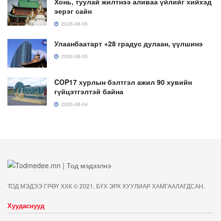
Хонь, туулай жилтнээ аливаа үйлийг хийхэд
эерэг сайн
2026-08-05
Улаанбаатарт +28 градус дулаан, үүлшинэ
2026-08-05
COP17 хурлын бэлтгэл ажил 90 хувийн
гүйцэтгэлтэй байна
2026-08-04
ТОД МЭДЭЭ ГРӨҮ ХХК © 2021. БҮХ ЭРХ ХУУЛИАР ХАМГААЛАГДСАН.
Хуудаснууд