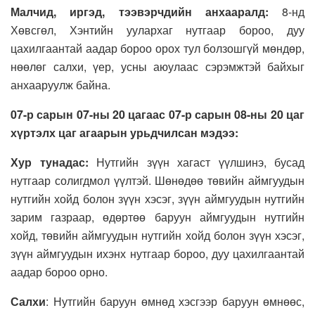
Малчид, иргэд, тээвэрчдийн анхааралд:
8-нд
Хөвсгөл, Хэнтийн уулархаг нутгаар бороо, дуу
цахилгаантай аадар бороо орох тул болзошгүй мөндөр,
нөөлөг салхи, үер, усны аюулаас сэрэмжтэй байхыг
анхааруулж байна.
07-р сарын 07-ны 20 цагаас 07-р сарын 08-ны 20 цаг
хүртэлх
цаг агаарын урьдчилсан мэдээ:
Хур тунадас:
Нутгийн зүүн хагаст үүлшинэ, бусад
нутгаар солигдмол үүлтэй. Шөнөдөө төвийн аймгуудын
нутгийн хойд болон зүүн хэсэг, зүүн аймгуудын нутгийн
зарим газраар, өдөртөө баруун аймгуудын нутгийн
хойд, төвийн аймгуудын нутгийн хойд болон зүүн хэсэг,
зүүн аймгуудын ихэнх нутгаар бороо, дуу цахилгаантай
аадар бороо орно.
Салхи
: Нутгийн баруун өмнөд хэсгээр баруун өмнөөс,