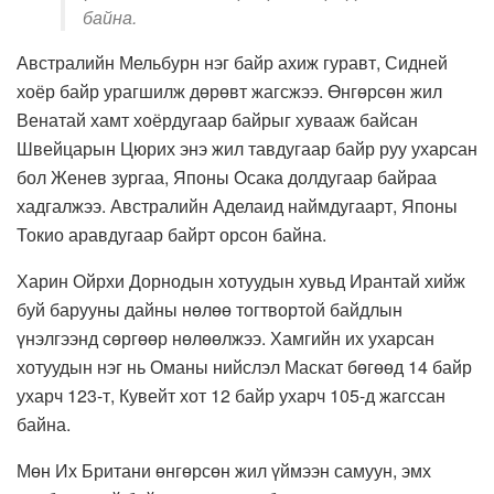
байна.
Австралийн Мельбурн нэг байр ахиж гуравт, Сидней
хоёр байр урагшилж дөрөвт жагсжээ. Өнгөрсөн жил
Венатай хамт хоёрдугаар байрыг хувааж байсан
Швейцарын Цюрих энэ жил тавдугаар байр руу ухарсан
бол Женев зургаа, Японы Осака долдугаар байраа
хадгалжээ. Австралийн Аделаид наймдугаарт, Японы
Токио аравдугаар байрт орсон байна.
Харин Ойрхи Дорнодын хотуудын хувьд Ирантай хийж
буй барууны дайны нөлөө тогтвортой байдлын
үнэлгээнд сөргөөр нөлөөлжээ. Хамгийн их ухарсан
хотуудын нэг нь Оманы нийслэл Маскат бөгөөд 14 байр
ухарч 123-т, Кувейт хот 12 байр ухарч 105-д жагссан
байна.
Мөн Их Британи өнгөрсөн жил үймээн самуун, эмх