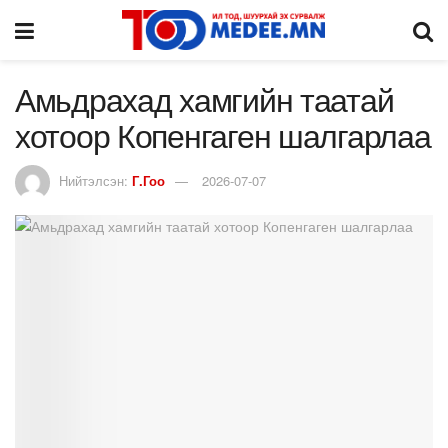
Амьдрахад хамгийн таатай
хотоор Копенгаген шалгарлаа
Нийтэлсэн:
Г.Гоо
2026-07-07