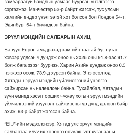
замбараагүй байдлын улмаас буурсан үнэлгээгээ
сэргээжээ. Манчестер 52-р байрт жагсаж, тус улсын
хамгийн өндөр үнэлгээтэй хот болсон бол Лондон 54-т,
Эдинбург 64-т бичигдсэн байна.
ЭРҮҮЛ МЭНДИЙН САЛБАРЫН АХИЦ
Баруун Европ амьдрахад хамгийн таатай бүс нутаг
хэвээр үлдсэн ч дундаж оноо нь 2025 оны 91.8-аас 91.7
болж бага зэрэг буурчээ. Харин Азийн дундаж оноо 0.3
нэгжээр өсөж, 73.9-д хүрсэн байна. Энэ өсөлтөд
Хятадын эрүүл мэндийн үйлчилгээний үнэлгээ
сайжирсан нь нөлөөлсөн байна. Тухайлбал, Хятадын
зүүн өмнөд хэсэгт орших Фүжөү хотын эрүүл мэндийн
үйлчилгээний үзүүлэлт сайжирсны үр дүнд долоон байр
ахиж, 93-р байрт жагссан байна.
“EIU”-ийн мэдээлснээр, Хятад улс эрүүл мэндийн
салбартаа илүү их хөрөнгө оруулж, урт хугацааны