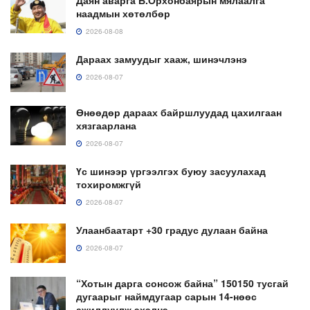
наадмын хөтөлбөр
2026-08-08
Дараах замуудыг хааж, шинэчлэнэ
2026-08-07
Өнөөдөр дараах байршлуудад цахилгаан
хязгаарлана
2026-08-07
Үс шинээр үргээлгэх буюу засуулахад
тохиромжгүй
2026-08-07
Улаанбаатарт +30 градус дулаан байна
2026-08-07
“Хотын дарга сонсож байна” 150150 тусгай
дугаарыг наймдугаар сарын 14-нөөс
ажиллуулж эхэлнэ