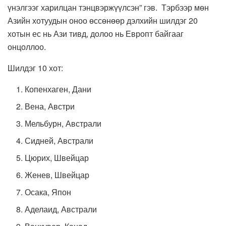
үнэлгээг харилцан тэнцвэржүүлсэн” гэв. Тэрбээр мөн
Азийн хотуудын оноо өссөнөөр дэлхийн шилдэг 20
хотын ес нь Ази тивд, долоо нь Европт байгааг
онцоллоо.
Шилдэг 10 хот:
Копенхаген, Дани
Вена, Австри
Мельбурн, Австрали
Сидней, Австрали
Цюрих, Швейцар
Женев, Швейцар
Осака, Япон
Аделаид, Австрали