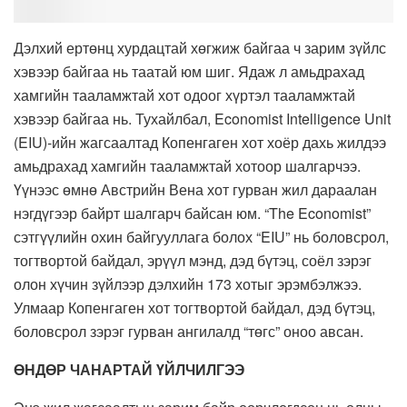
Дэлхий ертөнц хурдацтай хөгжиж байгаа ч зарим зүйлс
хэвээр байгаа нь таатай юм шиг. Ядаж л амьдрахад
хамгийн тааламжтай хот одоог хүртэл тааламжтай
хэвээр байгаа нь. Тухайлбал, Economist Intelligence Unit
(EIU)-ийн жагсаалтад
Копенгаген
хот хоёр дахь жилдээ
амьдрахад хамгийн тааламжтай хотоор шалгарчээ.
Үүнээс өмнө Австрийн Вена хот гурван жил дараалан
нэгдүгээр байрт шалгарч байсан юм. “The Economist”
сэтгүүлийн охин байгууллага болох “EIU” нь боловсрол,
тогтвортой байдал, эрүүл мэнд, дэд бүтэц, соёл зэрэг
олон хүчин зүйлээр дэлхийн 173 хотыг эрэмбэлжээ.
Улмаар
Копенгаген
хот тогтвортой байдал, дэд бүтэц,
боловсрол зэрэг гурван ангилалд “төгс” оноо авсан.
ӨНДӨР ЧАНАРТАЙ ҮЙЛЧИЛГЭЭ