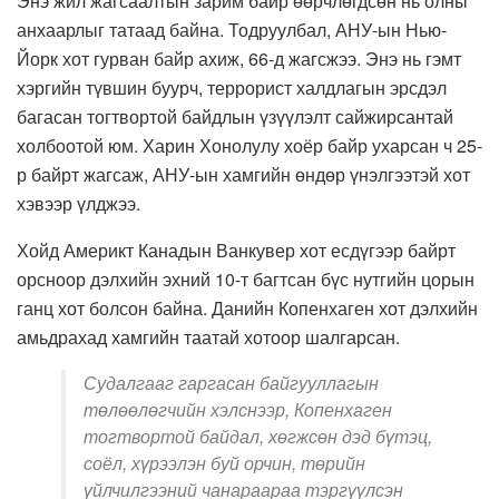
Энэ жил жагсаалтын зарим байр өөрчлөгдсөн нь олны
анхаарлыг татаад байна. Тодруулбал, АНУ-ын Нью-
Йорк хот гурван байр ахиж, 66-д жагсжээ. Энэ нь гэмт
хэргийн түвшин буурч, террорист халдлагын эрсдэл
багасан тогтвортой байдлын үзүүлэлт сайжирсантай
холбоотой юм. Харин Хонолулу хоёр байр ухарсан ч 25-
р байрт жагсаж, АНУ-ын хамгийн өндөр үнэлгээтэй хот
хэвээр үлджээ.
Хойд Америкт Канадын Ванкувер хот есдүгээр байрт
орсноор дэлхийн эхний 10-т багтсан бүс нутгийн цорын
ганц хот болсон байна. Данийн Копенхаген хот дэлхийн
амьдрахад хамгийн таатай хотоор шалгарсан.
Судалгааг гаргасан байгууллагын
төлөөлөгчийн хэлснээр, Копенхаген
тогтвортой байдал, хөгжсөн дэд бүтэц,
соёл, хүрээлэн буй орчин, төрийн
үйлчилгээний чанараараа тэргүүлсэн