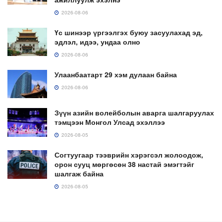
2026-08-06
Үс шинээр үргээлгэх буюу засуулахад эд,
эдлэл, идээ, ундаа олно
2026-08-06
Улаанбаатарт 29 хэм дулаан байна
2026-08-06
Зүүн азийн волейболын аварга шалгаруулах
тэмцээн Монгол Улсад эхэллээ
2026-08-05
Согтуугаар тээврийн хэрэгсэл жолоодож,
орон сууц мөргөсөн 38 настай эмэгтэйг
шалгаж байна
2026-08-05