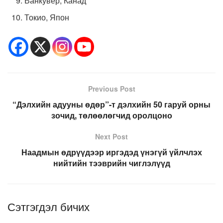
Ванкувер, Канад
Токио, Япон
Previous Post
“Дэлхийн адууны өдөр”-т дэлхийн 50 гаруй орны
зочид, төлөөлөгчид оролцоно
Next Post
Наадмын өдрүүдээр иргэдэд үнэгүй үйлчлэх
нийтийн тээврийн чиглэлүүд
Сэтгэгдэл бичих