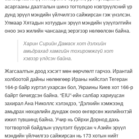
асаргааны даатгалын шинэ тогтолцоо нэвтрүүлсний үр
дүнд эрүүл мэндийн үйлчилгээ сайжирсан гэж үнэлсэн.
Улмаар Хятадын хотуудын эрүүл мэндийн үзүүлэлтийн
оноо энэ жилийн чансаанд эерэгээр нөлөөлсөн байна.
Харин Сирийн Дамаск хот дэлхийн
амьдрахад хамгийн тохиромжгүй хот
хэвээр үлдсэн байна.
Жагсаалтын доод хэсэгт мөн өөрчлөлт гарчээ. Ирантай
холбоотой дайны нөлөөгөөр Ираны нийслэл Тегеран
164-р байр хүртэл ухарсан бол, Украины Киев хот 166-р
байрт бичигдсэн байна. “EIU”-ийн салбар хариуцсан
захирал Ана Николлс хэлэхдээ, “Дэлхийн хэмжээнд
амьдрах нөхцөлийн дундаж оноо өнгөрсөн жилийнхтэй
ижил түвшинд байна. Учир нь Ойрхи Дорнод дахь
тогтвортой байдлын үзүүлэлт буурсан ч Азийн эрүүл
мэндийн үйлчилгээ сайжирсан нь 173 хотын нийт