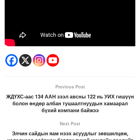
Previous Post
ЖДҮХС-аас 134 ААН зээл авсны 122 нь УИХ гишүүн
болон өндөр албан тушаалтнуудын хамаарал
бүхий компани байжээ
Next Post
Элчин сайдын яам нээх асуудлыг зөвшилцөж,