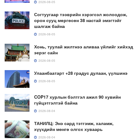
2026-08-05
Согтуугаар тээврийн хэрэгсэл жолоодож,
орон сууц мөргөсөн 38 настай эмэгтэйг
шалгаж байна
2026-08-05
Хонь, туулай жилтнээ аливаа үйлийг хийхэд
эерэг сайн
2026-08-05
Улаанбаатарт +28 градус дулаан, үүлшинэ
2026-08-05
COP17 хурлын бэлтгэл ажил 90 хувийн
гүйцэтгэлтэй байна
2026-08-04
ТАНИЛЦ: Энэ сард тэтгэмж, халамж,
хүүхдийн мөнгө олгох хуваарь
2026-08-04