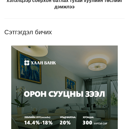
хэлэлцээр соёрхон батлах тухай хуулийн төслийг
дэмжлээ
Сэтгэгдэл бичих