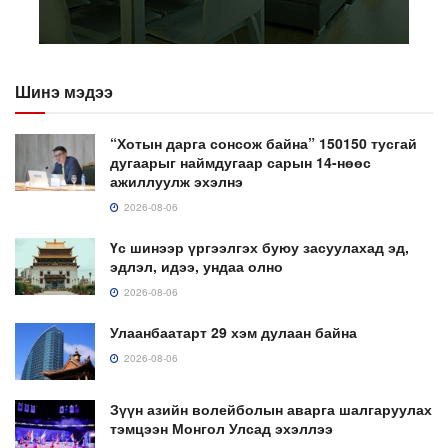
Шинэ мэдээ
“Хотын дарга сонсож байна” 150150 тусгай
дугаарыг наймдугаар сарын 14-нөөс
ажиллуулж эхэлнэ
2026-08-06
Үс шинээр үргээлгэх буюу засуулахад эд,
эдлэл, идээ, ундаа олно
2026-08-06
Улаанбаатарт 29 хэм дулаан байна
2026-08-06
Зүүн азийн волейболын аварга шалгаруулах
тэмцээн Монгол Улсад эхэллээ