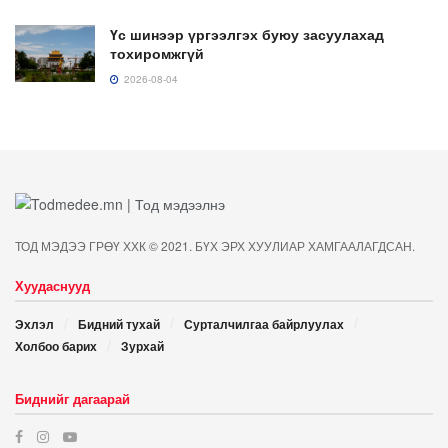
Үс шинээр үргээлгэх буюу засуулахад
тохиромжгүй
2026-08-04
ТОД МЭДЭЭ ГРӨҮ ХХК © 2021. БҮХ ЭРХ ХУУЛИАР ХАМГААЛАГДСАН.
Хуудаснууд
Эхлэл
Бидний тухай
Сурталчилгаа байрлуулах
Холбоо барих
Зурхай
Биднийг дагаарай