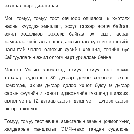
захирал нарт даалгалаа.
Мөн томуу, томуу төст өвчнөөр өвчилсөн 6 хүртэлх
насны хүүхдээ эмнэлэгт, эсхүл гэрээр асарч байгаа,
ажил хөдөлмөр эрхэлж байгаа эх, эцэг, асран
хамгаалагчийн аль нэгэнд ажлын тав хүртэлх хоногийн
цалинтай чөлөө олгохыг хувийн хэвшил, төрийн бус
байгууллагын ажил олгогч нарт уриалсан байна.
Монгол Улсын хэмжээнд томуу, томуу төст өвчин
тархвар судлалын 30 дугаар долоо хоногоос эхлэн
нэмэгдэж, 38-39 дүгээр долоо хоног буюу 9 дүгээр
сарын сүүлийн 7 хоногт идэвхжлийн түвшинд шилжиж,
оргил үе нь 12 дугаар сарын дунд үе, 1 дүгээр сарын
эхээр тохиодог.
Томуу, томуу төст өвчин, амьсгалын замын цочмог хүнд
халдварын хандлагыг ЭМЯ-наас тандан судалсны