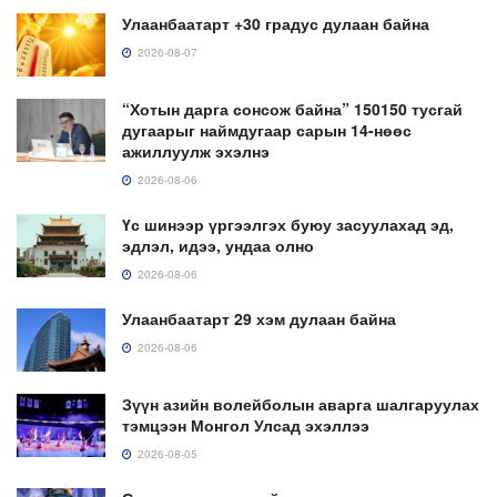
Улаанбаатарт +30 градус дулаан байна
2026-08-07
“Хотын дарга сонсож байна” 150150 тусгай
дугаарыг наймдугаар сарын 14-нөөс
ажиллуулж эхэлнэ
2026-08-06
Үс шинээр үргээлгэх буюу засуулахад эд,
эдлэл, идээ, ундаа олно
2026-08-06
Улаанбаатарт 29 хэм дулаан байна
2026-08-06
Зүүн азийн волейболын аварга шалгаруулах
тэмцээн Монгол Улсад эхэллээ
2026-08-05