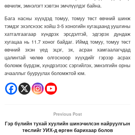
өвчилж, эмнэлэгт хэвтэн эмчлүүлдэг байна.
Бага насны хүүхдэд томуу, томуу төст өвчний шинж
тэмдэг эхэлснээс хойш 3-5 хоногийн хугацаанд уушгины
хатгалгаагаар хүндрэх эрсдэлтэй, эдгэрэх дундаж
хугацаа нь 11.7 хоног байдаг. Иймд томуу, томуу төст
өвчний эхэн үед эцэг, эх, асран хамгаалагчдад
цалинтай чөлөө олгосноор хүүхдийг гэрээр асрах
боломж бүрдэж, хүндрэлээс сэргийлэх, эмнэлгийн орны
ачааллыг бууруулах боломжтой юм.
Previous Post
Гэр бүлийн тухай хуулийн шинэчилсэн найруулгын
төслийг УИХ-д өргөн барихаар болов