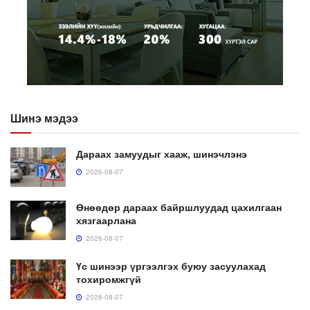
Шинэ мэдээ
Дараах замуудыг хааж, шинэчлэнэ
2026-08-07
Өнөөдөр дараах байршлуудад цахилгаан
хязгаарлана
2026-08-07
Үс шинээр үргээлгэх буюу засуулахад
тохиромжгүй
2026-08-07