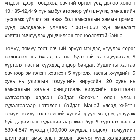
үндсэн дээр тооцоход өвчний оргил үед долоо хоногт
13,185-42,449 хүн амбулаториор үйлчлүүлж, эмнэлгийн
тусламж үйлчилгээ авах бол амьсгалын замын цочмог
хүнд халдварын улмаас 1,301-4,653 хүн эмнэлэгт
хэвтэн эмчлүүлэх урьдчилсан тооцоололтой байна.
Томуу, томуу төст өвчний эрүүл мэндэд үзүүлэх сөрөг
нөлөөлөл нь бусад насны бүлэгтэй харьцуулахад 5
хүртэлх насны хүүхдэд өндөр байдаг. Уушгины хатгаа
өвчнөөр эмнэлэгт хэвтсэн 5 хүртэлх насны хүүхдийн 5
хувь нь улирлын томуугийн вирусийн, 20 хувь нь
амьсгалын замын синцитиаль вирусийн шалтгаант
хатгаагаар өвдсөн байдаг болохыг олон улсын
судалгаагаар нотолсон байдаг. Манай улсад хийсэн
томуу, томуу төст өвчний хүний эрүүл мэндэд учруулж
буй дарамтын судалгаагаар жил бүр 5 хүртэлх насны
530-4,547 хүүхэд (100,000 хүүхдэд ногдох) томуугийн
шалтгаант амьсгалын замын цочмог хүнд халдвараар