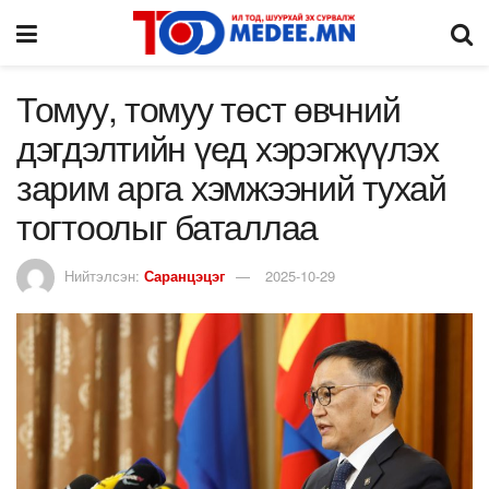
Томуу, томуу төст өвчний
дэгдэлтийн үед хэрэгжүүлэх
зарим арга хэмжээний тухай
тогтоолыг баталлаа
Нийтэлсэн:
Саранцэцэг
2025-10-29