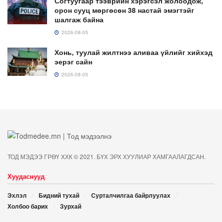
Согтуугаар тээврийн хэрэгсэл жолоодож,
орон сууц мөргөсөн 38 настай эмэгтэйг
шалгаж байна
2026-08-05
Хонь, туулай жилтнээ аливаа үйлийг хийхэд
эерэг сайн
2026-08-05
ТОД МЭДЭЭ ГРӨҮ ХХК © 2021. БҮХ ЭРХ ХУУЛИАР ХАМГААЛАГДСАН.
Хуудаснууд
Эхлэл
Бидний тухай
Сурталчилгаа байрлуулах
Холбоо барих
Зурхай