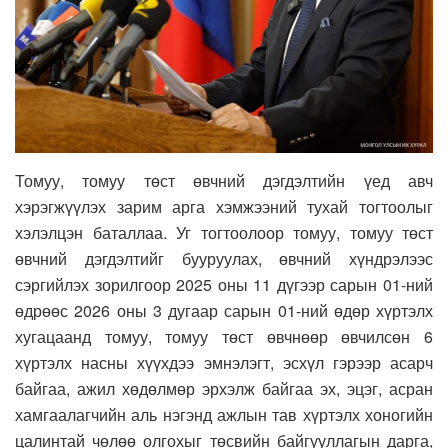
Томуу, томуу төст өвчний дэгдэлтийн үед авч
хэрэгжүүлэх зарим арга хэмжээний тухай тогтоолыг
хэлэлцэн баталлаа. Уг тогтоолоор томуу, томуу төст
өвчний дэгдэлтийг бууруулах, өвчний хүндрэлээс
сэргийлэх зорилгоор 2025 оны 11 дүгээр сарын 01-ний
өдрөөс 2026 оны 3 дугаар сарын 01-ний өдөр хүртэлх
хугацаанд томуу, томуу төст өвчнөөр өвчилсөн 6
хүртэлх насны хүүхдээ эмнэлэгт, эсхүл гэрээр асарч
байгаа, ажил хөдөлмөр эрхэлж байгаа эх, эцэг, асран
хамгаалагчийн аль нэгэнд ажлын тав хүртэлх хоногийн
цалинтай чөлөө олгохыг төсвийн байгууллагын дарга,