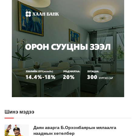
Шинэ мэдээ
Даян аварга Б.Орхонбаярын мялаалга
наадмын хөтөлбөр