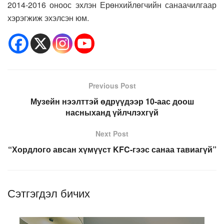
2014-2016 оноос эхлэн Ерөнхийлөгчийн санаачилгаар
хэрэгжиж эхэлсэн юм.
Previous Post
Музейн нээлттэй өдрүүдээр 10-аас доош
насныханд үйлчлэхгүй
Next Post
“Хордлого авсан хүмүүст KFC-гээс санаа тавиагүй”
Сэтгэгдэл бичих