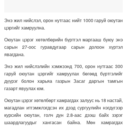
Энэ жил нийслэл, орон нутгаас нийт 1000 гаруй оюутан
цэргийг хамруулна.
Оюутан цэрэг хөтөлбөрийн бүртгэл маргааш буюу энэ
сарын 27-оос гуравдугаар сарын долоон хүртэл
явагдана.
Энэ жил нийслэлийн хэмжээнд 700, орон нутгаас 300
гаруй оюутан цэргийг хамруулах бөгөөд бүртгэлийг
дүүрэг болон харьяа газрын Засаг даргын тамгын
газарт явуулах юм.
Оюутан цэрэг хөтөлбөрт хамрагдах залуус нь 18 настай,
магадлан итгэмжлэгдсэн их дээд сургуулийн нэгдүгээр
курсийн оюутан, голч дүн 2.8-аас дээш байх зэрэг
шаардлагуудыг хангасан байна. Мөн хамрагдах