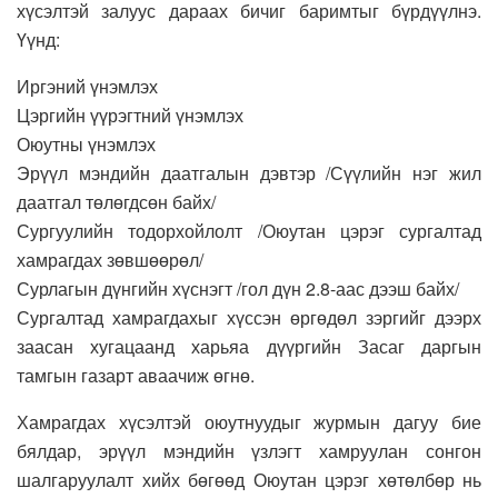
хүсэлтэй залуус дараах бичиг баримтыг бүрдүүлнэ.
Үүнд:
Иргэний үнэмлэх
Цэргийн үүрэгтний үнэмлэх
Оюутны үнэмлэх
Эрүүл мэндийн даатгалын дэвтэр /Сүүлийн нэг жил
даатгал төлөгдсөн байх/
Сургуулийн тодорхойлолт /Оюутан цэрэг сургалтад
хамрагдах зөвшөөрөл/
Сурлагын дүнгийн хүснэгт /гол дүн 2.8-аас дээш байх/
Сургалтад хамрагдахыг хүссэн өргөдөл зэргийг дээрх
заасан хугацаанд харьяа дүүргийн Засаг даргын
тамгын газарт аваачиж өгнө.
Хамрагдах хүсэлтэй оюутнуудыг журмын дагуу бие
бялдар, эрүүл мэндийн үзлэгт хамруулан сонгон
шалгаруулалт хийх бөгөөд Оюутан цэрэг хөтөлбөр нь