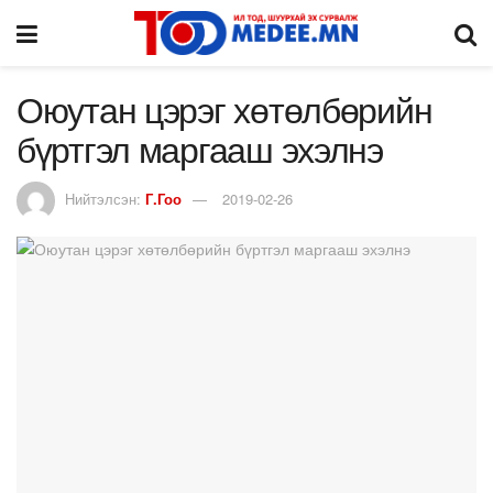
Оюутан цэрэг хөтөлбөрийн
бүртгэл маргааш эхэлнэ
Нийтэлсэн:
Г.Гоо
2019-02-26