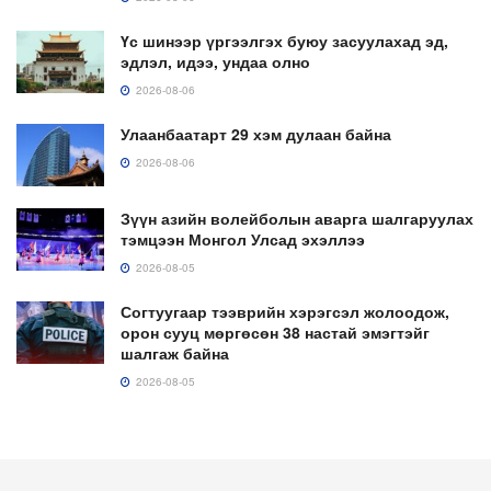
Үс шинээр үргээлгэх буюу засуулахад эд,
эдлэл, идээ, ундаа олно
2026-08-06
Улаанбаатарт 29 хэм дулаан байна
2026-08-06
Зүүн азийн волейболын аварга шалгаруулах
тэмцээн Монгол Улсад эхэллээ
2026-08-05
Согтуугаар тээврийн хэрэгсэл жолоодож,
орон сууц мөргөсөн 38 настай эмэгтэйг
шалгаж байна
2026-08-05