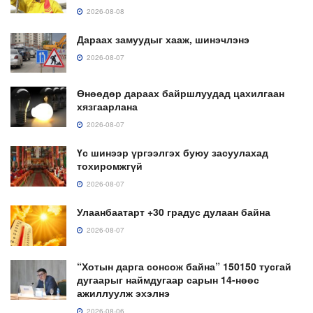
2026-08-08
Дараах замуудыг хааж, шинэчлэнэ
2026-08-07
Өнөөдөр дараах байршлуудад цахилгаан
хязгаарлана
2026-08-07
Үс шинээр үргээлгэх буюу засуулахад
тохиромжгүй
2026-08-07
Улаанбаатарт +30 градус дулаан байна
2026-08-07
“Хотын дарга сонсож байна” 150150 тусгай
дугаарыг наймдугаар сарын 14-нөөс
ажиллуулж эхэлнэ
2026-08-06