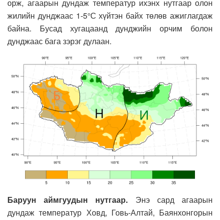
орж, агаарын дундаж температур ихэнх нутгаар олон
жилийн дунджаас 1-5°С хүйтэн байх төлөв ажиглагдаж
байна. Бусад хугацаанд дунджийн орчим болон
дунджаас бага зэрэг дулаан.
Баруун аймгуудын нутгаар.
Энэ сард агаарын
дундаж температур Ховд, Говь-Алтай, Баянхонгорын