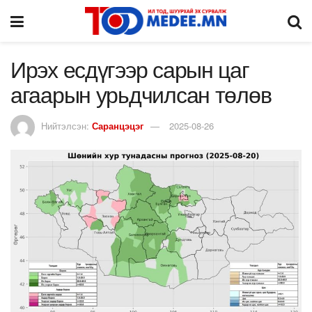
Ирэх есдүгээр сарын цаг
агаарын урьдчилсан төлөв
Нийтэлсэн:
Саранцэцэг
2025-08-26