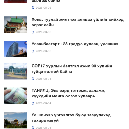
2026-08-05
Хонь, туулай жилтнээ аливаа үйлийг хийхэд
эерэг сайн
2026-08-05
Улаанбаатарт +28 градус дулаан, үүлшинэ
2026-08-05
COP17 хурлын бэлтгэл ажил 90 хувийн
гүйцэтгэлтэй байна
2026-08-04
ТАНИЛЦ: Энэ сард тэтгэмж, халамж,
хүүхдийн мөнгө олгох хуваарь
2026-08-04
Үс шинээр үргээлгэх буюу засуулахад
тохиромжгүй
2026-08-04