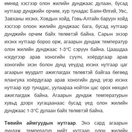
өмнөд хэсгээр олон жилийн дунджаас дулаан, бусад
нутгаар дунджийн орчим, хур тунадас Баян-Өлгий, Увс,
Завханы ихэнх, Ховдын хойд, Говь-Алтайн баруун хойд
хэсгээр олоон жилийн дунджаас бага, бусад нутгаар
дунджийн орчим байх төлөвтэй байна. Сарын эхээр
ихэнх нутгаар бороо орж, агаарын дундаж температур
олон жилийн дунджаас 1-3°С сэрүүн байна. Цаашдаа
нэгдүгээр арав хоногийн сүүлч, хоёрдугаар арав
хоногийн эхэн болон дунд үеүдэд ихэнх нутгаар цаг
агаарын муудалт ажиглагдах төлөвтэй байгаа бөгөөд
ялангуяа хоёрдугаар арав хоногийн дунд үеэр ихэнх
нутгаар хур тунадас, уулаараа нойтон цас орох нөхцөл
ажиглагдаж байна. Агаарын дундаж температурын
хувьд дээрх хугацаанаас бусад үед олон жилийн
дунджаас 1-3°С дулаан байх төлөвтэй байна.
Төвийн аймгуудын нутгаар
. Энэ сард агаарын
дундаж температур нийт нутгаар олон жилийн