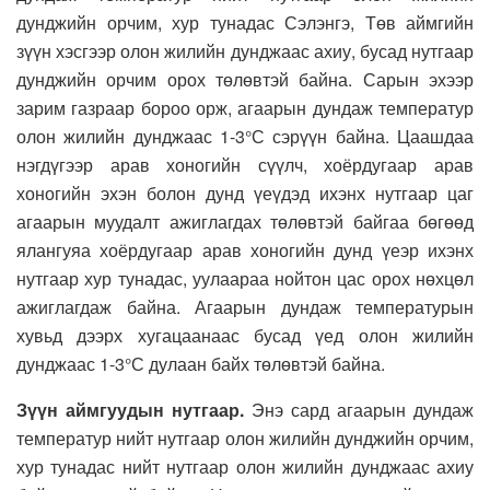
дунджийн орчим, хур тунадас Сэлэнгэ, Төв аймгийн
зүүн хэсгээр олон жилийн дунджаас ахиу, бусад нутгаар
дунджийн орчим орох төлөвтэй байна. Сарын эхээр
зарим газраар бороо орж, агаарын дундаж температур
олон жилийн дунджаас 1-3°С сэрүүн байна. Цаашдаа
нэгдүгээр арав хоногийн сүүлч, хоёрдугаар арав
хоногийн эхэн болон дунд үеүдэд ихэнх нутгаар цаг
агаарын муудалт ажиглагдах төлөвтэй байгаа бөгөөд
ялангуяа хоёрдугаар арав хоногийн дунд үеэр ихэнх
нутгаар хур тунадас, уулаараа нойтон цас орох нөхцөл
ажиглагдаж байна. Агаарын дундаж температурын
хувьд дээрх хугацаанаас бусад үед олон жилийн
дунджаас 1-3°С дулаан байх төлөвтэй байна.
Зүүн аймгуудын нутгаар.
Энэ сард агаарын дундаж
температур нийт нутгаар олон жилийн дунджийн орчим,
хур тунадас нийт нутгаар олон жилийн дунджаас ахиу