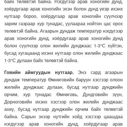
байх төлөвтэй байна. Нэгдүгээр арав хоногийн дунд,
хоёрдугаар арав хоногийн эхэн болон дунд үеэр ихэнх
нутгаар бороо, хоёрдугаар арав хоногийн сүүлчээр
зарим газраар хур тунадас, уулаараа нойтон цас орох
төлөвтэй байна. Агаарын дундаж температур нэгдүгээр
арав хоногийн дунд, хоёрдугаар арав хоногийн дунд
болон сүүлчээр олон жилийн дунджаас 1-3°С хүйтэн,
бусад хугацаанд ихэнх нутгаар олон жилийн дунджаас
1-3°С дулаан байх төлөвтэй байна.
Говийн аймгуудын нутгаар.
Энэ сард агаарын
дундаж температур Өмнөговийн баруун хэсгээр олоон
жилийн дунджаас дулаан, бусад нутгаар дунджийн
орчим, хур тунадас Өмнөговь, Дундговийн зүүн,
Дорноговийн ихэнх хэсгээр олон жилийн дунджаас
ахиу, бусад нутгаар дунджийн орчим байх төлөвтэй
байна. Сарын эхээр нутгийн хойд хэсгээр цаашдаа
нэгдүгээр арав хоногийн дунд, хоёрдугаар арав