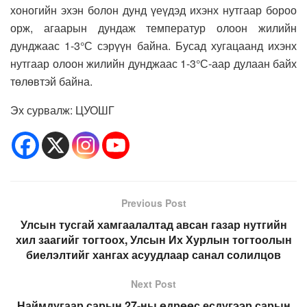
хоногийн эхэн болон дунд үеүдэд ихэнх нутгаар бороо
орж, агаарын дундаж температур олоон жилийн
дунджаас 1-3°С сэрүүн байна. Бусад хугацаанд ихэнх
нутгаар олоон жилийн дунджаас 1-3°С-аар дулаан байх
төлөвтэй байна.
Эх сурвалж: ЦУОШГ
Previous Post
Улсын тусгай хамгаалалтад авсан газар нутгийн
хил заагийг тогтоох, Улсын Их Хурлын тогтоолын
биелэлтийг хангах асуудлаар санал солилцов
Next Post
Наймдугаар сарын 27-ны өдрөөс есдүгээр сарын