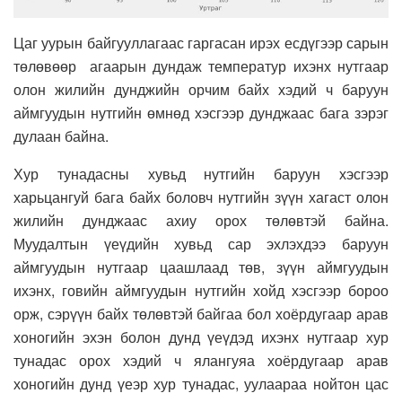
Цаг уурын байгууллагаас гаргасан ирэх есдүгээр сарын
төлөвөөр агаарын дундаж температур ихэнх нутгаар
олон жилийн дунджийн орчим байх хэдий ч баруун
аймгуудын нутгийн өмнөд хэсгээр дунджаас бага зэрэг
дулаан байна.
Хур тунадасны хувьд нутгийн баруун хэсгээр
харьцангуй бага байх боловч нутгийн зүүн хагаст олон
жилийн дунджаас ахиу орох төлөвтэй байна.
Муудалтын үеүдийн хувьд сар эхлэхдээ баруун
аймгуудын нутгаар цаашлаад төв, зүүн аймгуудын
ихэнх, говийн аймгуудын нутгийн хойд хэсгээр бороо
орж, сэрүүн байх төлөвтэй байгаа бол хоёрдугаар арав
хоногийн эхэн болон дунд үеүдэд ихэнх нутгаар хур
тунадас орох хэдий ч ялангуяа хоёрдугаар арав
хоногийн дунд үеэр хур тунадас, уулаараа нойтон цас