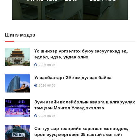
Шинэ мэдээ
Үс шинээр үргээлгэх буюу засуулахад эд,
эдлэл, идээ, ундаа олно
2026-08-06
Улаанбаатарт 29 хэм дулаан байна
2026-08-06
Зүүн азийн волейболын аварга шалгаруулах
тэмцээн Монгол Улсад эхэллээ
2026-08-05
Согтуугаар тээврийн хэрэгсэл жолоодож,
орон сууц мөргөсөн 38 настай эмэгтэйг
шалгаж байна