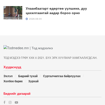
Улаанбаатарт өдөртөө үүлшинэ, дуу
цахилгаантай аадар бороо орно
2026-08-04
ТОД МЭДЭЭ ГРӨҮ ХХК © 2021. БҮХ ЭРХ ХУУЛИАР ХАМГААЛАГДСАН.
Хуудаснууд
Эхлэл
Бидний тухай
Сурталчилгаа байрлуулах
Холбоо барих
Зурхай
Биднийг дагаарай