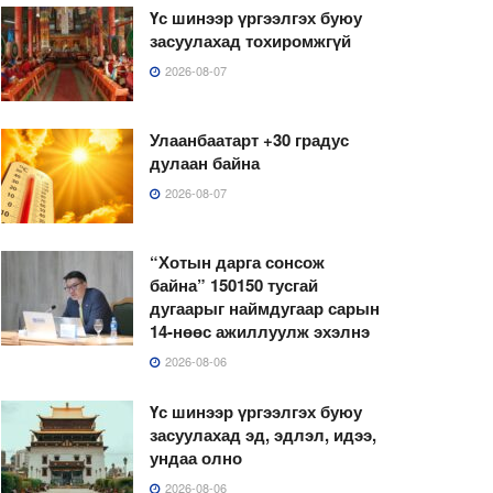
Үс шинээр үргээлгэх буюу
засуулахад тохиромжгүй
2026-08-07
Улаанбаатарт +30 градус
дулаан байна
2026-08-07
“Хотын дарга сонсож
байна” 150150 тусгай
дугаарыг наймдугаар сарын
14-нөөс ажиллуулж эхэлнэ
2026-08-06
Үс шинээр үргээлгэх буюу
засуулахад эд, эдлэл, идээ,
ундаа олно
2026-08-06