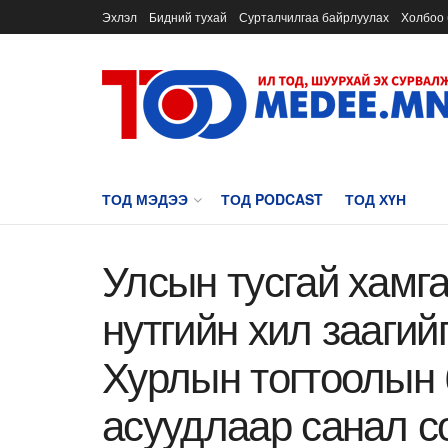
Эхлэл
Бидний тухай
Сурталчилгаа байрлуулах
Холбоо 
ТОД МЭДЭЭ
ТОД PODCAST
ТОД ХҮН
Улсын тусгай хамг
нутгийн хил заагий
Хурлын тогтоолын 
асуудлаар санал с