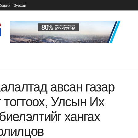
барих
Зурхай
аалалтад авсан газар
г тогтоох, Улсын Их
биелэлтийг хангах
олилцов