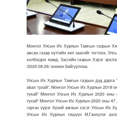
Монгол Улсын Их Хурлын Тамгын газрын Хян
авсан газар нутгийн хил заагийг тогтоох, Ул
холбогдох яамд, Засгийн газрын Хэрэг эрхл
/2025.08.26/ зохион байгууллаа.
Улсын Их Хурлын Тамгын газрын дэд дарга Ү
авах тухай”, Монгол Улсын Их Хурлын 2019 он
тухай” Монгол Улсын Их Хурлын 2020 оны 4
тухай” Монгол Улсын Их Хурлын 2020 оны 47 
гаргах үүрэг бүхий ажлын хэсэг Улсын Их Х
Улсын Их Хурлын гишүүн М.Ганхүлэг ахл