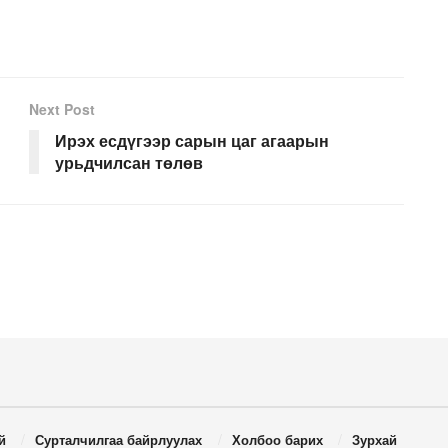
Next Post
Ирэх есдүгээр сарын цаг агаарын
урьдчилсан төлөв
й
Сурталчилгаа байрлуулах
Холбоо барих
Зурхай