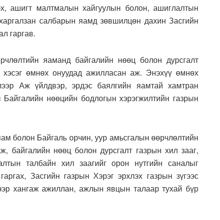
эх, ашигт малтмалын хайгуулын болон, ашиглалтын
 харгалзан салбарын яамд зөвшилцөн дахин Засгийн
л гаргав.
өрчлөлтийн яаманд байгалийн нөөц болон дурсгалт
н хэсэг өмнөх онуудад ажилласан аж. Энэхүү өмнөх
лээр Аж үйлдвэр, эрдэс баялгийн яамтай хамтран
 Байгалийн нөөцийн бодлогын хэрэгжилтийн газрын
яам болон Байгаль орчин, уур амьсгалын өөрчлөлтийн
, байгалийн нөөц болон дурсгалт газрын хил зааг,
лтын талбайн хил заагийг орон нутгийн саналыг
 гаргах, Засгийн газрын Хэрэг эрхлэх газрын зүгээс
гээр хангаж ажиллан, ажлын явцын талаар тухай бүр