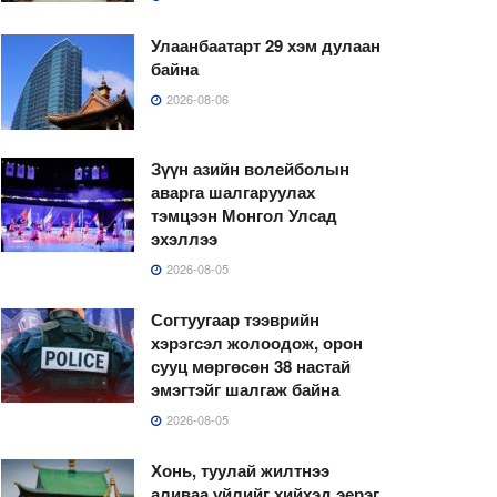
Улаанбаатарт 29 хэм дулаан
байна
2026-08-06
Зүүн азийн волейболын
аварга шалгаруулах
тэмцээн Монгол Улсад
эхэллээ
2026-08-05
Согтуугаар тээврийн
хэрэгсэл жолоодож, орон
сууц мөргөсөн 38 настай
эмэгтэйг шалгаж байна
2026-08-05
Хонь, туулай жилтнээ
аливаа үйлийг хийхэд эерэг