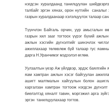
нэгдсэн хуралдаанд танилцуулан шийдвэрл
талбайг эргэн хянах, орон нутгийн саналыг
газрын хуралдаанаар хэлэлцүүлэх талаар сана
Түүнчлэн Байгаль орчин, уур амьсгалын ө
газрын хил зааг тогтоох үүрэг бүхий ажлы
ажлын хэсгийн дүгнэлтийг шинэчлэх чиглэ
ажиллахаар төлөвлөж буй талаар тус яамны
дарга Н.Уранчимэг мэдээлэл өглөө.
Уулзалтын үеэр Аж үйлдвэр, эрдэс баялгийн 
яам хамтран ажлын хэсэг байгуулан ажиллаж
ашигт малтмалын хайгуулын болон ашигла
харгалзан хамтран тогтоож нэгдсэн дүгнэлт
биелэлтэд хяналт тавин, мэргэжил арга зүй
эргэн танилцуулахаар тогтов.