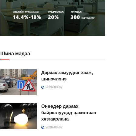
Шинэ мэдээ
Дараах замуудыг хааж,
шинэчлэнэ
2026-08-07
Өнөөдөр дараах
байршлуудад цахилгаан
хязгаарлана
2026-08-07