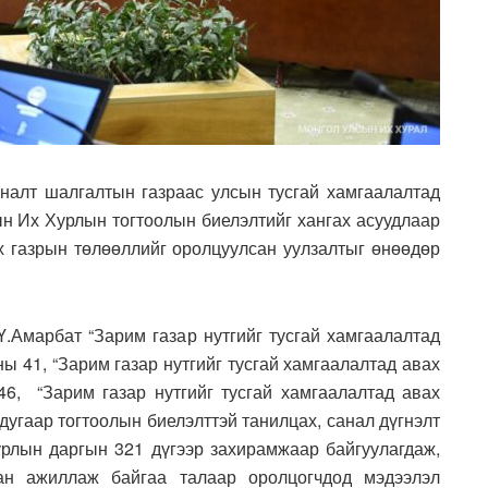
алт шалгалтын газраас улсын тусгай хамгаалалтад
сын Их Хурлын тогтоолын биелэлтийг хангах асуудлаар
эх газрын төлөөллийг оролцуулсан уулзалтыг өнөөдөр
.Амарбат “Зарим газар нутгийг тусгай хамгаалалтад
ы 41, “Зарим газар нутгийг тусгай хамгаалалтад авах
6, “Зарим газар нутгийг тусгай хамгаалалтад авах
дугаар тогтоолын биелэлттэй танилцах, санал дүгнэлт
урлын даргын 321 дүгээр захирамжаар байгуулагдаж,
ан ажиллаж байгаа талаар оролцогчдод мэдээлэл