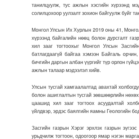
танилцуулж, тус ажлын хэсгийн хүрээнд м
солилцохоор уулзалт зохион байгуулж буйг та
Монгол Улсын Их Хурлын 2019 оны 41, Монго
хүрээнд байгалийн нөөц болон дурсгалт газ
хил зааг тогтоохыг Монгол Улсын Засгийн
батлагдаагүй байгаа хэмээн Байгаль орчин
бичгийн даргын албан үүргийг түр орлон гүйц
ажлын талаар мэдээлэл хийв.
Улсын тусгай хамгаалалтад авахтай холбогд
болон ашиглалтын тусгай зөвшөөрлийн нөхөх
цаашид хил зааг тогтоох асуудалтай хол
үйлдвэр, эрдэс баялгийн яамны Геологийн бо
Засгийн газрын Хэрэг эрхлэх газрын зүгээс
урьдчилж тогтоон, одоогоор ямар нэгэн марга