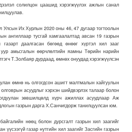
эдээлэл солилцон цаашид хэрэгжүүлэх ажлын санал
нилцуулав.
л Улсын Их Хурлын 2020 оны 46, 47 дугаар тогтоолын
рын ангиллаар тусгай хамгаалалтад авсан 19 газрын
 газарт даалгасан бөгөөд өнөөг хүртэл хил зааг
, уур амьсгалын өөрчлөлтийн яамны Төрийн нарийн
этгэгч Т.Золбаяр дурдаад, өмнөх онуудад хэрэгжүүлсэн
уулан өмнө нь олгогдсон ашигт малтмалын хайгуулын
 олговрын асуудлыг хэрхэн шийдвэрлэх талаар болон
богдуулан зөвшилцөлд хүрч ажиллах асуудлаар Аж
длогын газрын дарга Х.Санчигдорж танилцуулсан юм.
 байгалийн нөөц болон дурсгалт газрын хил заагийг
ан үүсээгүй газар нутгийн хил заагийг Засгийн газрын