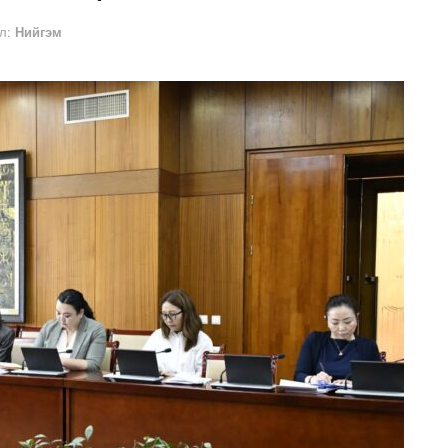
л:
Нийгэм