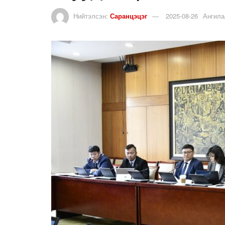
Нийтэлсэн:
Саранцэцэг
2025-08-26
Ангила