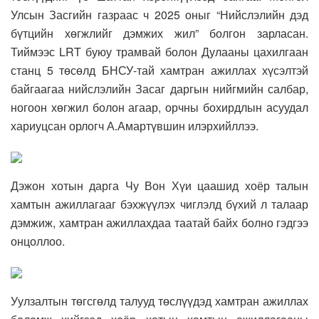
Улсын Засгийн газраас ч 2025 оныг “Нийслэлийн дэд
бүтцийн хөгжлийг дэмжих жил” болгон зарласан.
Тиймээс LRT буюу трамвай болон Дулааны цахилгаан
станц 5 төсөлд БНСУ-тай хамтран ажиллах хүсэлтэй
байгаагаа нийслэлийн Засаг даргын нийгмийн салбар,
ногоон хөгжил болон агаар, орчны бохирдлын асуудал
хариуцсан орлогч А.Амартүвшин илэрхийллээ.
Дэжон хотын дарга Чу Вон Хүи цаашид хоёр талын
хамтын ажиллагааг бэхжүүлэх чиглэлд бүхий л талаар
дэмжиж, хамтран ажиллахдаа таатай байх болно гэдгээ
онцоллоо.
Уулзалтын төгсгөлд талууд төслүүдэд хамтран ажиллах