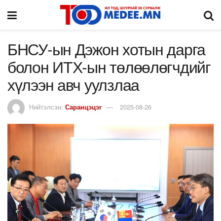
БНСУ-ын Дэжон хотын дарга
болон ИТХ-ын төлөөлөгчдийг
хүлээн авч уулзлаа
Нийтэлсэн:
Саранцэцэг
2025-08-26