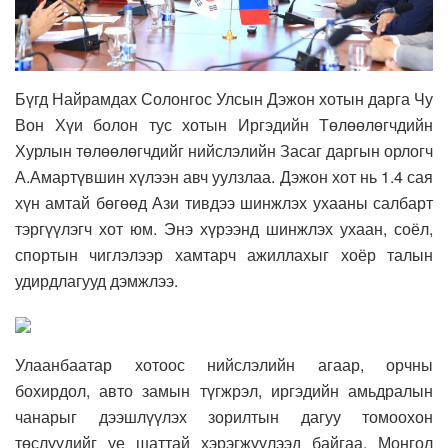
Бүгд Найрамдах Солонгос Улсын Дэжон хотын дарга Чу
Вон Хүи болон тус хотын Иргэдийн Төлөөлөгчдийн
Хурлын төлөөлөгчдийг нийслэлийн Засаг даргын орлогч
А.Амартүвшин хүлээн авч уулзлаа. Дэжон хот нь 1.4 сая
хүн амтай бөгөөд Ази тивдээ шинжлэх ухааны салбарт
тэргүүлэгч хот юм. Энэ хүрээнд шинжлэх ухаан, соёл,
спортын чиглэлээр хамтарч ажиллахыг хоёр талын
удирдлагууд дэмжлээ.
Улаанбаатар хотоос нийслэлийн агаар, орчны
бохирдол, авто замын түгжрэл, иргэдийн амьдралын
чанарыг дээшлүүлэх зорилтын дагуу томоохон
төслүүдийг үе шаттай хэрэгжүүлээд байгаа. Монгол