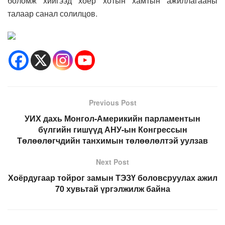
боломж хийгээд хоёр хотын хамтын ажиллагааны
талаар санал солилцов.
Previous Post
УИХ дахь Монгол-Америкийн парламентын
бүлгийн гишүүд АНУ-ын Конгрессын
Төлөөлөгчдийн танхимын төлөөлөлтэй уулзав
Next Post
Хоёрдугаар тойрог замын ТЭЗҮ боловсруулах ажил
70 хувьтай үргэлжилж байна