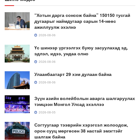
“Хотын дарга сонсож байна” 150150 тусгай
дугаарыг наймдугаар сарын 14-нөөс
ажиллуулж эхэлнэ
2026-08-06
Үс шинээр үргээлгэх буюу засуулахад эд,
эдлэл, идээ, ундаа олно
2026-08-06
Улаанбаатарт 29 хэм дулаан байна
2026-08-06
Зүүн азийн волейболын аварга шалгаруулах
тэмцээн Монгол Улсад эхэллээ
2026-08-05
Согтуугаар тээврийн хэрэгсэл жолоодож,
орон сууц мөргөсөн 38 настай эмэгтэйг
шалгаж байна