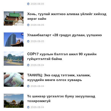
2026-08-05
Хонь, туулай жилтнээ аливаа үйлийг хийхэд
эерэг сайн
2026-08-05
Улаанбаатарт +28 градус дулаан, үүлшинэ
2026-08-05
COP17 хурлын бэлтгэл ажил 90 хувийн
гүйцэтгэлтэй байна
2026-08-04
ТАНИЛЦ: Энэ сард тэтгэмж, халамж,
хүүхдийн мөнгө олгох хуваарь
2026-08-04
Үс шинээр үргээлгэх буюу засуулахад
тохиромжгүй
2026-08-04