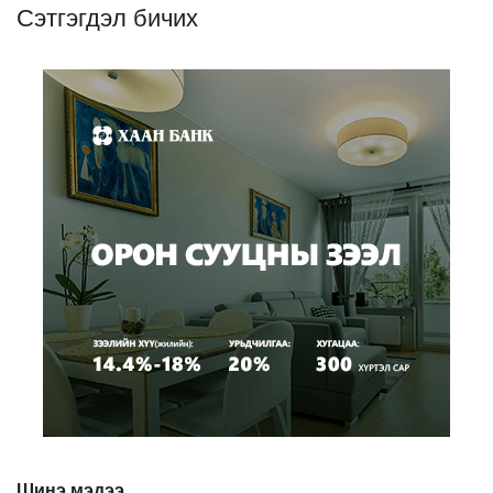
Сэтгэгдэл бичих
Шинэ мэдээ