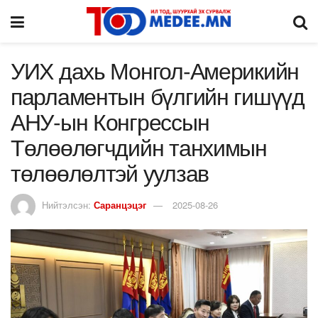
УИХ дахь Монгол-Америкийн
парламентын бүлгийн гишүүд
АНУ-ын Конгрессын
Төлөөлөгчдийн танхимын
төлөөлөлтэй уулзав
Нийтэлсэн:
Саранцэцэг
2025-08-26