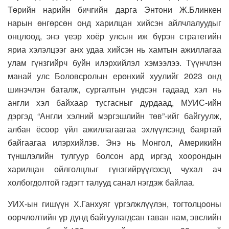
Төрийн нарийн бичгийн дарга Энтони Ж.Блинкен
нарын өнгөрсөн онд харилцан хийсэн айлчлалуудыг
онцлоод, энэ үеэр хоёр улсын иж бүрэн стратегийн
яриа хэлэлцээг анх удаа хийсэн нь хамтын ажиллагаа
улам гүнзгийрч буйн илэрхийлэл хэмээлээ. Түүнчлэн
манай улс Боловсролын ерөнхий хуулийг 2023 онд
шинэчлэн баталж, сургалтын үндсэн гадаад хэл нь
англи хэл байхаар тусгасныг дурдаад, МУИС-ийн
дэргэд “Англи хэлний мэргэшлийн төв”-ийг байгуулж,
албан ёсоор үйл ажиллагаагаа эхлүүлсэнд баяртай
байгаагаа илэрхийлэв. Энэ нь Монгол, Америкийн
түншлэлийн тулгуур болсон ард иргэд хоорондын
харилцан ойлголцлыг гүнзгийрүүлэхэд чухал ач
холбогдолтой гэдэгт талууд санал нэгдэж байлаа.
УИХ-ын гишүүн Х.Ганхуяг үргэлжлүүлэн, тогтолцооны
өөрчлөлтийн үр дүнд байгуулагдсан таван нам, эвслийн