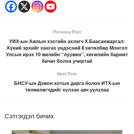
Previous Post
УИХ-ын Ажлын хэсгийн ахлагч Х.Баасанжаргал:
Хүний эрхийг хангах үндэсний II хөтөлбөр Монгол
Улсын ирэх 10 жилийн “луужин”, хөгжлийн баримт
бичиг болох учиртай
Next Post
БНСУ-ын Дэжон хотын дарга болон ИТХ-ын
төлөөлөгчдийг хүлээн авч уулзлаа
Сэтгэгдэл бичих