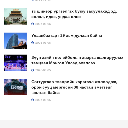
Үс шинээр үргээлгэх буюу засуулахад эд,
эдлэл, идээ, ундаа олно
2026-08-06
Улаанбаатарт 29 хэм дулаан байна
2026-08-06
Зүүн азийн волейболын аварга шалгаруулах
тэмцээн Монгол Улсад эхэллээ
2026-08-05
Согтуугаар тээврийн хэрэгсэл жолоодож,
орон сууц мөргөсөн 38 настай эмэгтэйг
шалгаж байна
2026-08-05