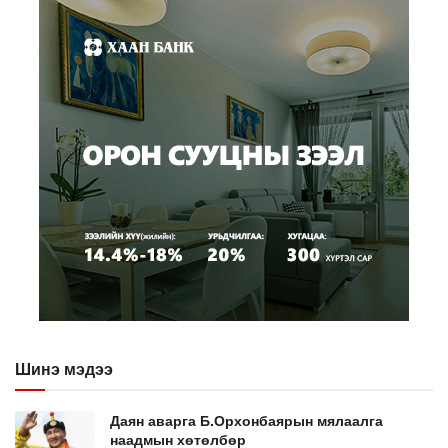
Шинэ мэдээ
Даян аварга Б.Орхонбаярын мялаалга
наадмын хөтөлбөр