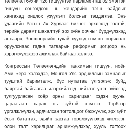
төлөөлөл бүхий 126 гишүүнтэй парламентад 32 эмэгтэй
гишүүн сонгогдсон нь жендэрийн тэгш байдлыг
хангахад онцлох үзүүлэлт болсныг тэмдэглэв. Энэ
удаагийн Улсын Их Хурлаас бизнес эрхлэхэд ээлтэй,
төрийн дарамт шахалтгүй эрх зүйн орчныг бүрдүүлэхэд
анхаарч, Зөвшөөрлийн тухай хуульд нэмэлт өөрчлөлт
оруулснаас гадна татварын реформыг цогцоор нь
хэрэгжүүлэхээр ажиллаж байгааг хэллээ.
Конгрессын Төлөөлөгчдийн танхимын гишүүн, ноён
Ами Бера хэлэхдээ, Монгол Улс ардчиллын замналыг
тууштай баримталж, бүс нутагтаа үлгэрлэж буйд
баяртай байгаагаа илэрхийлээд нийтлэг үнэт зүйлсэд
тулгуурласан хоёр орны харилцааг хэдэн зууны
цараагаар харах нь зүйтэй хэмээв. Тэрбээр
үргэлжлүүлэн, ардчилсан тогтолцоог бэхжүүлж, эрх зүйт
ёсыг бататгах, эдийн засгаа төрөлжүүлэхэд чиглэсэн
олон талт харилцааг эрчимжүүлэхэд хууль тогтоох