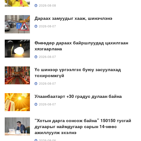
2026-08-08
Дараах замуудыг хааж, шинэчлэнэ
2026-08-07
Өнөөдөр дараах байршлуудад цахилгаан
хязгаарлана
2026-08-07
Үс шинээр үргээлгэх буюу засуулахад
тохиромжгүй
2026-08-07
Улаанбаатарт +30 градус дулаан байна
2026-08-07
“Хотын дарга сонсож байна” 150150 тусгай
дугаарыг наймдугаар сарын 14-нөөс
ажиллуулж эхэлнэ
2026-08-06