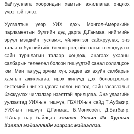
байгууллага хоорондын хамтын ажиллагаа онцлох
үүрэгтэй гэлээ.
Уулзалтын үеэр УИХ дахь Монгол-Америкийн
парламентын бүлгийн дэд дарга Д.Ганмаа, нийгмийн
эрүүл мэндийн тусламж, үйлчилгээг сайжруулах, энэ
талаарх бүх нийтийн боловсрол, ойлголтыг нэмэгдүүлэх
сайн туршлагын талаар хөндөж, анагаах ухааны
салбарын төлөөлөл болсон гишүүдтэй санал солилцсон
юм. Мөн талууд эрчим хүч, хөдөө аж ахуйн салбарын
хамтын ажиллагаа, ирэх жилүүд дэх боловсролын
системийн чиг хандлага болон ил тод, сайн засаглалыг
бэхжүүлэх чиглэлээр нээлттэй ярилцлаа. Энэ удаагийн
уулзалтад УИХ-ын гишүүн, ГБХНХ-ын сайд Т.Аубакир,
УИХ-ын гишүүн Д.Ганмаа, Б.Мөнхсоёл, Д.Батбаяр,
Ч.Анар нар байлцав
хэмээн Улсын Их Хурлын
Хэвлэл мэдээллийн газраас мэдээллээ.