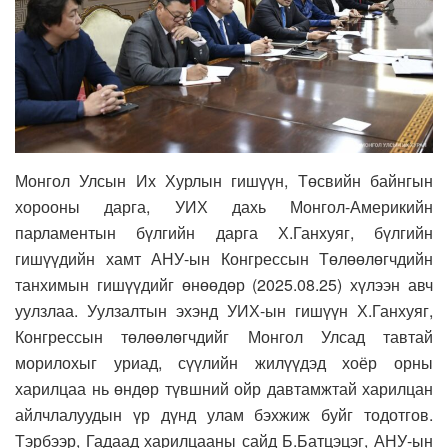
Монгол Улсын Их Хурлын гишүүн, Төсвийн байнгын
хорооны дарга, УИХ дахь Монгол-Америкийн
парламентын бүлгийн дарга Х.Ганхуяг, бүлгийн
гишүүдийн хамт АНУ-ын Конгрессын Төлөөлөгчдийн
танхимын гишүүдийг өнөөдөр (2025.08.25) хүлээн авч
уулзлаа. Уулзалтын эхэнд УИХ-ын гишүүн Х.Ганхуяг,
Конгрессын төлөөлөгчдийг Монгол Улсад тавтай
морилохыг уриад, сүүлийн жилүүдэд хоёр орны
харилцаа нь өндөр түвшний ойр давтамжтай харилцан
айлчлалуудын үр дүнд улам бэхжиж буйг тодотгов.
Тэрбээр, Гадаад харилцааны сайд Б.Батцэцэг, АНУ-ын