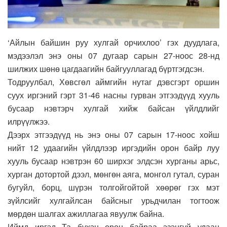
‘Айлын байшин руу хулгай орчихлоо’ гэх дуудлага,
мэдээлэл энэ оны 07 дугаар сарын 27-ноос 28-нд
шилжих шөнө цагдаагийн байгууллагад бүртгэгдсэн.
Тодруулбал, Хөвсгөл аймгийн нутаг дэвсгэрт оршин
суух иргэний гэрт 31-46 насны гурван этгээдүүд хууль
бусаар нэвтэрч хулгай хийж байсан үйлдлийг
илрүүлжээ.
Дээрх этгээдүүд нь энэ оны 07 сарын 17-ноос хойш
нийт 12 удаагийн үйлдлээр иргэдийн орон байр луу
хууль бусаар нэвтрэн 60 ширхэг элдсэн хурганы арьс,
хурган дотортой дээл, мөнгөн аяга, монгол гутал, суран
бугуйл, борц, шүрэн толгойгойтой хөөрөг гэх мэт
зүйлсийг хулгайлсан байсныг урьдчилан тогтоож
мөрдөн шалгах ажиллагаа явуулж байна.
Иймд иргэд Та бүхэн орон байраа эзэнгүй удаан