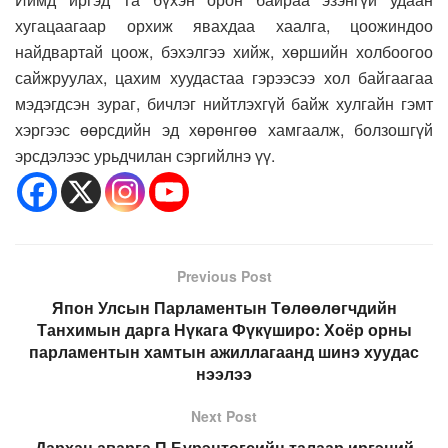
хугацаагаар орхиж явахдаа хаалга, цоожиндоо
найдвартай цоож, бэхэлгээ хийж, хөршийн холбоогоо
сайжруулах, цахим хуудастаа гэрээсээ хол байгаагаа
мэдэгдсэн зураг, бичлэг нийтлэхгүй байж хулгайн гэмт
хэргээс өөрсдийн эд хөрөнгөө хамгаалж, болзошгүй
эрсдэлээс урьдчилан сэргийлнэ үү.
Previous Post
Япон Улсын Парламентын Төлөөлөгчдийн
Танхимын дарга Нүкага Фүкүширо: Хоёр орны
парламентын хамтын ажиллагаанд шинэ хуудас
нээлээ
Next Post
Дархан аварга П.Бүрэнтөгсийн талаар иргэний