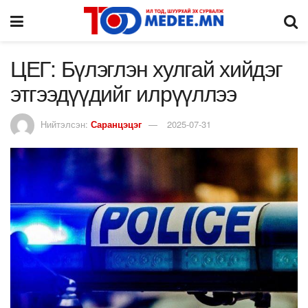
ЦЕГ: Бүлэглэн хулгай хийдэг
этгээдүүдийг илрүүллээ
Нийтэлсэн:
Саранцэцэг
2025-07-31