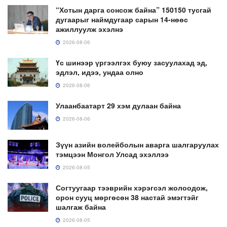
“Хотын дарга сонсож байна” 150150 тусгай
дугаарыг наймдугаар сарын 14-нөөс
ажиллуулж эхэлнэ
2026-08-06
Үс шинээр үргээлгэх буюу засуулахад эд,
эдлэл, идээ, ундаа олно
2026-08-06
Улаанбаатарт 29 хэм дулаан байна
2026-08-06
Зүүн азийн волейболын аварга шалгаруулах
тэмцээн Монгол Улсад эхэллээ
2026-08-05
Согтуугаар тээврийн хэрэгсэл жолоодож,
орон сууц мөргөсөн 38 настай эмэгтэйг
шалгаж байна
2026-08-05