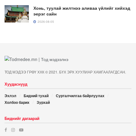
Хонь, туулай жилтнээ аливаа үйлийг хийхэд
эерэг сайн
2026-08-05
ТОД МЭДЭЭ ГРӨҮ ХХК © 2021. БҮХ ЭРХ ХУУЛИАР ХАМГААЛАГДСАН.
Хуудаснууд
Эхлэл
Бидний тухай
Сурталчилгаа байрлуулах
Холбоо барих
Зурхай
Биднийг дагаарай