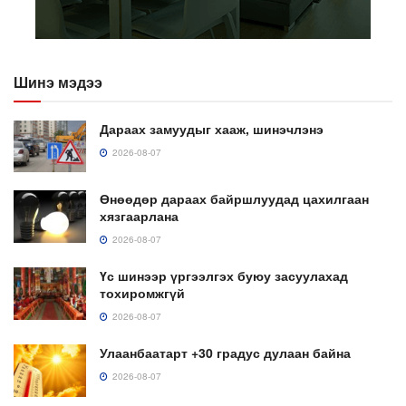
Шинэ мэдээ
Дараах замуудыг хааж, шинэчлэнэ
2026-08-07
Өнөөдөр дараах байршлуудад цахилгаан
хязгаарлана
2026-08-07
Үс шинээр үргээлгэх буюу засуулахад
тохиромжгүй
2026-08-07
Улаанбаатарт +30 градус дулаан байна
2026-08-07