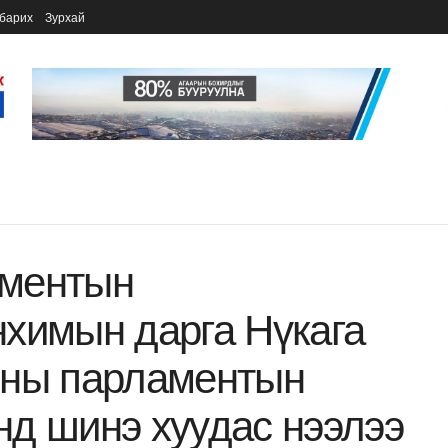
барих
Зурхай
аментын
химын дарга Нүкага
рны парламентын
д шинэ хуудас нээлээ