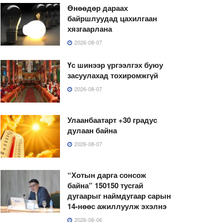
Өнөөдөр дараах
байршлуудад цахилгаан
хязгаарлана
2026-08-07
Үс шинээр үргээлгэх буюу
засуулахад тохиромжгүй
2026-08-07
Улаанбаатарт +30 градус
дулаан байна
2026-08-07
“Хотын дарга сонсож
байна” 150150 тусгай
дугаарыг наймдугаар сарын
14-нөөс ажиллуулж эхэлнэ
2026-08-06