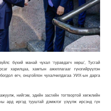
үйлс бүхий манай чухал ‘гуравдагч хөрш’, Тусгай
саг харилцаа, хамтын ажиллагааг гүнзгийрүүлэн
богдол өгч, онцгойлон чухалчилдагаа УИХ-ын дарга
ажуулж, нийгэм, эдийн засгийн тогтвортой хөгжлийн
ны ард иргэд тууштай дэмжлэг үзүүлж ирсэнд гүн