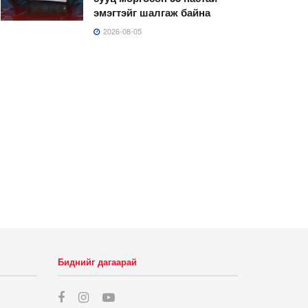
эмэгтэйг шалгаж байна
2026-08-05
Биднийг дагаарай