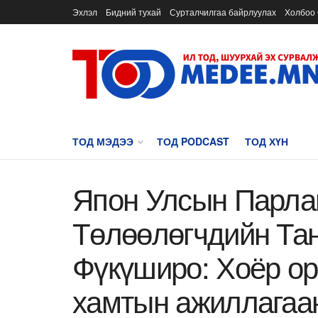
Эхлэл
Бидний тухай
Сурталчилгаа байрлуулах
Холбоо 
ТОД МЭДЭЭ
ТОД PODCAST
ТОД ХҮН
Япон Улсын Парл
Төлөөлөгчдийн Тан
Фүкүширо: Хоёр о
хамтын ажиллагаан