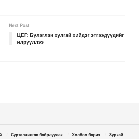
Next Post
ЦЕГ: Бүлэглэн хулгай хийдэг этгээдүүдийг
илрүүллээ
й
Сурталчилгаа байрлуулах
Холбоо барих
Зурхай