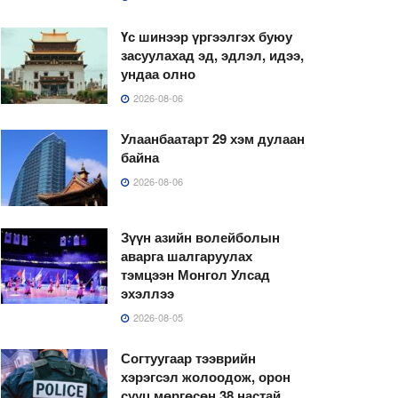
Үс шинээр үргээлгэх буюу
засуулахад эд, эдлэл, идээ,
ундаа олно
2026-08-06
Улаанбаатарт 29 хэм дулаан
байна
2026-08-06
Зүүн азийн волейболын
аварга шалгаруулах
тэмцээн Монгол Улсад
эхэллээ
2026-08-05
Согтуугаар тээврийн
хэрэгсэл жолоодож, орон
сууц мөргөсөн 38 настай