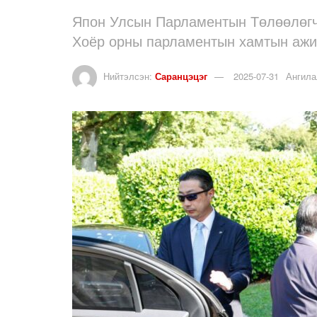
Япон Улсын Парламентын Төлөөлөгч
Хоёр орны парламентын хамтын ажи
Нийтэлсэн:
Саранцэцэг
2025-07-31
Ангила