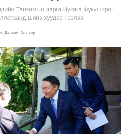
дийн Танхимын дарга Нүкага Фүкүширо:
ллагаанд шинэ хуудас нээлээ
л:
Дэлхий
,
Улс төр