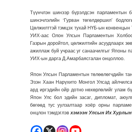
Түүнчлэн шинээр бүрэлдсэн парламентын ба
шинэчлэлийн ‘Гурван төгөлдөршил’ бодло
Цөлжилттэй тэмцэх тухай НҮБ-ын конвенцын Т
УИХ-аас Олон Улсын Парламентын Холбоо
Газрын доройтол, цөлжилтийн асуудлаарх зө
ажиллаж буй учраас уг санаачилгыг Японы па
УИХ-ын дарга Д.Амарбаясгалан онцоллоо.
Япон Улсын Парламентын төлөөлөгчдийн та
Эзэн Хаан Нарүхито Монгол Улсад айлчилса
ард иргэдийн ойр дотно нөхөрлөлийг улам бү
Япон Улс бол эдийн засаг, дипломат, аюул
бөгөөд тус уулзалтаар хоёр орны парлам
онцлон тэмдэглэв
хэмээн Улсын Их Хурлын 