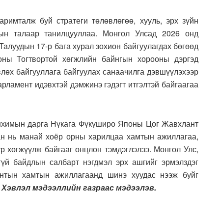
римталж буй стратеги төлөвлөгөө, хууль, эрх зүйн
гын талаар танилцууллаа. Монгол Улсад 2026 онд
алуудын 17-р бага хурал зохион байгуулагдах бөгөөд
ны Тогтвортой хөгжлийн байнгын хорооны дэргэд
влөх байгууллага байгуулах санаачилга дэвшүүлэхээр
рламент идэвхтэй дэмжинэ гэдэгт итгэлтэй байгаагаа
нхимын дарга Нүкага Фүкүширо Японы Цог Жавхлант
н нь манай хоёр орны харилцаа хамтын ажиллагаа,
р хөгжүүлж байгааг онцлон тэмдэглэлээ. Монгол Улс,
гүй байдлын салбарт нэгдмэл эрх ашгийг эрмэлздэг
ентын хамтын ажиллагаанд шинэ хуудас нээж буйг
Хэвлэл мэдээллийн газраас мэдээлэв.