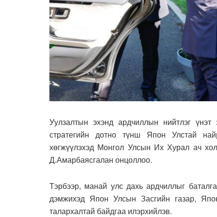
Уулзалтын эхэнд ардчиллын нийтлэг үнэт з
стратегийн дотно түнш Япон Улстай найр
хөгжүүлэхэд Монгол Улсын Их Хурал ач хол
Д.Амарбаясгалан онцоллоо.
Тэрбээр, манай улс дахь ардчиллыг баталга
дэмжихэд Япон Улсын Засгийн газар, Япо
талархалтай байдгаа илэрхийлэв.