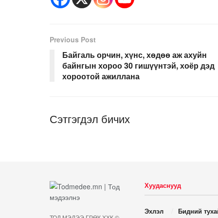
Previous Post
Байгаль орчин, хүнс, хөдөө аж ахуйн
байнгын хороо 30 гишүүнтэй, хоёр дэд
хороотой ажиллана
Сэтгэгдэл бичих
Хуудаснууд
Эхлэл
Бидний туха
ТОД МЭДЭЭ ГРӨҮ ХХК ©