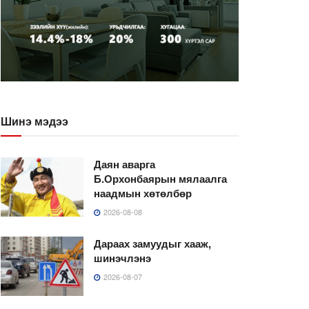
Шинэ мэдээ
Даян аварга
Б.Орхонбаярын мялаалга
наадмын хөтөлбөр
2026-08-08
Дараах замуудыг хааж,
шинэчлэнэ
2026-08-07