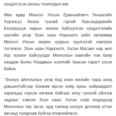
хүндэтгэсэн анхны тохиолдол юм.
Мөн өдөр Монгол Улсын Ерөнхийлөгч Ухнаагийн
Хүрэлсүх болон түүний гэргий Лувсандоржийн
Болорцэцэг нарын зохион байгуулсан хүндэтгэлийн
зоогийн үеэр Эзэн хаан Нарүхито хийл хөгжмөөр
Монгол Улсын морин хуурын чуулгатай хамтран
тогложээ. Эзэн хаан Нарүхито, Хатан Масако нар жил
бүр зохион байгуулдаг Монголын хамгийн том баяр
наадам болох Наадмын нээлтийг баасан гарагт үзсэн
байна.
“Энэхүү айлчлалын үеэр бид олон жилийн турш ахиц
дэвшилтэйгээр бэхжиж ирсэн хоёр орны найрамдалт
харилцаа хэрхэн хөгжиж байгааг илүү гүнзгий ойлгож
чадлаа” хэмээн Эзэн хаан, Хатан хоёр мэдэгдээд
Монголын төр засаг, ард түмэнд халуун дотноор угтан
авсанд талархаж буйгаа илэрхийлжээ.