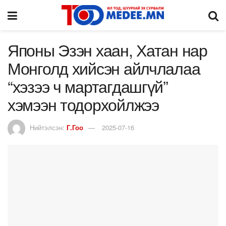
Японы Эзэн хаан, Хатан нар
Монголд хийсэн айлчлалаа
“хэзээ ч мартагдашгүй”
хэмээн тодорхойлжээ
Нийтэлсэн:
Г.Гоо
2025-07-16