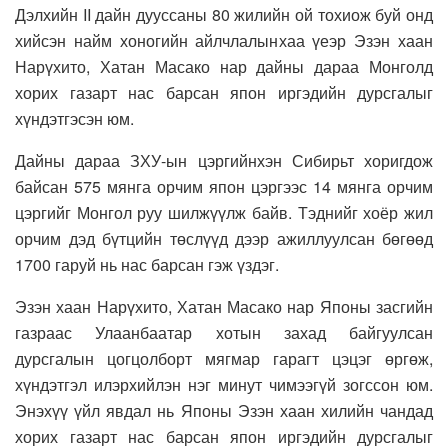
Дэлхийн II дайн дууссаны 80 жилийн ой тохиож буй онд
хийсэн найм хоногийн айлчлалынхаа үеэр Эзэн хаан
Нарүхито, Хатан Масако нар дайны дараа Монголд
хорих газарт нас барсан япон иргэдийн дурсгалыг
хүндэтгэсэн юм.
Дайны дараа ЗХУ-ын цэргийнхэн Сибирьт хоригдож
байсан 575 мянга орчим япон цэргээс 14 мянга орчим
цэргийг Монгол руу шилжүүлж байв. Тэднийг хоёр жил
орчим дэд бүтцийн төслүүд дээр ажиллуулсан бөгөөд
1700 гаруй нь нас барсан гэж үздэг.
Эзэн хаан Нарүхито, Хатан Масако нар Японы засгийн
газраас Улаанбаатар хотын захад байгуулсан
дурсгалын цогцолборт мягмар гарагт цэцэг өргөж,
хүндэтгэл илэрхийлэн нэг минут чимээгүй зогссон юм.
Энэхүү үйл явдал нь Японы Эзэн хаан хилийн чандад
хорих газарт нас барсан япон иргэдийн дурсгалыг