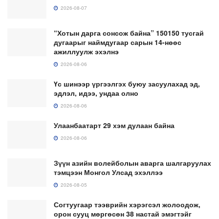
2026-08-07
“Хотын дарга сонсож байна” 150150 тусгай
дугаарыг наймдугаар сарын 14-нөөс
ажиллуулж эхэлнэ
2026-08-06
Үс шинээр үргээлгэх буюу засуулахад эд,
эдлэл, идээ, ундаа олно
2026-08-06
Улаанбаатарт 29 хэм дулаан байна
2026-08-06
Зүүн азийн волейболын аварга шалгаруулах
тэмцээн Монгол Улсад эхэллээ
2026-08-05
Согтуугаар тээврийн хэрэгсэл жолоодож,
орон сууц мөргөсөн 38 настай эмэгтэйг