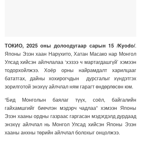
ТОКИО, 2025 оны долоодугаар сарын 15 /Kyodo/
.
Японы Эзэн хаан Нарүхито, Хатан Масако нар Монгол
Улсад хийсэн айлчлалаа ‘хэзээ ч мартагдашгүй’ хэмээн
тодорхойлжээ. Хоёр орны найрамдалт харилцааг
бататгах, дайны хохирогчдын дурсгалыг хүндэтгэх
зорилготой энэхүү айлчлал ням гарагт өндөрлөсөн юм.
“Бид Монголын баялаг түүх, соёл, байгалийн
гайхамшгийг биечлэн мэдэрч чадлаа” хэмээн Японы
Эзэн хааны ордны газраас гаргасан мэдэгдэлд дурдаад
энэхүү айлчлал нь Монгол Улсад хийсэн Японы Эзэн
хааны анхны төрийн айлчлал болохыг онцолжээ.