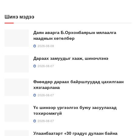
Шинэ мэдээ
Даян аварга Б.Орхонбаярын мялаалга
наадмын хөтөлбөр
2026-08-08
Дараах замуудыг хааж, шинэчлэнэ
2026-08-07
Өнөөдөр дараах байршлуудад цахилгаан
хязгаарлана
2026-08-07
Үс шинээр үргээлгэх буюу засуулахад
тохиромжгүй
2026-08-07
Улаанбаатарт +30 градус дулаан байна