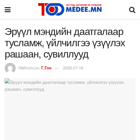
Эрүүл мэндийн даатгалаар
тусламж, үйлчилгээ үзүүлэх
рашаан, сувиллууд
Нийтэлсэн:
Г.Гоо
2025-07-16