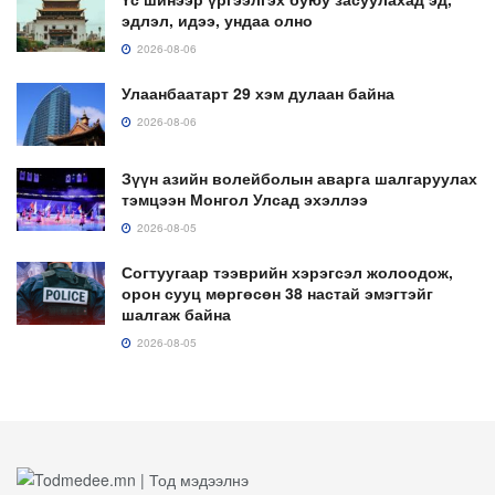
эдлэл, идээ, ундаа олно
2026-08-06
Улаанбаатарт 29 хэм дулаан байна
2026-08-06
Зүүн азийн волейболын аварга шалгаруулах
тэмцээн Монгол Улсад эхэллээ
2026-08-05
Согтуугаар тээврийн хэрэгсэл жолоодож,
орон сууц мөргөсөн 38 настай эмэгтэйг
шалгаж байна
2026-08-05