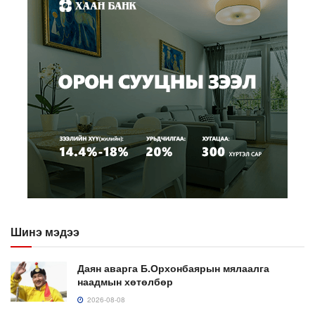
Шинэ мэдээ
Даян аварга Б.Орхонбаярын мялаалга
наадмын хөтөлбөр
2026-08-08