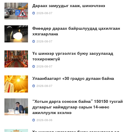
Дараах замуудыг хааж, шинэчлэнэ
2026-08-07
Өнөөдөр дараах байршлуудад цахилгаан
хязгаарлана
2026-08-07
Үс шинээр үргээлгэх буюу засуулахад
тохиромжгүй
2026-08-07
Улаанбаатарт +30 градус дулаан байна
2026-08-07
“Хотын дарга сонсож байна” 150150 тусгай
дугаарыг наймдугаар сарын 14-нөөс
ажиллуулж эхэлнэ
2026-08-06
Үс шинээр үргээлгэх буюу засуулахад эд,