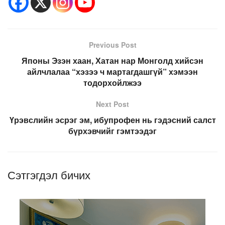
Previous Post
Японы Эзэн хаан, Хатан нар Монголд хийсэн
айлчлалаа “хэзээ ч мартагдашгүй” хэмээн
тодорхойлжээ
Next Post
Үрэвслийн эсрэг эм, ибупрофен нь гэдэсний салст
бүрхэвчийг гэмтээдэг
Сэтгэгдэл бичих