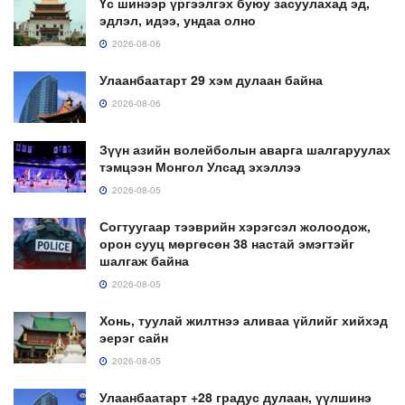
Үс шинээр үргээлгэх буюу засуулахад эд,
эдлэл, идээ, ундаа олно
2026-08-06
Улаанбаатарт 29 хэм дулаан байна
2026-08-06
Зүүн азийн волейболын аварга шалгаруулах
тэмцээн Монгол Улсад эхэллээ
2026-08-05
Согтуугаар тээврийн хэрэгсэл жолоодож,
орон сууц мөргөсөн 38 настай эмэгтэйг
шалгаж байна
2026-08-05
Хонь, туулай жилтнээ аливаа үйлийг хийхэд
эерэг сайн
2026-08-05
Улаанбаатарт +28 градус дулаан, үүлшинэ