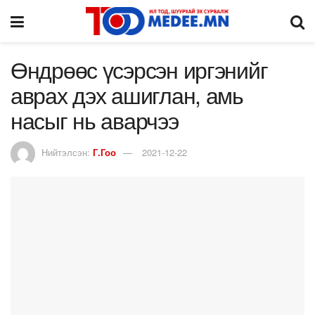
Өндрөөс үсэрсэн иргэнийг
аврах дэх ашиглан, амь
насыг нь аварчээ
Нийтэлсэн:
Г.Гоо
2021-12-22