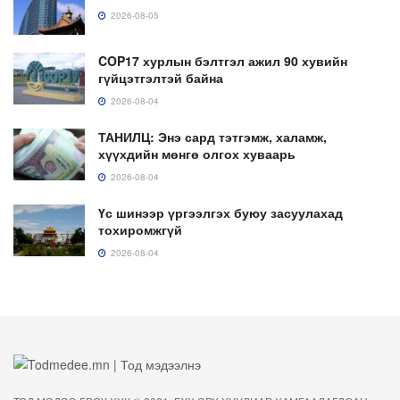
2026-08-05
COP17 хурлын бэлтгэл ажил 90 хувийн
гүйцэтгэлтэй байна
2026-08-04
ТАНИЛЦ: Энэ сард тэтгэмж, халамж,
хүүхдийн мөнгө олгох хуваарь
2026-08-04
Үс шинээр үргээлгэх буюу засуулахад
тохиромжгүй
2026-08-04