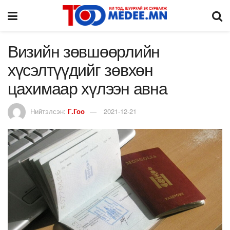
Визийн зөвшөөрлийн
хүсэлтүүдийг зөвхөн
цахимаар хүлээн авна
Нийтэлсэн:
Г.Гоо
2021-12-21