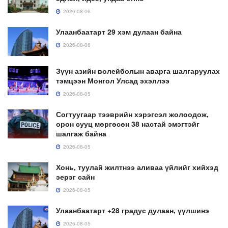
2026-08-06
Улаанбаатарт 29 хэм дулаан байна
2026-08-06
Зүүн азийн волейболын аварга шалгаруулах
тэмцээн Монгол Улсад эхэллээ
2026-08-05
Согтуугаар тээврийн хэрэгсэл жолоодож,
орон сууц мөргөсөн 38 настай эмэгтэйг
шалгаж байна
2026-08-05
Хонь, туулай жилтнээ аливаа үйлийг хийхэд
эерэг сайн
2026-08-05
Улаанбаатарт +28 градус дулаан, үүлшинэ
2026-08-05