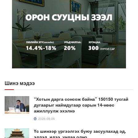
Шинэ мэдээ
“Хотын дарга сонсож байна” 150150 тусгай
дугаарыг наймдугаар сарын 14-нөөс
ажиллуулж эхэлнэ
2026-08-06
Үс шинээр үргээлгэх буюу засуулахад эд,
эдлэл, идээ, ундаа олно