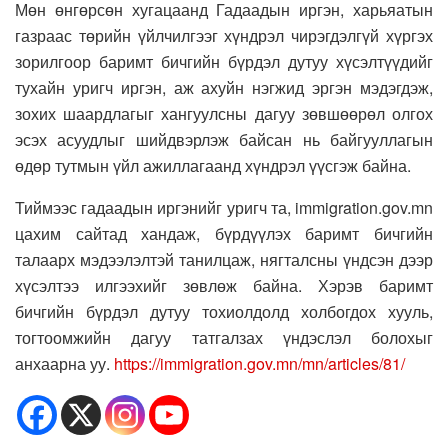
Мөн өнгөрсөн хугацаанд Гадаадын иргэн, харьяатын
газраас төрийн үйлчилгээг хүндрэл чирэгдэлгүй хүргэх
зорилгоор баримт бичгийн бүрдэл дутуу хүсэлтүүдийг
тухайн уригч иргэн, аж ахуйн нэгжид эргэн мэдэгдэж,
зохих шаардлагыг хангуулсны дагуу зөвшөөрөл олгох
эсэх асуудлыг шийдвэрлэж байсан нь байгууллагын
өдөр тутмын үйл ажиллагаанд хүндрэл үүсгэж байна.
Тиймээс гадаадын иргэнийг уригч та, immigration.gov.mn
цахим сайтад хандаж, бүрдүүлэх баримт бичгийн
талаарх мэдээлэлтэй танилцаж, нягталсны үндсэн дээр
хүсэлтээ илгээхийг зөвлөж байна. Хэрэв баримт
бичгийн бүрдэл дутуу тохиолдолд холбогдох хууль,
тогтоомжийн дагуу татгалзах үндэслэл болохыг
анхаарна уу.
https://immigration.gov.mn/mn/articles/81/