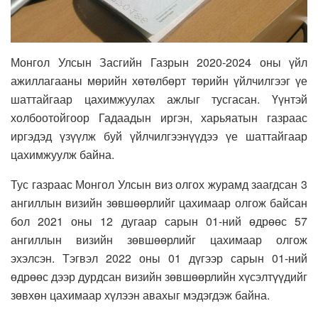
Монгол Улсын Засгийн Газрын 2020-2024 оны үйл
ажиллагааны мөрийн хөтөлбөрт төрийн үйлчилгээг үе
шаттайгаар цахимжуулах ажлыг тусгасан. Үүнтэй
холбоотойгоор Гадаадын иргэн, харьяатын газраас
иргэдэд үзүүлж буй үйлчилгээнүүдээ үе шаттайгаар
цахимжуулж байна.
Тус газраас Монгол Улсын виз олгох журамд заагдсан 3
ангиллын визийн зөвшөөрлийг цахимаар олгож байсан
бол 2021 оны 12 дугаар сарын 01-ний өдрөөс 57
ангиллын визийн зөвшөөрлийг цахимаар олгож
эхэлсэн. Тэгвэл 2022 оны 01 дүгээр сарын 01-ний
өдрөөс дээр дурдсан визийн зөвшөөрлийн хүсэлтүүдийг
зөвхөн цахимаар хүлээн авахыг мэдэгдэж байна.