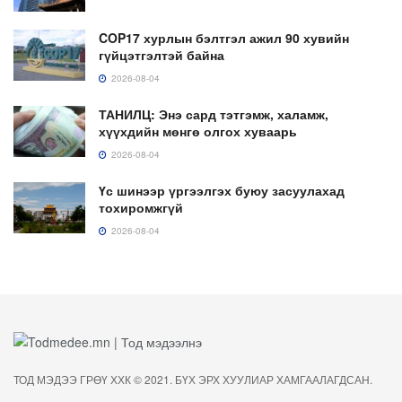
COP17 хурлын бэлтгэл ажил 90 хувийн
гүйцэтгэлтэй байна
2026-08-04
ТАНИЛЦ: Энэ сард тэтгэмж, халамж,
хүүхдийн мөнгө олгох хуваарь
2026-08-04
Үс шинээр үргээлгэх буюу засуулахад
тохиромжгүй
2026-08-04
ТОД МЭДЭЭ ГРӨҮ ХХК © 2021. БҮХ ЭРХ ХУУЛИАР ХАМГААЛАГДСАН.