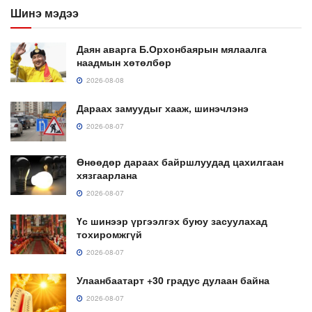
Шинэ мэдээ
Даян аварга Б.Орхонбаярын мялаалга
наадмын хөтөлбөр
2026-08-08
Дараах замуудыг хааж, шинэчлэнэ
2026-08-07
Өнөөдөр дараах байршлуудад цахилгаан
хязгаарлана
2026-08-07
Үс шинээр үргээлгэх буюу засуулахад
тохиромжгүй
2026-08-07
Улаанбаатарт +30 градус дулаан байна
2026-08-07