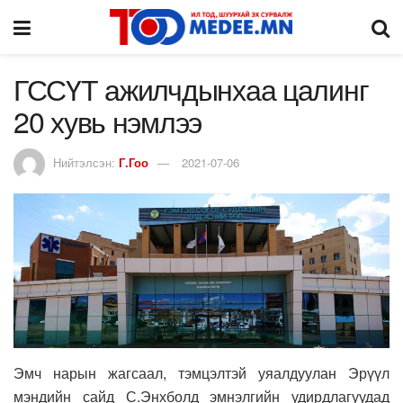
ГССҮТ ажилчдынхаа цалинг
20 хувь нэмлээ
Нийтэлсэн:
Г.Гоо
2021-07-06
Эмч нарын жагсаал, тэмцэлтэй уяалдуулан Эрүүл
мэндийн сайд С.Энхболд эмнэлгийн удирдлагуудад