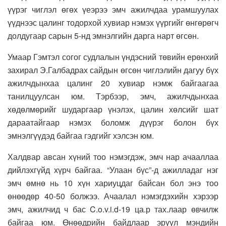
үүрэг чиглэл өгөх үеэрээ эмч ажилчдаа урамшуулах
үүднээс цалинг тодорхой хувиар нэмэх үүргийг өнгөрөгч
долдугаар сарын 5-нд эмнэлгийн дарга нарт өгсөн.
Умаар Гэмтэл согог судлалын үндэсний төвийн ерөнхий
захирал Э.Галбадрах сайдын өгсөн чиглэлийн дагуу бүх
ажилчдынхаа цалинг 20 хувиар нэмж байгаагаа
танилцуулсан юм. Тэрбээр, эмч, ажилчдынхаа
хөдөлмөрийг шударгаар үнэлэх, цалин хөлсийг шат
дараатайгаар нэмэх боломж дүүрэг болон бүх
эмнэлгүүдэд байгаа гэдгийг хэлсэн юм.
Халдвар авсан хүний тоо нэмэгдэж, эмч нар ачааллаа
дийлэхгүйд хүрч байгаа. “Улаан бүс”-д ажилладаг нэг
эмч өмнө нь 10 хүн хариуцдаг байсан бол энэ тоо
өнөөдөр 40-50 болжээ. Ачаалал нэмэгдэхийн хэрээр
эмч, ажилчид ч бас C.o.v.i.d-19 ца.р тах.лаар өвчилж
байгаа юм. Өнөөдрийн байдлаар эрүүл мэндийн