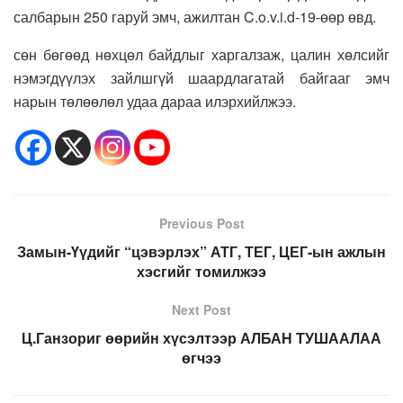
салбарын 250 гаруй эмч, ажилтан C.o.v.i.d-19-өөр өвд.
сөн бөгөөд нөхцөл байдлыг харгалзаж, цалин хөлсийг
нэмэгдүүлэх зайлшгүй шаардлагатай байгааг эмч
нарын төлөөлөл удаа дараа илэрхийлжээ.
Previous Post
Замын-Үүдийг “цэвэрлэх” АТГ, ТЕГ, ЦЕГ-ын ажлын
хэсгийг томилжээ
Next Post
Ц.Ганзориг өөрийн хүсэлтээр АЛБАН ТУШААЛАА
өгчээ