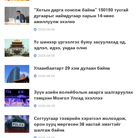
“Хотын дарга сонсож байна” 150150 тусгай
дугаарыг наймдугаар сарын 14-нөөс
ажиллуулж эхэлнэ
2026-08-06
Үс шинээр үргээлгэх буюу засуулахад эд,
эдлэл, идээ, ундаа олно
2026-08-06
Улаанбаатарт 29 хэм дулаан байна
2026-08-06
Зүүн азийн волейболын аварга шалгаруулах
тэмцээн Монгол Улсад эхэллээ
2026-08-05
Согтуугаар тээврийн хэрэгсэл жолоодож,
орон сууц мөргөсөн 38 настай эмэгтэйг
шалгаж байна
2026-08-05