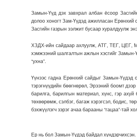
Замын-Үүд дэх завхрал албан ёсоор Засгий
долоо хоногт Зам-Үүдэд ажилласан Ерөнхий 
Засгийн газрын ээлжит бусаар хуралдуулж энэ
ХЗДХ-ийн сайдаар ахлуулж, АТГ, ТЕГ, ЦЕГ, М
хэмжээний шалгалтын ажлын хэсгийг Замын-Ү
“ухна”.
Үүнээс гадна Ерөнхий сайдыг Замын-Үүдэд о
тэрэгнүүдийн бөөгнөрөл, Эрээний боомт дээр
барилга, барилгын материал, хүнс, гэр ахуй 
төхөөрөмж, сэлбэг, багаж хэрэгсэл, бодис, т
бэхжүүлэгч зэрэг ачаа барааны “гацаа”-тай хо
Ер нь бол Замын-Үүдэд байдал хүндэрчихсэн. Э