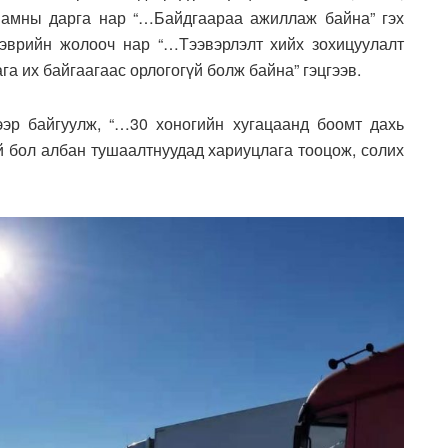
яамны дарга нар “…Байдгаараа ажиллаж байна” гэх
эврийн жолооч нар “…Тээвэрлэлт хийх зохицуулалт
га их байгаагаас орлогогүй болж байна” гэцгээв.
эр байгуулж, “…30 хоногийн хугацаанд боомт дахь
й бол албан тушаалтнуудад хариуцлага тооцож, солих