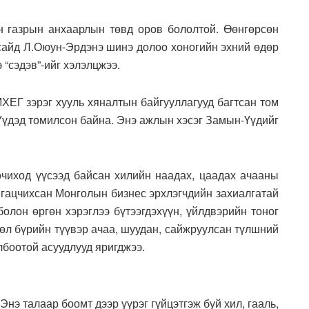
н газрын анхаарлын төвд оров бололтой. Өөнгөрсөн
сайд Л.Оюун-Эрдэнэ шинэ долоо хоногийн эхний өдөр
 “сэдэв”-ийг хэлэлцжээ.
ХЕГ зэрэг хууль хяналтын байгууллагууд багтсан том
үдэд томилсон байна. Энэ ажлын хэсэг Замын-Үүдийг
чиход үүсээд байсан хилийн наадах, цаадах ачааны
 гацчихсан Монголын бизнес эрхлэгчдийн захиалгатай
болон өргөн хэрэглээ бүтээгдэхүүн, үйлдвэрийн тоног
өрөл бүрийн түүвэр ачаа, шуудан, сайжруулсан түлшний
лбоотой асуудлууд яригджээ.
нэ талаар боомт дээр үүрэг гүйцэтгэж буй хил, гааль,