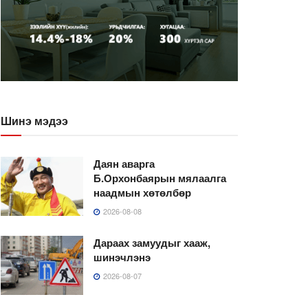
Шинэ мэдээ
Даян аварга
Б.Орхонбаярын мялаалга
наадмын хөтөлбөр
2026-08-08
Дараах замуудыг хааж,
шинэчлэнэ
2026-08-07