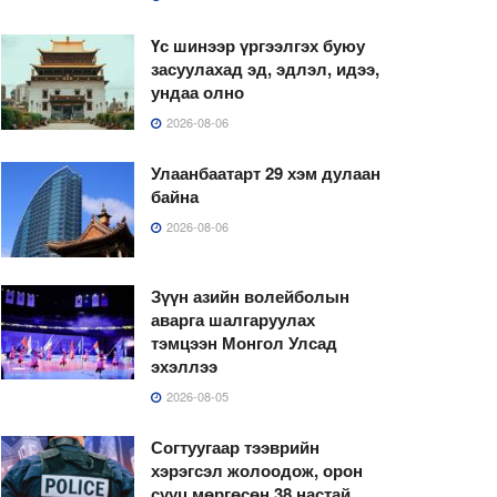
Үс шинээр үргээлгэх буюу
засуулахад эд, эдлэл, идээ,
ундаа олно
2026-08-06
Улаанбаатарт 29 хэм дулаан
байна
2026-08-06
Зүүн азийн волейболын
аварга шалгаруулах
тэмцээн Монгол Улсад
эхэллээ
2026-08-05
Согтуугаар тээврийн
хэрэгсэл жолоодож, орон
сууц мөргөсөн 38 настай