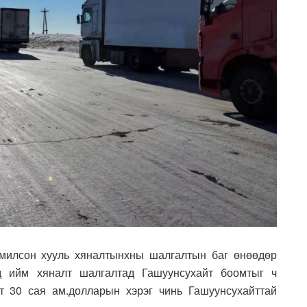
омилсон хууль хяналтынхны шалгалтын баг өнөөдөр
д ийм хяналт шалгалтад Гашуунсухайт боомтыг ч
т 30 сая ам.долларын хэрэг чинь Гашуунсухайттай