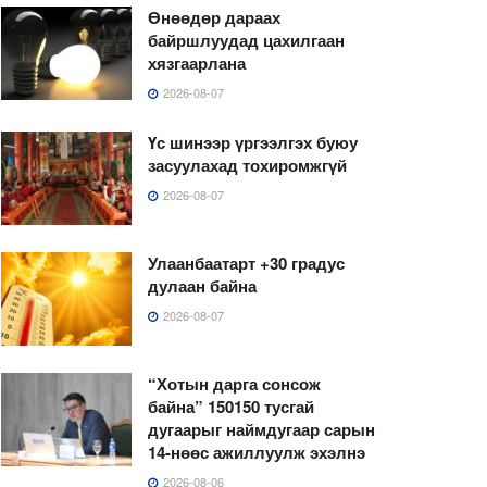
Өнөөдөр дараах
байршлуудад цахилгаан
хязгаарлана
2026-08-07
Үс шинээр үргээлгэх буюу
засуулахад тохиромжгүй
2026-08-07
Улаанбаатарт +30 градус
дулаан байна
2026-08-07
“Хотын дарга сонсож
байна” 150150 тусгай
дугаарыг наймдугаар сарын
14-нөөс ажиллуулж эхэлнэ
2026-08-06