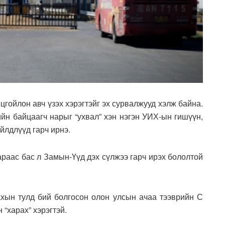
гойлон авч үзэх хэрэгтэйг эх сурвалжууд хэлж байна.
йн байцаагч нарыг “ухвал” хэн нэгэн УИХ-ын гишүүн,
үйлдлүүд гарч ирнэ.
раас бас л Замын-Үүд дэх сүлжээ гарч ирэх бололтой
ахын тулд бий болгосон олон улсын ачаа тээврийн С
“харах” хэрэгтэй.