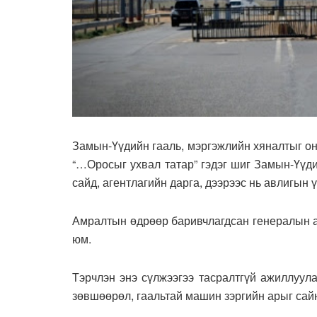
Замын-Үүдийн гааль, мэргэжлийн хяналтыг онц
“…Оросыг ухвал татар” гэдэг шиг Замын-Үүди
сайд, агентлагийн дарга, дээрээс нь авлигын 
Амралтын өдрөөр баривчлагдсан генералын а
юм.
Тэрчлэн энэ сүлжээгээ тасралтгүй ажиллуул
зөвшөөрөл, гаальтай машин зэргийн арыг сайн 