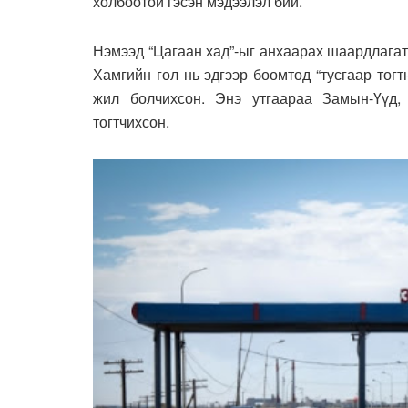
холбоотой гэсэн мэдээлэл бий.
Нэмээд “Цагаан хад”-ыг анхаарах шаардлагата
Хамгийн гол нь эдгээр боомтод “тусгаар тог
жил болчихсон. Энэ утгаараа Замын-Үүд
тогтчихсон.