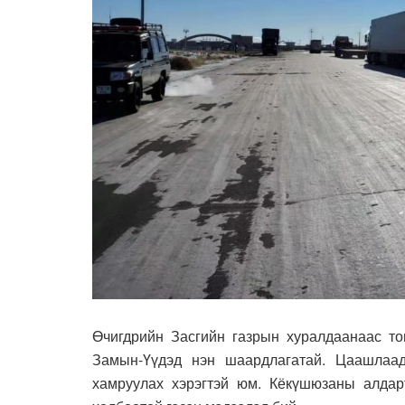
Өчигдрийн Засгийн газрын хуралдаанаас т
Замын-Үүдэд нэн шаардлагатай. Цаашлаа
хамруулах хэрэгтэй юм. Кёкүшюзаны алдар