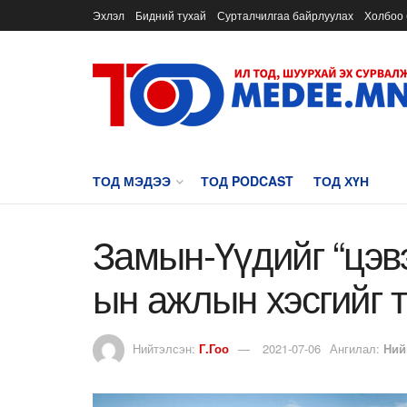
Эхлэл
Бидний тухай
Сурталчилгаа байрлуулах
Холбоо 
ТОД МЭДЭЭ
ТОД PODCAST
ТОД ХҮН
Замын-Үүдийг “цэв
ын ажлын хэсгийг 
Нийтэлсэн:
Г.Гоо
2021-07-06
Ангилал:
Ний