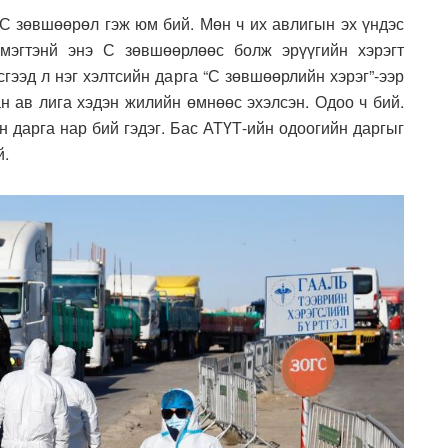
 С зөвшөөрөл гэж юм бий. Мөн ч их авлигын эх үндэс
эмэгтэнй энэ С зөвшөөрлөөс болж эрүүгийн хэрэгт
гээд л нэг хэлтсийн дарга “С зөвшөөрлийн хэрэг”-ээр
н ав лига хэдэн жилийн өмнөөс эхэлсэн. Одоо ч бий.
н дарга нар бий гэдэг. Бас АТҮТ-ийн одоогийн даргыг
й.