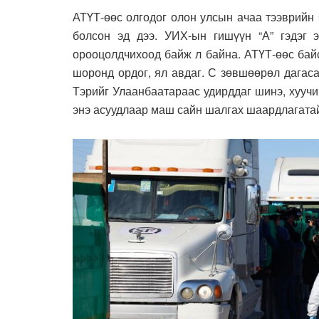
АТҮТ-өөс олгодог олон улсын ачаа тээврийн
болсон эд дээ. УИХ-ын гишүүн “А” гэдэг 
орооцолдчихоод байж л байна. АТҮТ-өөс байс
шоронд ордог, ял авдаг. С зөвшөөрөл дагаса
Тэрийг Улаанбаатараас удирддаг шинэ, хуучи
энэ асуудлаар маш сайн шалгах шаардлагата