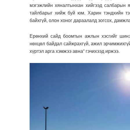
мэгэжлийн хяналтынхан хийгээд салбарын 
тайлбарыг хийж буй юм. Харин тэндхийн тэ
байхгүй, олон хоног дараалалд зогсох, дамжла
Ерөнхий сайд боомтын ажлын хэсгийг шинэ
нөхцөл байдал сайжрахгүй, ажил эрчимжихгү
хүртэл арга хэмжээ авна” гэчихээд иржээ.