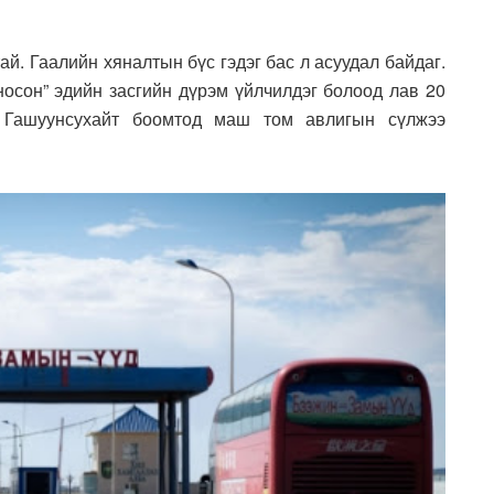
й. Гаалийн хяналтын бүс гэдэг бас л асуудал байдаг.
тносон” эдийн засгийн дүрэм үйлчилдэг болоод лав 20
, Гашуунсухайт боомтод маш том авлигын сүлжээ