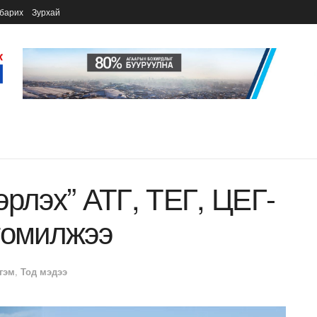
барих
Зурхай
эрлэх” АТГ, ТЕГ, ЦЕГ-
томилжээ
гэм
,
Тод мэдээ