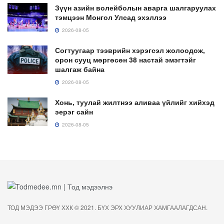
Зүүн азийн волейболын аварга шалгаруулах
тэмцээн Монгол Улсад эхэллээ
2026-08-05
Согтуугаар тээврийн хэрэгсэл жолоодож,
орон сууц мөргөсөн 38 настай эмэгтэйг
шалгаж байна
2026-08-05
Хонь, туулай жилтнээ аливаа үйлийг хийхэд
эерэг сайн
2026-08-05
ТОД МЭДЭЭ ГРӨҮ ХХК © 2021. БҮХ ЭРХ ХУУЛИАР ХАМГААЛАГДСАН.