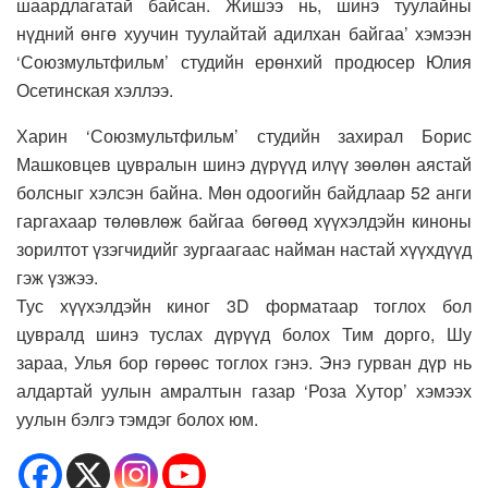
шаардлагатай байсан. Жишээ нь, шинэ туулайны
нүдний өнгө хуучин туулайтай адилхан байгаа’ хэмээн
‘Союзмультфильм’ студийн ерөнхий продюсер Юлия
Осетинская хэллээ.
Харин ‘Союзмультфильм’ студийн захирал Борис
Машковцев цувралын шинэ дүрүүд илүү зөөлөн аястай
болсныг хэлсэн байна. Мөн одоогийн байдлаар 52 анги
гаргахаар төлөвлөж байгаа бөгөөд хүүхэлдэйн киноны
зорилтот үзэгчидийг зургаагаас найман настай хүүхдүүд
гэж үзжээ.
Тус хүүхэлдэйн киног 3D форматаар тоглох бол
цувралд шинэ туслах дүрүүд болох Тим дорго, Шу
зараа, Улья бор гөрөөс тоглох гэнэ. Энэ гурван дүр нь
алдартай уулын амралтын газар ‘Роза Хутор’ хэмээх
уулын бэлгэ тэмдэг болох юм.