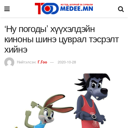
‘Ну погоды’ хүүхэлдэйн
киноны шинэ цуврал тэсрэлт
хийнэ
Нийтэлсэн:
Г.Гоо
2020-10-28