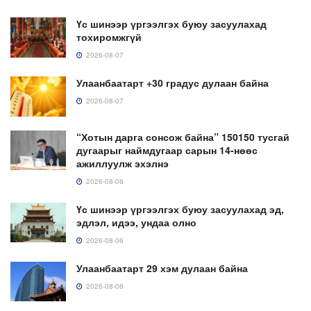
Үс шинээр үргээлгэх буюу засуулахад
тохиромжгүй
2026-08-07
Улаанбаатарт +30 градус дулаан байна
2026-08-07
“Хотын дарга сонсож байна” 150150 тусгай
дугаарыг наймдугаар сарын 14-нөөс
ажиллуулж эхэлнэ
2026-08-06
Үс шинээр үргээлгэх буюу засуулахад эд,
эдлэл, идээ, ундаа олно
2026-08-06
Улаанбаатарт 29 хэм дулаан байна
2026-08-06