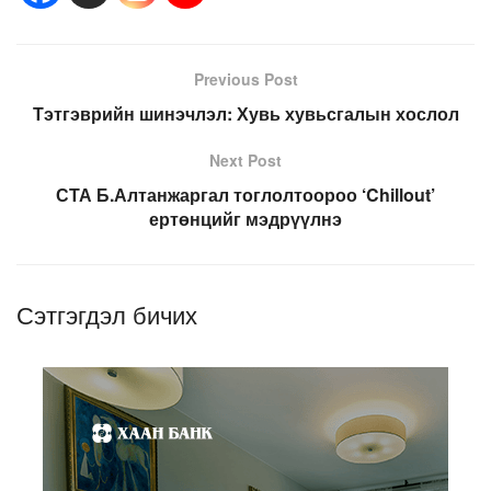
Previous Post
Тэтгэврийн шинэчлэл: Хувь хувьсгалын хослол
Next Post
СТА Б.Алтанжаргал тоглолтоороо ‘Chillout’
ертөнцийг мэдрүүлнэ
Сэтгэгдэл бичих