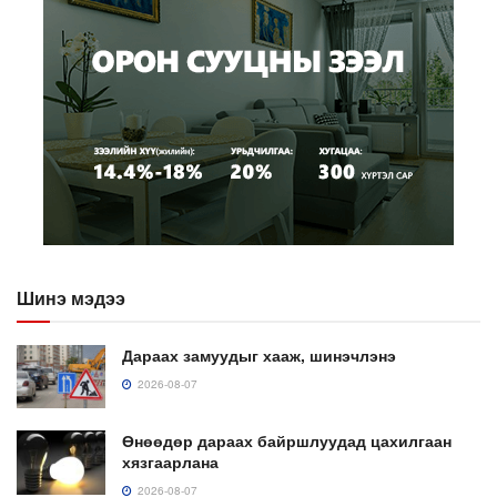
Шинэ мэдээ
Дараах замуудыг хааж, шинэчлэнэ
2026-08-07
Өнөөдөр дараах байршлуудад цахилгаан
хязгаарлана
2026-08-07