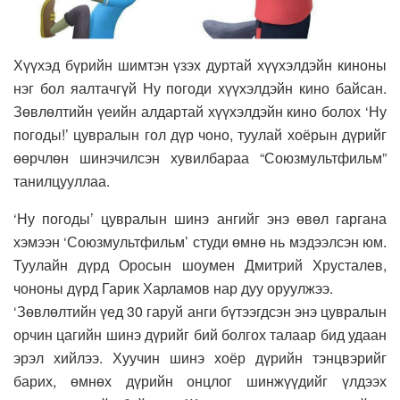
Хүүхэд бүрийн шимтэн үзэх дуртай хүүхэлдэйн киноны
нэг бол яалтачгүй Ну погоди хүүхэлдэйн кино байсан.
Зөвлөлтийн үеийн алдартай хүүхэлдэйн кино болох ‘Ну
погоды!’ цувралын гол дүр чоно, туулай хоёрын дүрийг
өөрчлөн шинэчилсэн хувилбараа “Союзмультфильм”
танилцууллаа.
‘Ну погоды’ цувралын шинэ ангийг энэ өвөл гаргана
хэмээн ‘Союзмультфильм’ студи өмнө нь мэдээлсэн юм.
Туулайн дүрд Оросын шоумен Дмитрий Хрусталев,
чононы дүрд Гарик Харламов нар дуу оруулжээ.
‘Зөвлөлтийн үед 30 гаруй анги бүтээгдсэн энэ цувралын
орчин цагийн шинэ дүрийг бий болгох талаар бид удаан
эрэл хийлээ. Хуучин шинэ хоёр дүрийн тэнцвэрийг
барих, өмнөх дүрийн онцлог шинжүүдийг үлдээх