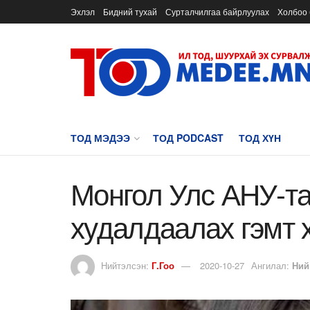
Эхлэл
Бидний тухай
Сурталчилгаа байрлуулах
Холбоо 
ТОД МЭДЭЭ
ТОД PODCAST
ТОД ХҮН
Монгол Улс АНУ-та
худалдаалах гэмт 
Нийтэлсэн:
Г.Гоо
2020-10-27
Ангилал:
Ний