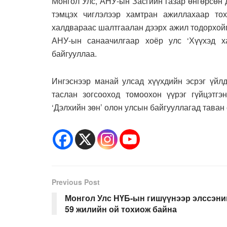
Монгол Улс, АНУ-ын Засгийн газар өнгөрсөн д
тэмцэх чиглэлээр хамтран ажиллахаар то
халдвараас шалтгаалан дээрх ажил тодорхой
АНУ-ын санаачилгаар хоёр улс ‘Хүүхэд х
байгууллаа.
Ингэснээр манай улсад хүүхдийн эсрэг үйлд
таслан зогсооход томоохон үүрэг гүйцэтгэ
‘Дэлхийн зөн’ олон улсын байгууллагад таван
Previous Post
Монгол Улс НҮБ-ын гишүүнээр элссэни
59 жилийн ой тохиож байна