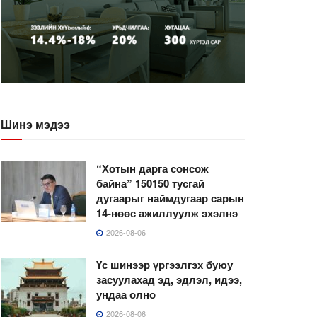
Шинэ мэдээ
“Хотын дарга сонсож
байна” 150150 тусгай
дугаарыг наймдугаар сарын
14-нөөс ажиллуулж эхэлнэ
2026-08-06
Үс шинээр үргээлгэх буюу
засуулахад эд, эдлэл, идээ,
ундаа олно
2026-08-06