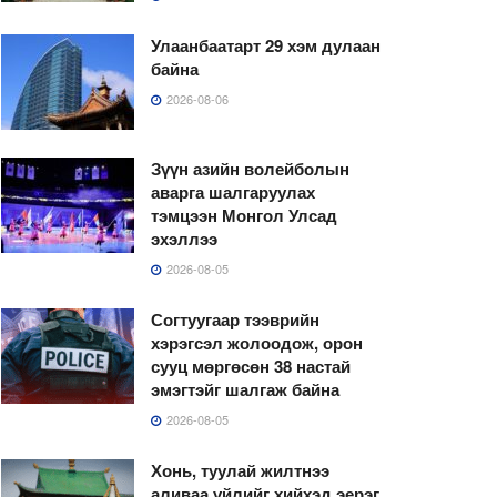
Улаанбаатарт 29 хэм дулаан
байна
2026-08-06
Зүүн азийн волейболын
аварга шалгаруулах
тэмцээн Монгол Улсад
эхэллээ
2026-08-05
Согтуугаар тээврийн
хэрэгсэл жолоодож, орон
сууц мөргөсөн 38 настай
эмэгтэйг шалгаж байна
2026-08-05
Хонь, туулай жилтнээ
аливаа үйлийг хийхэд эерэг