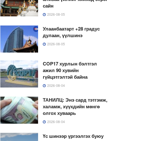
сайн
2026-08-05
Улаанбаатарт +28 градус
дулаан, үүлшинэ
2026-08-05
COP17 хурлын бэлтгэл
ажил 90 хувийн
гүйцэтгэлтэй байна
2026-08-04
ТАНИЛЦ: Энэ сард тэтгэмж,
халамж, хүүхдийн мөнгө
олгох хуваарь
2026-08-04
Үс шинээр үргээлгэх буюу