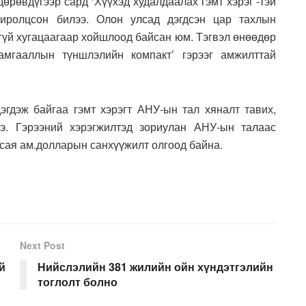
өрөвдүгээр сард ‘Хүүхэд худалдаалах гэмт хэрэг’-тэй
хиролцсон билээ. Олон улсад дэгдсэн цар тахлын
гүй хугацаагаар хойшлоод байсан юм. Тэгвэл өнөөдөр
амгааллын түншлэлийн компакт’ гэрээг амжилттай
эгдэж байгаа гэмт хэрэгт АНУ-ын тал хяналт тавих,
нэ. Гэрээний хэрэгжилтэд зориулан АНУ-ын талаас
 сая ам.долларын санхүүжилт олгоод байна.
Next Post
й
Нийслэлийн 381 жилийн ойн хүндэтгэлийн
тоглолт болно