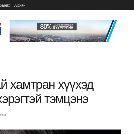
барих
Зурхай
й хамтран хүүхэд
хэрэгтэй тэмцэнэ
гэм