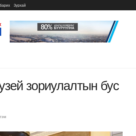
барих
Зурхай
узей зориулалтын бус
гэм