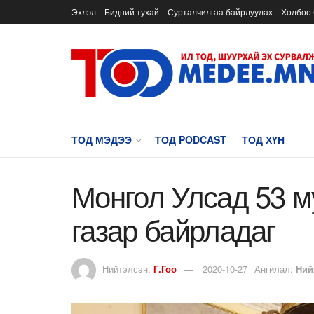
Эхлэл
Бидний тухай
Сурталчилгаа байрлуулах
Холбоо 
ТОД МЭДЭЭ
ТОД PODCAST
ТОД ХҮН
Монгол Улсад 53 м
газар байрладаг
Нийтэлсэн:
Г.Гоо
2020-10-27
Ангилал:
Ний