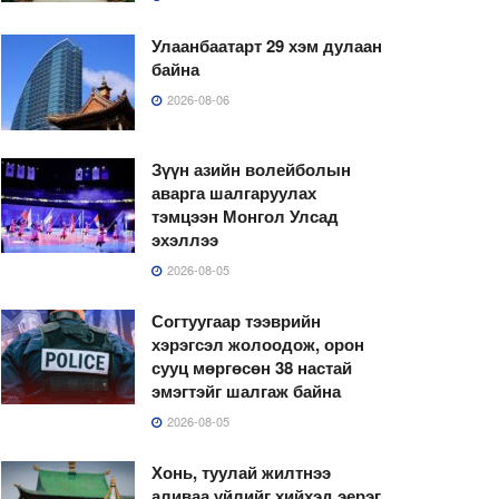
Улаанбаатарт 29 хэм дулаан
байна
2026-08-06
Зүүн азийн волейболын
аварга шалгаруулах
тэмцээн Монгол Улсад
эхэллээ
2026-08-05
Согтуугаар тээврийн
хэрэгсэл жолоодож, орон
сууц мөргөсөн 38 настай
эмэгтэйг шалгаж байна
2026-08-05
Хонь, туулай жилтнээ
аливаа үйлийг хийхэд эерэг