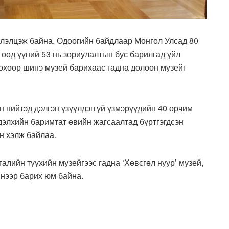
элэлцэж байна. Одоогийн байдлаар Монгол Улсад 80
өөд үүний 53 нь зориулалтын бус барилгад үйл
өхөөр шинэ музей барихаас гадна долоон музейг
 нийтэд дэлгэн үзүүлдэггүй үзмэрүүдийн 40 орчим
дэлхийн баримтат өвийн жагсаалтад бүртгэгдсэн
н хэлж байлаа.
алийн түүхийн музейгээс гадна ‘Хөвсгөл нуур’ музей,
инээр барих юм байна
.