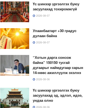
Үс шинээр үргээлгэх буюу
засуулахад тохиромжгүй
2026-08-07
Улаанбаатарт +30 градус
дулаан байна
2026-08-07
“Хотын дарга сонсож
байна” 150150 тусгай
дугаарыг наймдугаар сарын
14-нөөс ажиллуулж эхэлнэ
2026-08-06
Үс шинээр үргээлгэх буюу
засуулахад эд, эдлэл, идээ,
ундаа олно
2026-08-06