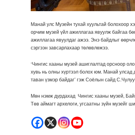
Манай улс Музейн тухай хуультай болохоор х
орчим музей үйл ажиллагаа явуулж байгаа бөг
ажиллагаа явуулдаг ажээ. Энэ байдлыг өөрчл
сэргээн завсарлахаар төлөвлөжээ.
‘Чингис хааны музей ашиглалтад орсноор олон
хувь нь олны хүртээл болох юм. Манай улсад 
таван үзмэр байдаг’ гэж Соёлын сайд С.Чулуу
Мөн нэмж дурдахад
Чингис хааны музей, Байг
Төв аймагт архелоги, угсаатны зүйн музейг ш