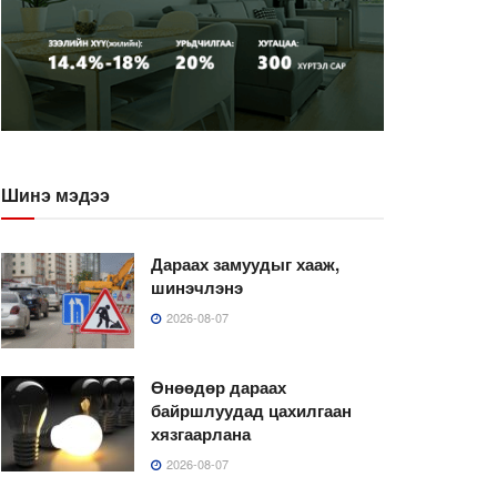
Шинэ мэдээ
Дараах замуудыг хааж,
шинэчлэнэ
2026-08-07
Өнөөдөр дараах
байршлуудад цахилгаан
хязгаарлана
2026-08-07