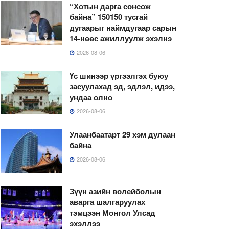
“Хотын дарга сонсож
байна” 150150 тусгай
дугаарыг наймдугаар сарын
14-нөөс ажиллуулж эхэлнэ
2026-08-06
Үс шинээр үргээлгэх буюу
засуулахад эд, эдлэл, идээ,
ундаа олно
2026-08-06
Улаанбаатарт 29 хэм дулаан
байна
2026-08-06
Зүүн азийн волейболын
аварга шалгаруулах
тэмцээн Монгол Улсад
эхэллээ