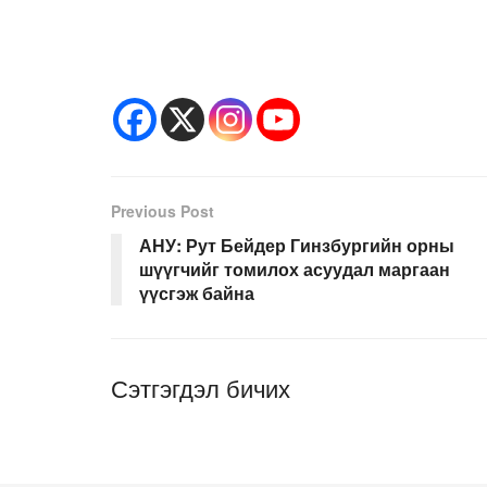
Previous Post
АНУ: Рут Бейдер Гинзбургийн орны
шүүгчийг томилох асуудал маргаан
үүсгэж байна
Сэтгэгдэл бичих