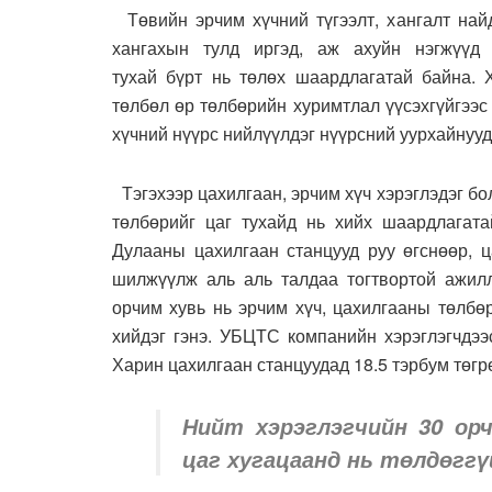
Төвийн эрчим хүчний түгээлт, хангалт найд
хангахын тулд иргэд, аж ахуйн нэгжүүд 
тухай бүрт нь төлөх шаардлагатай байна. 
төлбөл өр төлбөрийн хуримтлал үүсэхгүйгээ
хүчний нүүрс нийлүүлдэг нүүрсний уурхайнуу
Тэгэхээр цахилгаан, эрчим хүч хэрэглэдэг бол
төлбөрийг цаг тухайд нь хийх шаардлагат
Дулааны цахилгаан станцууд руу өгснөөр, ц
шилжүүлж аль аль талдаа тогтвортой ажилл
орчим хувь нь эрчим хүч, цахилгааны төлбө
хийдэг гэнэ. УБЦТС компанийн хэрэглэгчдээ
Харин цахилгаан станцуудад 18.5 тэрбум төгрө
Нийт хэрэглэгчийн 30 ор
цаг хугацаанд нь төлдөггү