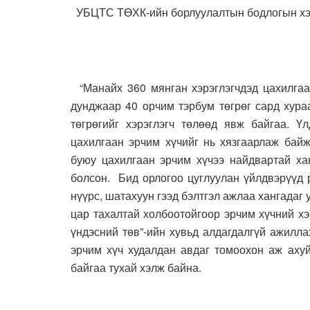
УБЦТС ТӨХК-ийн борлуулалтын бодлогын хэл
“Манайх 360 мянган хэрэглэгчдэд цахилгаа
дунджаар 40 орчим тэрбум төгрөг сард хура
төгрөгийг хэрэглэгч төлөөд явж байгаа. Ү
цахилгаан эрчим хүчийг нь хязгаарлаж байж
буюу цахилгаан эрчим хүчээ найдвартай хан
болсон. Бид орлогоо цуглуулан үйлдвэрүүд 
нүүрс, шатахуун гээд бэлтгэл ажлаа хангадаг
цар тахалтай холбоотойгоор эрчим хүчний хэ
үндэсний төв”-ийн хувьд алдагдалгүй ажилл
эрчим хүч худалдан авдаг томоохон аж ахуй
байгаа тухай хэлж байна.