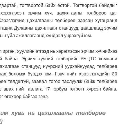
вартай, тогтвортой байх ёстой. Тогтвортой байдлыг
хэрэглэсэн эрчим хүч, цахилгааны төлбөрөө цаг
Хэрэглэгчид цахилгааны төлбөрөө заасан хугацаанд
с гадна Дулааны цахилгаан станцууд, цаашлаад эрчим
дын үйл ажиллагаанд хүндрэл учрахгүй юм.
 иргэн, хуулийн этгээд нь хэрэглэсэн эрчим хүчнийхээ
ай байна. Эрчим хүчний төлбөрийг УБЦТС компани
ахилгаан станцууд нүүрсний уурхайнуудад төлбөрөө
ах боломж бүрдэх юм. Гэвч нийт хэрэглэгчдийн 30
рөө төлдөггүй, заавал тогоо таслуулж байж төлбөрөө
с авах нийт авлага 17 тэрбум төгрөгт хүрсэн байна.
г өгөхөөр байгаа гэнэ.
чим хувь нь цахилгааны төлбөрөө
й