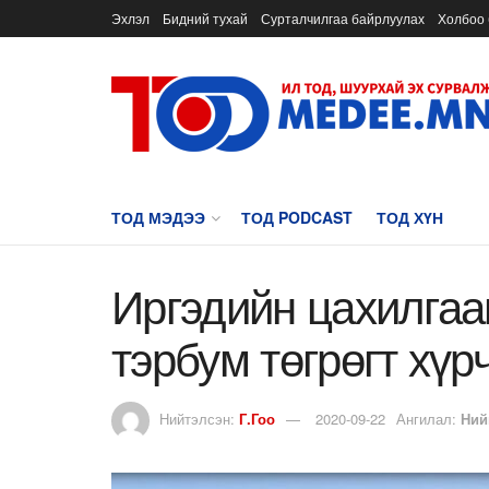
Эхлэл
Бидний тухай
Сурталчилгаа байрлуулах
Холбоо 
ТОД МЭДЭЭ
ТОД PODCAST
ТОД ХҮН
Иргэдийн цахилгаа
тэрбум төгрөгт хүр
Нийтэлсэн:
Г.Гоо
2020-09-22
Ангилал:
Ний