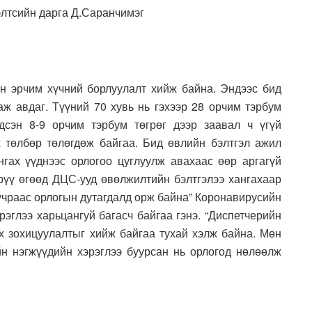
тсийн дарга Д.Саранчимэг
н эрчим хүчний борлуулалт хийж байна. Эндээс бид
аж авдаг. Түүний 70 хувь нь гэхээр 28 орчим тэрбум
лдсэн 8-9 орчим тэрбум төгрөг дээр заавал ч үгүй
 төлбөр төлөгдөж байгаа. Бид өвлийн бэлтгэл ажил
гах үүднээс орлогоо цуглуулж авахаас өөр аргагүй
рүү өгөөд ДЦС-ууд өвөлжилтийн бэлтгэлээ хангахаар
 учраас орлогын дутагдалд орж байна” Коронавирусийн
рэглээ харьцангуй багасч байгаа гэнэ. “Диспетчерийн
ах зохицуулалтыг хийж байгаа тухай хэлж байна. Мөн
н нэгжүүдийн хэрэглээ буурсан нь орлогод нөлөөлж