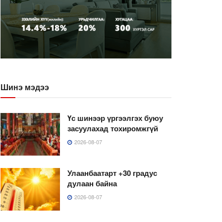
Шинэ мэдээ
Үс шинээр үргээлгэх буюу
засуулахад тохиромжгүй
2026-08-07
Улаанбаатарт +30 градус
дулаан байна
2026-08-07