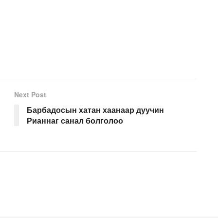
Next Post
Барбадосын хатан хаанаар дуучин
Рианнаг санал болголоо