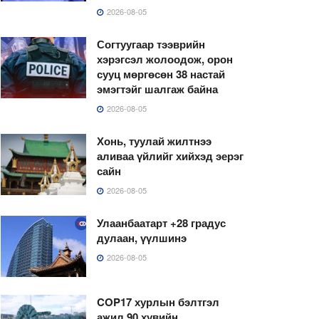
2026-08-05
Согтуугаар тээврийн
хэрэгсэл жолоодож, орон
сууц мөргөсөн 38 настай
эмэгтэйг шалгаж байна
2026-08-05
Хонь, туулай жилтнээ
аливаа үйлийг хийхэд эерэг
сайн
2026-08-05
Улаанбаатарт +28 градус
дулаан, үүлшинэ
2026-08-05
COP17 хурлын бэлтгэл
ажил 90 хувийн