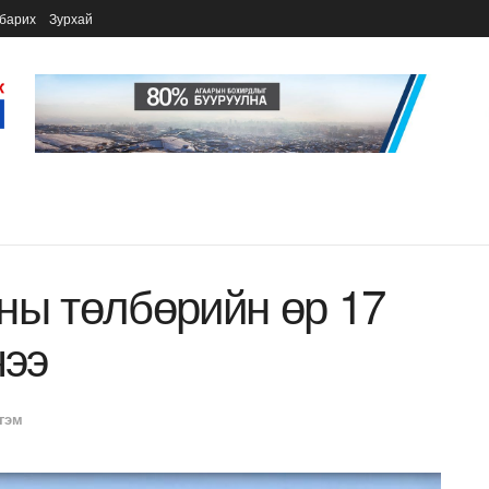
барих
Зурхай
ны төлбөрийн өр 17
чээ
гэм