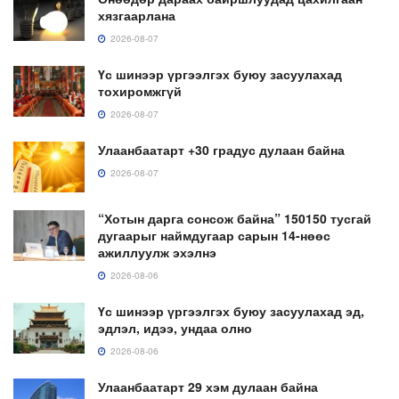
хязгаарлана
2026-08-07
Үс шинээр үргээлгэх буюу засуулахад
тохиромжгүй
2026-08-07
Улаанбаатарт +30 градус дулаан байна
2026-08-07
“Хотын дарга сонсож байна” 150150 тусгай
дугаарыг наймдугаар сарын 14-нөөс
ажиллуулж эхэлнэ
2026-08-06
Үс шинээр үргээлгэх буюу засуулахад эд,
эдлэл, идээ, ундаа олно
2026-08-06
Улаанбаатарт 29 хэм дулаан байна