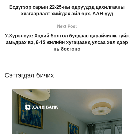
Есдүгээр сарын 22-25-ны өдрүүдэд цахилгааны
хязгаарлалт хийгдэх айл өрх, ААН-үүд
Next Post
У.Хүрэлсүх: Хэдий болтол бусдаас царайчилж, гуйж
амьдрах вэ, 8-12 жилийн хугацаанд улсаа хөл дээр
нь босгоно
Сэтгэгдэл бичих