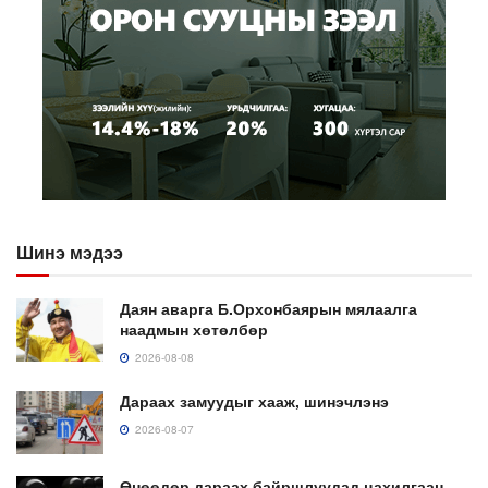
Шинэ мэдээ
Даян аварга Б.Орхонбаярын мялаалга
наадмын хөтөлбөр
2026-08-08
Дараах замуудыг хааж, шинэчлэнэ
2026-08-07
Өнөөдөр дараах байршлуудад цахилгаан