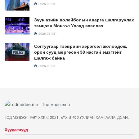
2026-08-06
Зүүн азийн волейболын аварга шалгаруулах
тэмцээн Монгол Улсад эхэллээ
2026-08-05
Согтуугаар тээврийн хэрэгсэл жолоодож,
орон сууц мөргөсөн 38 настай эмэгтэйг
шалгаж байна
2026-08-05
ТОД МЭДЭЭ ГРӨҮ ХХК © 2021. БҮХ ЭРХ ХУУЛИАР ХАМГААЛАГДСАН.
Хуудаснууд