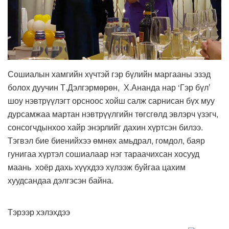
Сошиалын хамгийн хүчтэй гэр бүлийн маргааны эзэд
болох дуучин Т.Дэлгэрмөрөн, Х.Ананда нар ‘Гэр бүл’
шоу нэвтрүүлэгт орсноос хойш салж сарнисан бүх муу
дурсамжаа мартан нэвтрүүлгийн төгсгөлд эвлэрч үзэгч,
сонсогчдынхоо хайр энэрлийг дахин хүртсэн билээ.
Тэгвэл бие биенийхээ өмнөх амьдрал, гомдол, баяр
гунигаа хүртэл сошиалаар нэг тараачихсан хосууд
маань хоёр дахь хүүхдээ хүлээж буйгаа цахим
хуудсандаа дэлгэсэн байна.
Тэрээр хэлэхдээ