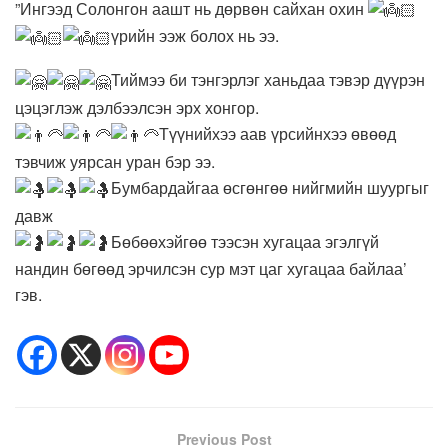
”Ингээд Солонгон аашт нь дөрвөн сайхан охин
үрийн ээж болох нь ээ.
Тиймээ би тэнгэрлэг ханьдаа тэвэр дүүрэн
цэцэглэж дэлбээлсэн эрх хонгор.
Түүнийхээ аав үрсийнхээ өвөөд
тэвчиж уярсан уран бэр ээ.
Бумбардайгаа өсгөнгөө нийгмийн шуургыг
давж
Бөбөөхэйгөө тээсэн хугацаа эгэлгүй
нандин бөгөөд эрчилсэн сур мэт цаг хугацаа байлаа’
гэв.
Previous Post