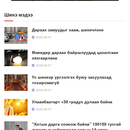
Шинэ мэдээ
Дараах замуудыг хааж, шинэчлэнэ
2026-08-07
Өнөөдөр дараах байршлуудад цахилгаан
хязгаарлана
2026-08-07
Үс шинээр үргээлгэх буюу засуулахад
тохиромжгүй
2026-08-07
Улаанбаатарт +30 градус дулаан байна
2026-08-07
“Хотын дарга сонсож байна” 150150 тусгай
дугаарыг наймдугаар сарын 14-нөөс