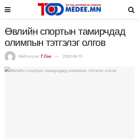
Өвлийн спортын тамирчдад
олимпын тэтгэлэг олгов
Нийтэлсэн:
Г.Гоо
2020-09-15