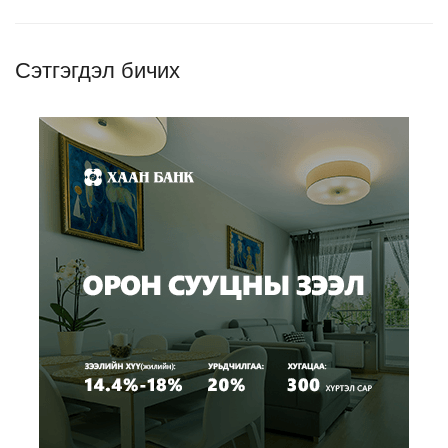
Сэтгэгдэл бичих