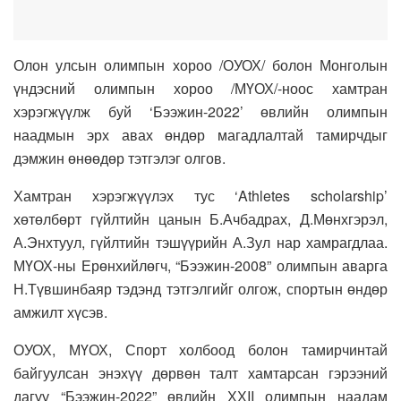
Олон улсын олимпын хороо /ОУОХ/ болон Монголын
үндэсний олимпын хороо /МҮОХ/-ноос хамтран
хэрэгжүүлж буй ‘Бээжин-2022’ өвлийн олимпын
наадмын эрх авах өндөр магадлалтай тамирчдыг
дэмжин өнөөдөр тэтгэлэг олгов.
Хамтран хэрэгжүүлэх тус ‘Athletes scholarship’
хөтөлбөрт гүйлтийн цанын Б.Ачбадрах, Д.Мөнхгэрэл,
А.Энхтуул, гүйлтийн тэшүүрийн А.Зул нар хамрагдлаа.
МҮОХ-ны Ерөнхийлөгч, “Бээжин-2008” олимпын аварга
Н.Түвшинбаяр тэдэнд тэтгэлгийг олгож, спортын өндөр
амжилт хүсэв.
ОУОХ, МҮОХ, Спорт холбоод болон тамирчинтай
байгуулсан энэхүү дөрвөн талт хамтарсан гэрээний
дагуу “Бээжин-2022” өвлийн ХХII олимпын наадам