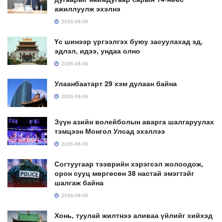
ажиллуулж эхэлнэ
2026-08-06
Үс шинээр үргээлгэх буюу засуулахад эд,
эдлэл, идээ, ундаа олно
2026-08-06
Улаанбаатарт 29 хэм дулаан байна
2026-08-06
Зүүн азийн волейболын аварга шалгаруулах
тэмцээн Монгол Улсад эхэллээ
2026-08-05
Согтуугаар тээврийн хэрэгсэл жолоодож,
орон сууц мөргөсөн 38 настай эмэгтэйг
шалгаж байна
2026-08-05
Хонь, туулай жилтнээ аливаа үйлийг хийхэд