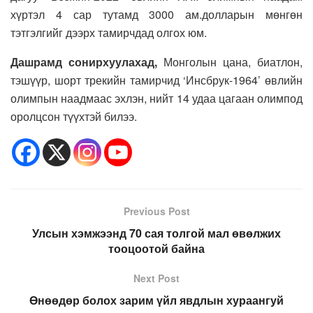
хүртэл 4 сар тутамд 3000 ам.долларын мөнгөн
тэтгэлгийг дээрх тамирчдад олгох юм.
Дашрамд сонирхуулахад,
Монголын цана, биатлон,
тэшүүр, шорт трекийн тамирчид ‘Инсбрук-1964’ өвлийн
олимпын наадмаас эхлэн, нийт 14 удаа цагаан олимпод
оролцсон түүхтэй билээ.
Previous Post
Улсын хэмжээнд 70 сая толгой мал өвөлжих
тооцоотой байна
Next Post
Өнөөдөр болох зарим үйл явдлын хураангуй