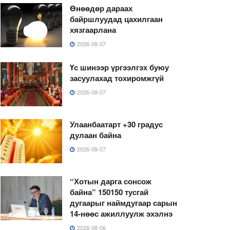
Өнөөдөр дараах
байршлуудад цахилгаан
хязгаарлана
2026-08-07
Үс шинээр үргээлгэх буюу
засуулахад тохиромжгүй
2026-08-07
Улаанбаатарт +30 градус
дулаан байна
2026-08-07
“Хотын дарга сонсож
байна” 150150 тусгай
дугаарыг наймдугаар сарын
14-нөөс ажиллуулж эхэлнэ
2026-08-06