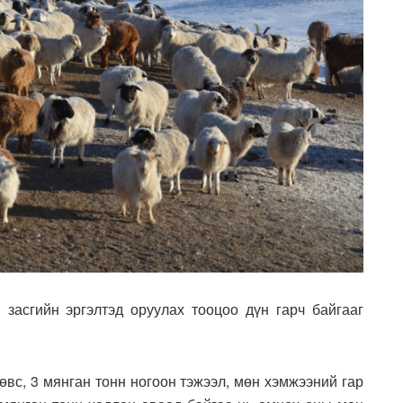
засгийн эргэлтэд оруулах тооцоо дүн гарч байгааг
вс, 3 мянган тонн ногоон тэжээл, мөн хэмжээний гар