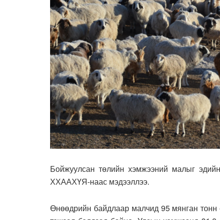
Бойжуулсан төлийн хэмжээний малыг эдийн 
ХХААХҮЯ-наас мэдээллээ.
Өнөөдрийн байдлаар малчид 95 мянган тонн ө