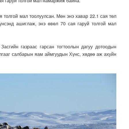
я гаруй толгой мал намаржиж байна.
я толгой мал тоолуулсан. Мөн энэ хавар 22.1 сая төл
үнсэнд ашиглаж, энэ өвөл 70 сая гаруй толгой мал
Засгийн газраас гарсан тогтоолын дагуу дотоодын
алгааг салбарын яам аймгуудын Хүнс, хөдөө аж ахуйн