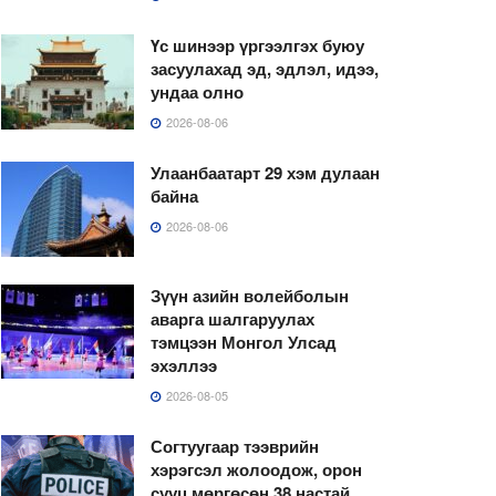
Үс шинээр үргээлгэх буюу
засуулахад эд, эдлэл, идээ,
ундаа олно
2026-08-06
Улаанбаатарт 29 хэм дулаан
байна
2026-08-06
Зүүн азийн волейболын
аварга шалгаруулах
тэмцээн Монгол Улсад
эхэллээ
2026-08-05
Согтуугаар тээврийн
хэрэгсэл жолоодож, орон
сууц мөргөсөн 38 настай