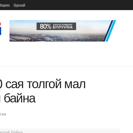
барих
Зурхай
 сая толгой мал
 байна
гэм