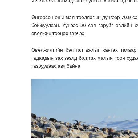
ХХААХҮЯ-ны мэдээгээр улсын хэмжээнд 90 са
Өнгөрсөн оны мал тооллогын дүнгээр 70.9 са
бойжуулсан. Үүнээс 20 сая гаруйг өвлийн х
өвөлжих тооцоо гарчээ.
Өвөлжилтийн бэлтгэл ажлыг хангах талаар 
гадаадын зах зээлд бэлтгэх малын тоон суд
газруудаас авч байна.