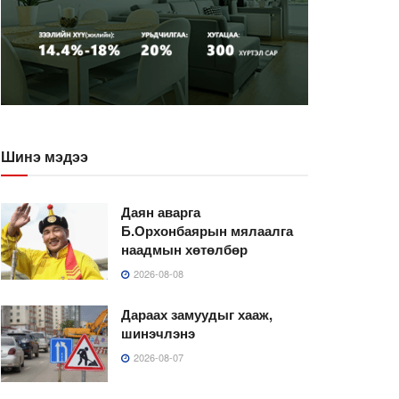
Шинэ мэдээ
Даян аварга
Б.Орхонбаярын мялаалга
наадмын хөтөлбөр
2026-08-08
Дараах замуудыг хааж,
шинэчлэнэ
2026-08-07