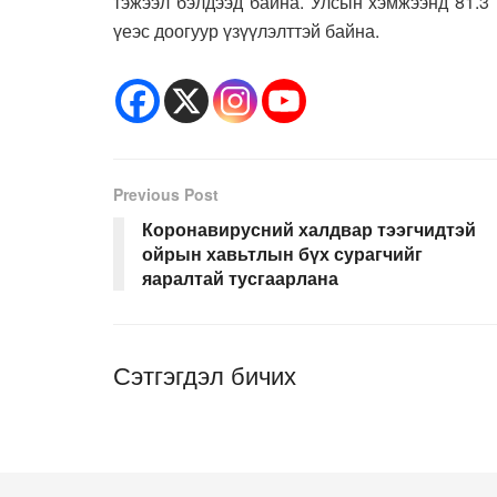
тэжээл бэлдээд байна. Улсын хэмжээнд 81.3
үеэс доогуур үзүүлэлттэй байна.
Previous Post
Коронавирусний халдвар тээгчидтэй
ойрын хавьтлын бүх сурагчийг
яаралтай тусгаарлана
Сэтгэгдэл бичих