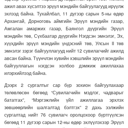
ажил авах хүсэлтээ эрүүл мэндийн байгуулагууд ирүүлж
эхлээд байна. Тухайлбал, 11 дүгээр сарын 5-ны өдөр
Архангай, Дорноговь аймгийн Эрүүл мэндийн газар,
Амгалан амаржих газар, Баянгол дүүргийн Эрүүл
мэндийн төв, Сүхбаатар дүүргийн Нэгдсэн эмнэлэг, Эх,
хүүхдийн эрүүл мэндийн үндэсний төв, Улсын II төв
эмнэлэг зэрэг байгууллагууд нийт 12 сувилагчийг ажилд
авсан байна. Түүнчлэн хувийн хэвшлийн эрүүл мэндийн
байгууллагын нэгдсэн холбоо дэмжиж ажиллахаа
илэрхийлээд байна.
Дээрх 2 сургалтыг сар бүр зохион байгуулахаар
төлөвлөсөн бөгөөд “Сувилагчийн мэдлэг, чадварыг
бататгах”, “Мэргэжлийн үйл ажиллагаа эрхлэх
зөвшөөрлийн шалгалтад бэлтгэх” 2 дахь ээлжийн
сургалтад нийт 76 сувилагч оролцохоор бүртгүүлсэн
бөгөөд 11 дүгээр сарын 12-ны өдөр эхлүүлэхээр Эрүүл