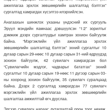
ажиллагаа эрхлэх зөвшөөрлийн шалгалтад бэлтгэх”
сургалтад хамрагдах хүсэлтээ илэрхийлсэн.
Анагаахын шинжлэх ухааны үндэсний их сургууль
Эрүүл мэндийн яамнаас дэвшүүлсэн “1:2” зорилтыг
дэмжиж дээрх сургалтуудыг хамтран зохион байгуулж
байна. “Мэргэжлийн үйл ажиллагаа эрхлэх
зөвшөөрлийн шалгалтад бэлтгэх” эхний сургалтыг 10
дугаар сарын 29-нөөс 10 дугаар сарын 31-ний өдрүүдэд
зохион байгуулж, 42 сувилагч хамрагдсан бол
“Сувилагчийн мэдлэг, чадварыг бататгах” эхний
сургалтыг 10 дугаар сарын 19-нөөс 11 дүгээр сарын 03-
ны хооронд зохион байгуулж, 35 сувилагч суралцаад
байна. Дээрх 2 сургалтад хамрагдсан 77 сувилагч
мэргэжлийн үйл ажиллагаа эрхлэх зөвшөөрлийн
шалгалтаа амжилттай өгч дууслаа.
Эдгээр сувилагч нараас дутагдалтай орон тоог нөхөж,