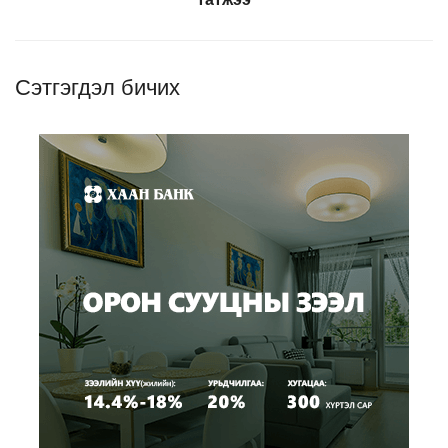
Сэтгэгдэл бичих