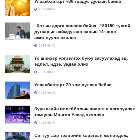
Улаанбаатарт +30 градус дулаан байна
2026-08-07
“Хотын дарга сонсож байна” 150150 тусгай
дугаарыг наймдугаар сарын 14-нөөс
ажиллуулж эхэлнэ
2026-08-06
Үс шинээр үргээлгэх буюу засуулахад эд,
эдлэл, идээ, ундаа олно
2026-08-06
Улаанбаатарт 29 хэм дулаан байна
2026-08-06
Зүүн азийн волейболын аварга шалгаруулах
тэмцээн Монгол Улсад эхэллээ
2026-08-05
Согтуугаар тээврийн хэрэгсэл жолоодож,