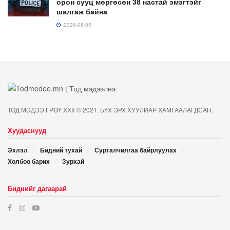
орон сууц мөргөсөн 38 настай эмэгтэйг
шалгаж байна
2026-08-05
ТОД МЭДЭЭ ГРӨҮ ХХК © 2021. БҮХ ЭРХ ХУУЛИАР ХАМГААЛАГДСАН.
Хуудаснууд
Эхлэл
Бидний тухай
Сурталчилгаа байрлуулах
Холбоо барих
Зурхай
Биднийг дагаарай