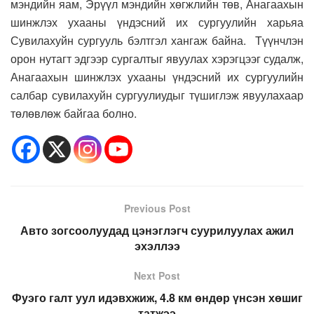
мэндийн яам, Эрүүл мэндийн хөгжлийн төв, Анагаахын
шинжлэх ухааны үндэсний их сургуулийн харьяа
Сувилахуйн сургууль бэлтгэл хангаж байна. Түүнчлэн
орон нутагт эдгээр сургалтыг явуулах хэрэгцээг судалж,
Анагаахын шинжлэх ухааны үндэсний их сургуулийн
салбар сувилахуйн сургуулиудыг түшиглэж явуулахаар
төлөвлөж байгаа болно.
Previous Post
Авто зогсоолуудад цэнэглэгч суурилуулах ажил
эхэллээ
Next Post
Фуэго галт уул идэвхжиж, 4.8 км өндөр үнсэн хөшиг
татжээ