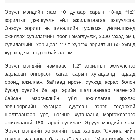
Эрүүл мэндийн яам 10 дугаар сарын 13-нд “1:2”
зорилтыг дэвшүүлж үйл ажиллагаагаа эхлүүлсэн.
Энэхүү зорилт нь эмнэлгийн тусламж, үйлчилгээнд
ажиллах сувилагчийн тоог нэмэгдүүлж, 2020 гэхэд эмч,
сувилагчийн харьцааг 1:2-т хүргэх зорилтын 50 хувьд
хүрэхэд чиглэгдэж байгаа юм.
Эрүүл мэндийн яамнаас “1:2” зорилтыг эхлүүлснээ
зарласан өнгөрсөн хагас сарын хугацаанд гадаад
оронд ажиллаж байгаад ирсэн, хүүхэд асрах болон
бусад хувийн ба ар гэрийн шалтгаанаар чөлөөтэй
байсан, мэргэжлийн үйл ажиллагаа эрхлэх
зөвшөөрлийн хугацаа дууссан зэрэг тодорхой
шалтгаанаар урт, богино хугацаанд мэргэжлээрээ
ажиллаагүй 150 гаруй сувилагч Эрүүл мэндийн яам,
Эрүүл мэндийн хөгжлийн төвд хандаж “Сувилагчийн
мэдлэг, чадварыг бататгах” сургалт, “Мэргэжлийн үйл