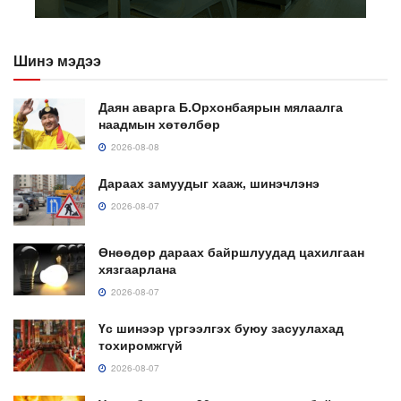
Шинэ мэдээ
Даян аварга Б.Орхонбаярын мялаалга
наадмын хөтөлбөр
2026-08-08
Дараах замуудыг хааж, шинэчлэнэ
2026-08-07
Өнөөдөр дараах байршлуудад цахилгаан
хязгаарлана
2026-08-07
Үс шинээр үргээлгэх буюу засуулахад
тохиромжгүй
2026-08-07