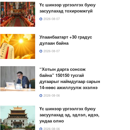
Үс шинээр үргээлгэх буюу
засуулахад тохиромжгүй
2026-08-07
Улаанбаатарт +30 градус
дулаан байна
2026-08-07
“Хотын дарга сонсож
байна” 150150 тусгай
дугаарыг наймдугаар сарын
14-нөөс ажиллуулж эхэлнэ
2026-08-06
Үс шинээр үргээлгэх буюу
засуулахад эд, эдлэл, идээ,
ундаа олно
2026-08-06