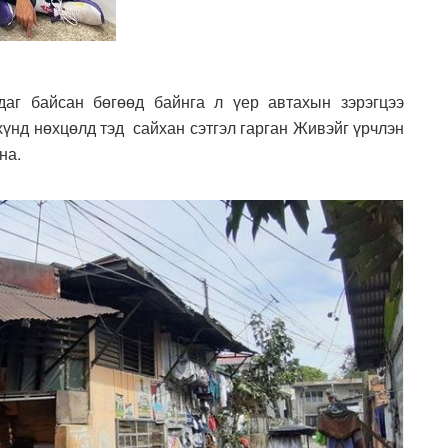
даг байсан бөгөөд байнга л үер автахын зэрэгцээ
 хүнд нөхцөлд тэд сайхан сэтгэл гарган Живэйг үрчлэн
на.