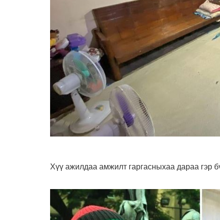
Хүү ажилдаа амжилт гаргасныхаа дараа гэр б