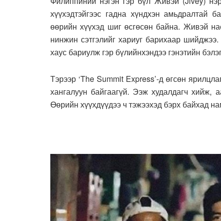
Филиппиний нэгэн гэр бүл Живэй (Jivey) нэ
хүүхэдтэйгээс гадна хүндхэн амьдралтай ба
өөрийн хүүхэд шиг өсгөсөн байна. Живэй н
нинжин сэтгэлийг хариуг барихаар шийджээ. 
хаус бариулж гэр бүлийнхэндээ гэнэтийн бэлэ
Тэрээр ‘The Summit Express’-д өгсөн ярилцл
хангалуун байгаагүй. Ээж худалдагч хийж, 
Өөрийн хүүхдүүдээ ч тэжээхэд бэрх байхад нам