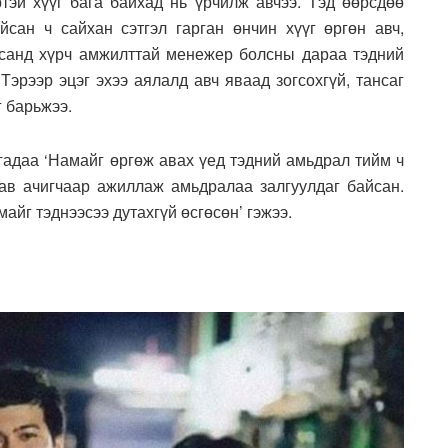
ртэй хүүг бага байхад нь үрчилж авчээ. Тэд өөрсдөө
йсан ч сайхан сэтгэл гарган өнчин хүүг өргөн авч,
асанд хүрч амжилттай менежер болсны дараа тэдний
Тэрээр эцэг эхээ аялалд авч яваад зогсохгүй, тансаг
г барьжээ.
агадаа ‘Намайг өргөж авах үед тэдний амьдрал тийм ч
аав ачигчаар ажиллаж амьдралаа залгуулдаг байсан.
айг тэднээсээ дутахгүй өсгөсөн’ гэжээ.