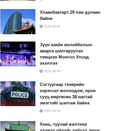
Улаанбаатарт 29 хэм дулаан
байна
2026-08-06
Зүүн азийн волейболын
аварга шалгаруулах
тэмцээн Монгол Улсад
эхэллээ
2026-08-05
Согтуугаар тээврийн
хэрэгсэл жолоодож, орон
сууц мөргөсөн 38 настай
эмэгтэйг шалгаж байна
2026-08-05
Хонь, туулай жилтнээ
аливаа үйлийг хийхэд эерэг