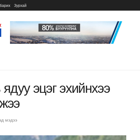
барих
Зурхай
 ядуу эцэг эхийнхээ
лжээ
ад мэдээ