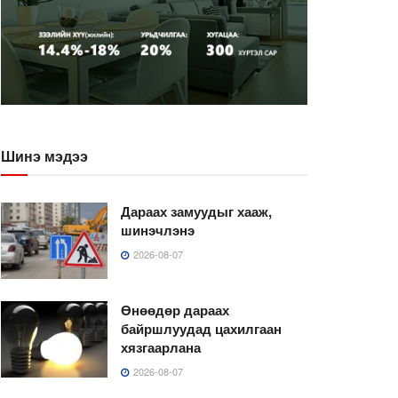
Шинэ мэдээ
Дараах замуудыг хааж,
шинэчлэнэ
2026-08-07
Өнөөдөр дараах
байршлуудад цахилгаан
хязгаарлана
2026-08-07