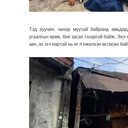
Тэд хуучин, чанар муутай байранд амьдар
угаалгын өрөө, бие засах газаргүй байж. Энэ
авч, ах эгч нартай нь яг л ижилхэн өсгөсөн бай