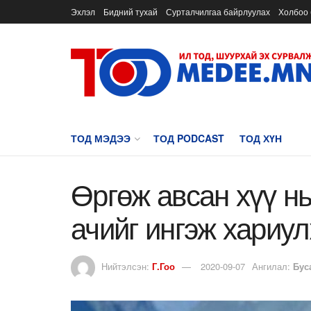
Эхлэл
Бидний тухай
Сурталчилгаа байрлуулах
Холбоо 
ТОД МЭДЭЭ
ТОД PODCAST
ТОД ХҮН
Өргөж авсан хүү нь
ачийг ингэж хариу
Нийтэлсэн:
Г.Гоо
2020-09-07
Ангилал:
Бус