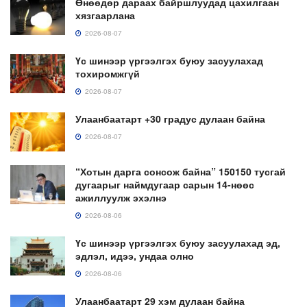
Өнөөдөр дараах байршлуудад цахилгаан
хязгаарлана
2026-08-07
Үс шинээр үргээлгэх буюу засуулахад
тохиромжгүй
2026-08-07
Улаанбаатарт +30 градус дулаан байна
2026-08-07
“Хотын дарга сонсож байна” 150150 тусгай
дугаарыг наймдугаар сарын 14-нөөс
ажиллуулж эхэлнэ
2026-08-06
Үс шинээр үргээлгэх буюу засуулахад эд,
эдлэл, идээ, ундаа олно
2026-08-06
Улаанбаатарт 29 хэм дулаан байна