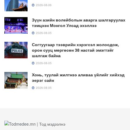
2026-08-06
Зүүн азийн волейболын аварга шалгаруулах
тэмцээн Монгол Улсад эхэллээ
2026-08-05
Согтуугаар тээврийн хэрэгсэл жолоодож,
орон сууц мөргөсөн 38 настай эмэгтэйг
шалгаж байна
2026-08-05
Хонь, туулай жилтнээ аливаа үйлийг хийхэд
эерэг сайн
2026-08-05