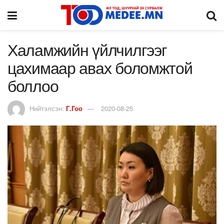
Халамжийн үйлчилгээг
цахимаар авах боломжтой
боллоо
Нийтэлсэн:
Г.Гоо
2020-08-25