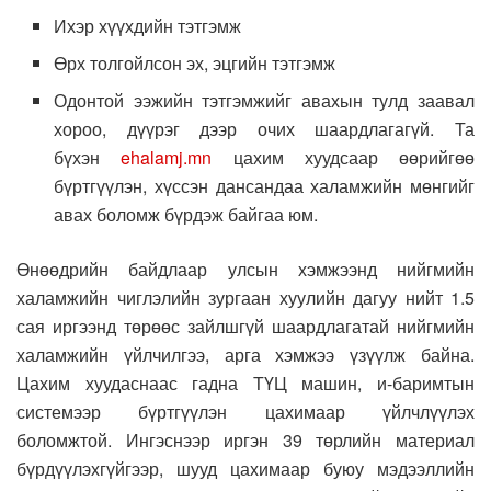
Ихэр хүүхдийн тэтгэмж
Өрх толгойлсон эх, эцгийн тэтгэмж
Одонтой ээжийн тэтгэмжийг авахын тулд заавал
хороо, дүүрэг дээр очих шаардлагагүй. Та
бүхэн
ehalamj.mn
цахим хуудсаар өөрийгөө
бүртгүүлэн, хүссэн дансандаа халамжийн мөнгийг
авах боломж бүрдэж байгаа юм.
Өнөөдрийн байдлаар улсын хэмжээнд нийгмийн
халамжийн чиглэлийн зургаан хуулийн дагуу нийт 1.5
сая иргээнд төрөөс зайлшгүй шаардлагатай нийгмийн
халамжийн үйлчилгээ, арга хэмжээ үзүүлж байна.
Цахим хуудаснаас гадна ТҮЦ машин, и-баримтын
системээр бүртгүүлэн цахимаар үйлчлүүлэх
боломжтой. Ингэснээр иргэн 39 төрлийн материал
бүрдүүлэхгүйгээр, шууд цахимаар буюу мэдээллийн