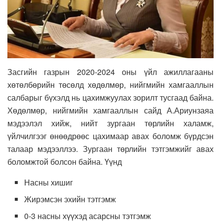
Засгийн газрын 2020-2024 оны үйл ажиллагааны
хөтөлбөрийн төсөлд хөдөлмөр, нийгмийн хамгааллын
салбарыг бүхэлд нь цахимжуулах зорилт тусгаад байна.
Хөдөлмөр, нийгмийн хамгааллын сайд А.Ариунзаяа
мэдээлэл хийж, нийт зургаан төрлийн халамж,
үйлчилгээг өнөөдрөөс цахимаар авах боломж бүрдсэн
талаар мэдээллээ. Зургаан төрлийн тэтгэмжийг авах
боломжтой болсон байна. Үүнд
Насны хишиг
Жирэмсэн эхийн тэтгэмж
0-3 насны хүүхэд асарсны тэтгэмж