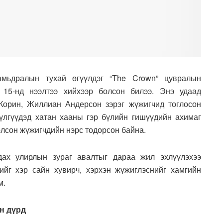
мьдралын тухай өгүүлдэг “The Crown” цувралын
 15-нд нээлтээ хийхээр болсон билээ. Энэ удаад
орин, Жиллиан Андерсон зэрэг жүжигчид тоглосон
үлгүүдэд хатан хааны гэр бүлийн гишүүдийн ахимаг
лсон жүжигчдийн нэрс тодорсон байна.
дах улирлын зураг авалтыг дараа жил эхлүүлэхээ
ийг хэр сайн хувирч, хэрхэн жүжиглэснийг хамгийн
м.
йн дүрд