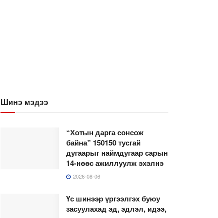
Шинэ мэдээ
“Хотын дарга сонсож
байна” 150150 тусгай
дугаарыг наймдугаар сарын
14-нөөс ажиллуулж эхэлнэ
2026-08-06
Үс шинээр үргээлгэх буюу
засуулахад эд, эдлэл, идээ,