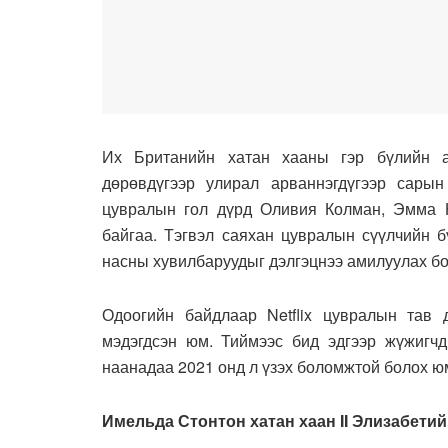
Их Британийн хатан хааны гэр бүлийн а
дөрөвдүгээр улирал арваннэгдүгээр сарын
цувралын гол дүрд Оливия Колман, Эмма К
байгаа. Тэгвэл саяхан цувралын сүүлчийн б
насны хувилбаруудыг дэлгэцнээ амилуулах бо
Одоогийн байдлаар Netflix цувралын тав 
мэдэгдсэн юм. Тиймээс бид эдгээр жүжигчд
наанадаа 2021 онд л үзэх боломжтой болох ю
Имельда Стонтон хатан хаан II Элизабети