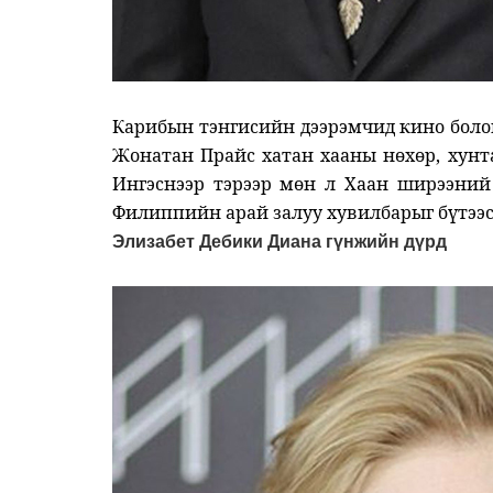
Карибын тэнгисийн дээрэмчид кино боло
Жонатан Прайс хатан хааны нөхөр, хунт
Ингэснээр тэрээр мөн л Хаан ширээний
Филиппийн арай залуу хувилбарыг бүтээсэ
Элизабет Дебики Диана гүнжийн дүрд