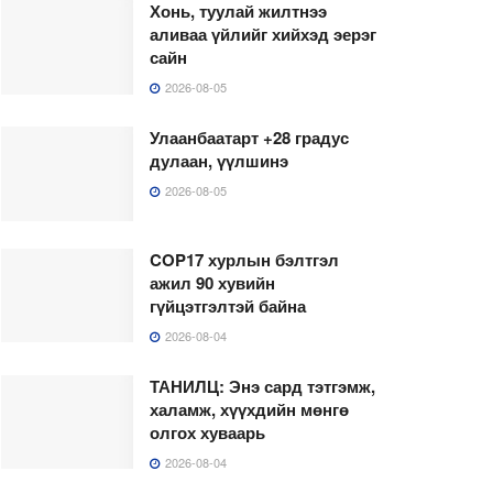
Хонь, туулай жилтнээ
аливаа үйлийг хийхэд эерэг
сайн
2026-08-05
Улаанбаатарт +28 градус
дулаан, үүлшинэ
2026-08-05
COP17 хурлын бэлтгэл
ажил 90 хувийн
гүйцэтгэлтэй байна
2026-08-04
ТАНИЛЦ: Энэ сард тэтгэмж,
халамж, хүүхдийн мөнгө
олгох хуваарь
2026-08-04