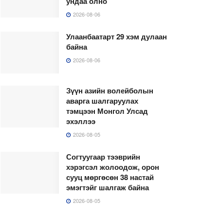
ундаа олно
2026-08-06
Улаанбаатарт 29 хэм дулаан
байна
2026-08-06
Зүүн азийн волейболын
аварга шалгаруулах
тэмцээн Монгол Улсад
эхэллээ
2026-08-05
Согтуугаар тээврийн
хэрэгсэл жолоодож, орон
сууц мөргөсөн 38 настай
эмэгтэйг шалгаж байна
2026-08-05