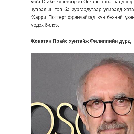
Vera Drake киногоороо Оскарын шагналд нэ
цувралын тав ба зургаадугаар улиралд хата
“Харри Поттер” франчайзад хүн бүхний үзэ
мэдэх билээ.
Жонатан Прайс хунтайж Филиппийн дүрд