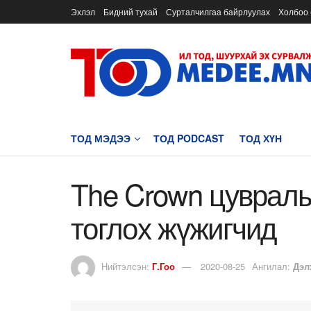
Эхлэл
Бидний тухай
Сурталчилгаа байрлуулах
Холбоо 
ТОД МЭДЭЭ
ТОД PODCAST
ТОД ХҮН
The Crown цувралы
тоглох жүжигчид
Нийтэлсэн:
Г.Гоо
2020-08-25
Ангилал:
Дэл