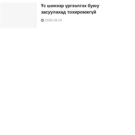
Үс шинээр үргээлгэх буюу
засуулахад тохиромжгүй
2026-08-04