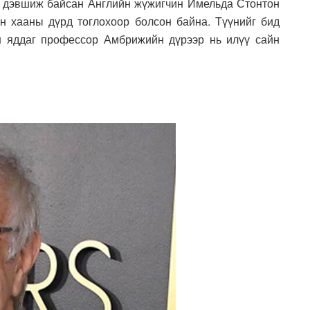
р дэвшиж байсан Английн жүжигчин Имельда Стонтон
н хааны дүрд тоглохоор болсон байна. Түүнийг бид
н яддаг профессор Амбрижийн дүрээр нь илүү сайн