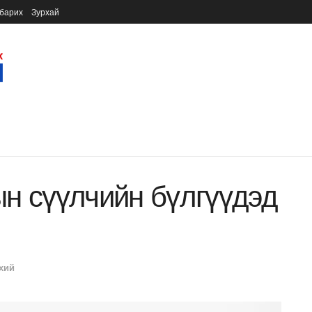
барих
Зурхай
н сүүлчийн бүлгүүдэд
хий