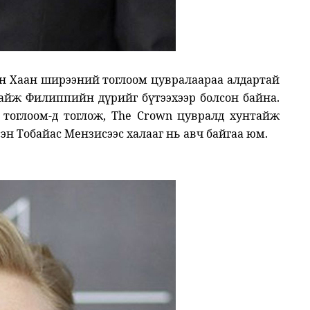
н Хаан ширээний тоглоом цувралаараа алдартай
айж Филиппийн дүрийг бүтээхээр болсон байна.
 тоглоом-д тоглож, The Crown цувралд хунтайж
н Тобайас Мензисээс халааг нь авч байгаа юм.