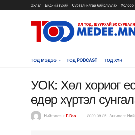
Эхлэл
Бидний тухай
Сурталчилгаа байрлуулах
Холбоо 
ТОД МЭДЭЭ
ТОД PODCAST
ТОД ХҮН
УОК: Хөл хориог е
өдөр хүртэл сунга
Нийтэлсэн:
Г.Гоо
2020-08-25
Ангилал:
Ний