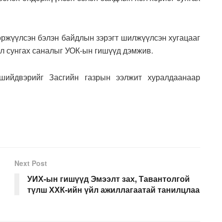
өржүүлсэн бэлэн байдлын зэрэгт шилжүүлсэн хугацааг
ал сунгах саналыг УОК-ын гишүүд дэмжив.
шийдвэрийг Засгийн газрын ээлжит хуралдаанаар
Next Post
УИХ-ын гишүүд Эмээлт зах, Тавантолгой
түлш ХХК-ийн үйл ажиллагаатай танилцлаа