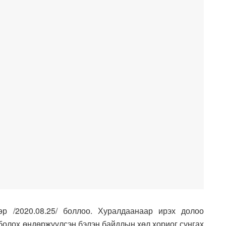
р /2020.08.25/ боллоо. Хуралдаанаар ирэх долоо
р болох өндөржүүлсэн бэлэн байдлын хөл хориог сунгах