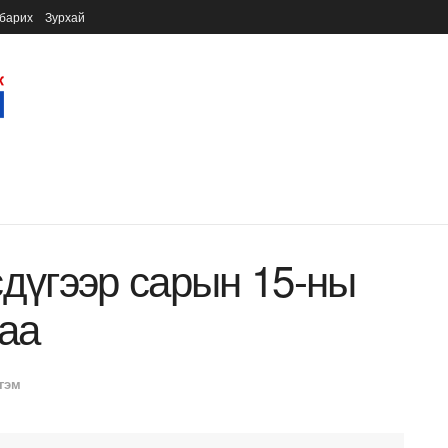
барих
Зурхай
сдүгээр сарын 15-ны
лаа
гэм