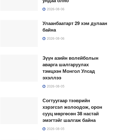
ундаа олно
2026-08-06
Улаанбаатарт 29 хэм дулаан
байна
2026-08-06
Зүүн азийн волейболын
аварга шалгаруулах
тэмцээн Монгол Улсад
эхэллээ
2026-08-05
Согтуугаар тээврийн
хэрэгсэл жолоодож, орон
сууц мөргөсөн 38 настай
эмэгтэйг шалгаж байна
2026-08-05