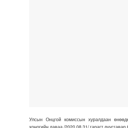
Улсын Онцгой комиссын хуралдаан өнөөдө
хоногийн даваа /2020.08.31/ гарагт дуусгава