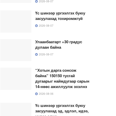
2026-08-07
Үс шинээр үргээлгэх буюу
засуулахад тохиромжгүй
2026-08-07
Улаанбаатарт +30 градус
дулаан байна
2026-08-07
“Хотын дарга сонсож
байна” 150150 тусгай
дугаарыг наймдугаар сарын
14-нөөс ажиллуулж эхэлнэ
2026-08-06
Үс шинээр үргээлгэх буюу
засуулахад эд, эдлэл, идээ,