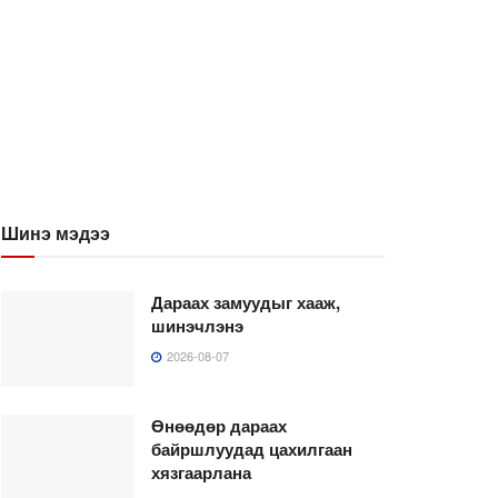
Шинэ мэдээ
Дараах замуудыг хааж,
шинэчлэнэ
2026-08-07
Өнөөдөр дараах
байршлуудад цахилгаан
хязгаарлана