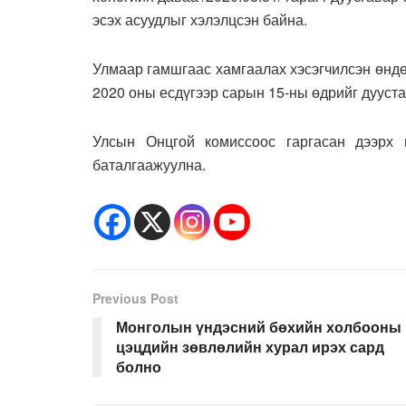
эсэх асуудлыг хэлэлцсэн байна.
Улмаар гамшгаас хамгаалах хэсэгчилсэн өнд
2020 оны есдүгээр сарын 15-ны өдрийг дууст
Улсын Онцгой комиссоос гаргасан дээрх 
баталгаажуулна.
Previous Post
Монголын үндэсний бөхийн холбооны
цэцдийн зөвлөлийн хурал ирэх сард
болно