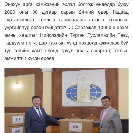
Энэхүү арга хэмжээний эхлэл болгож өнөөдөр буюу
2020 оны 08 дугаар сарын 24-ний өдөр Гадаад
сурталчилгаа, соёлын харилцааны газрын захирлын
үүргийг түр орлон гүйцэтгэгч Ж.Сэрээжав 10000 ширхэг
амны хаалтыг Нийслэлийн Түргэн Тусламжийн Төвд
гардуулан өгч, цар тахлын хүнд нөхцөлд ажиллаж буй
тус төвийн хамт олонд эрүүл энх, аз жаргал, ажлын
амжилтыг хүсэн ерөөв.