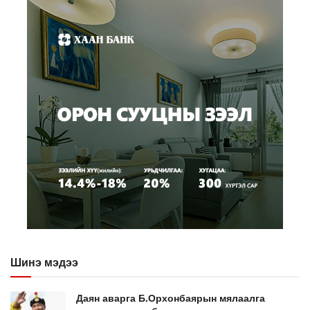
Шинэ мэдээ
Даян аварга Б.Орхонбаярын мялаалга