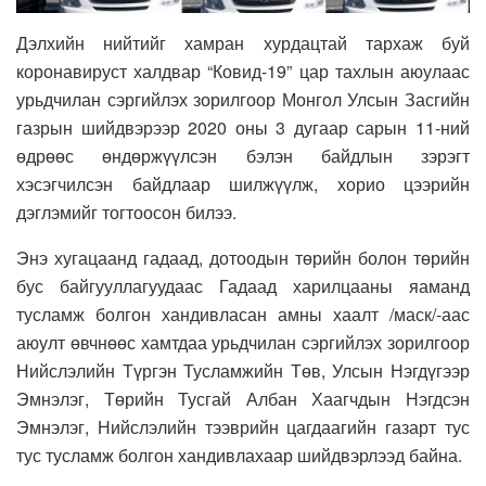
Дэлхийн нийтийг хамран хурдацтай тархаж буй
коронавируст халдвар “Ковид-19” цар тахлын аюулаас
урьдчилан сэргийлэх зорилгоор Монгол Улсын Засгийн
газрын шийдвэрээр 2020 оны 3 дугаар сарын 11-ний
өдрөөс өндөржүүлсэн бэлэн байдлын зэрэгт
хэсэгчилсэн байдлаар шилжүүлж, хорио цээрийн
дэглэмийг тогтоосон билээ.
Энэ хугацаанд гадаад, дотоодын төрийн болон төрийн
бус байгууллагуудаас Гадаад харилцааны яаманд
тусламж болгон хандивласан амны хаалт /маск/-аас
аюулт өвчнөөс хамтдаа урьдчилан сэргийлэх зорилгоор
Нийслэлийн Түргэн Тусламжийн Төв, Улсын Нэгдүгээр
Эмнэлэг, Төрийн Тусгай Албан Хаагчдын Нэгдсэн
Эмнэлэг, Нийслэлийн тээврийн цагдаагийн газарт тус
тус тусламж болгон хандивлахаар шийдвэрлээд байна.