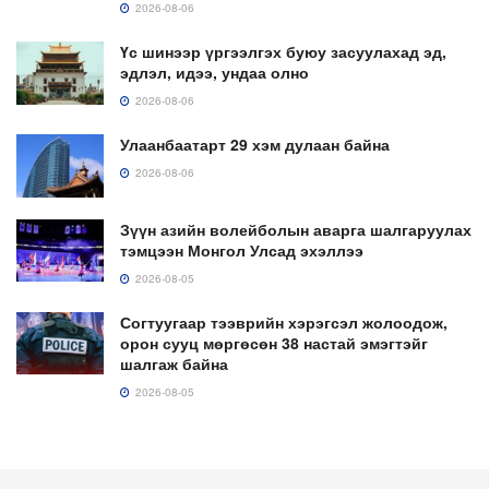
2026-08-06
Үс шинээр үргээлгэх буюу засуулахад эд,
эдлэл, идээ, ундаа олно
2026-08-06
Улаанбаатарт 29 хэм дулаан байна
2026-08-06
Зүүн азийн волейболын аварга шалгаруулах
тэмцээн Монгол Улсад эхэллээ
2026-08-05
Согтуугаар тээврийн хэрэгсэл жолоодож,
орон сууц мөргөсөн 38 настай эмэгтэйг
шалгаж байна
2026-08-05