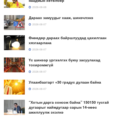
наадмын хөтөлбөр
2026-08-08
Дараах замуудыг хааж, шинэчлэнэ
2026-08-07
Өнөөдөр дараах байршлуудад цахилгаан
хязгаарлана
2026-08-07
Үс шинээр үргээлгэх буюу засуулахад
тохиромжгүй
2026-08-07
Улаанбаатарт +30 градус дулаан байна
2026-08-07
“Хотын дарга сонсож байна” 150150 тусгай
дугаарыг наймдугаар сарын 14-нөөс
ажиллуулж эхэлнэ