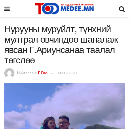
Нурууны муруйлт, түнхний
мултрал өвчиндөө шаналаж
явсан Г.Ариунсанаа таалал
төгслөө
Нийтэлсэн:
Г.Гоо
2020-08-20