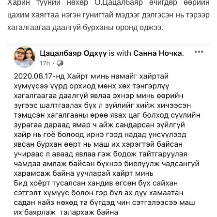
Харин түүний нөхөр О.Цацалбаяр өчигдөр өөрийн
цахим хаягтаа нэгэн гунигтай мэдээг дэлгэсэн нь тэрээр
хагалгаагаа даалгүй бурханы оронд оджээ.