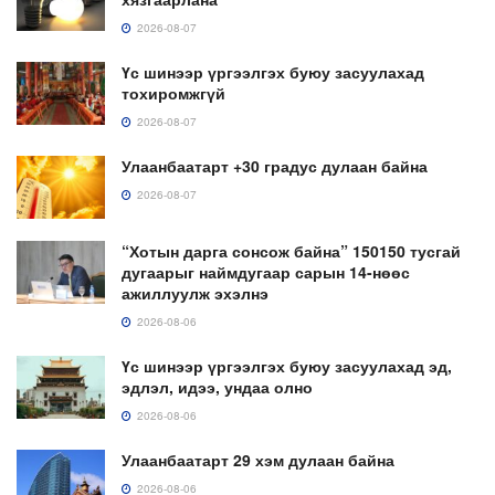
2026-08-07
Үс шинээр үргээлгэх буюу засуулахад
тохиромжгүй
2026-08-07
Улаанбаатарт +30 градус дулаан байна
2026-08-07
“Хотын дарга сонсож байна” 150150 тусгай
дугаарыг наймдугаар сарын 14-нөөс
ажиллуулж эхэлнэ
2026-08-06
Үс шинээр үргээлгэх буюу засуулахад эд,
эдлэл, идээ, ундаа олно
2026-08-06
Улаанбаатарт 29 хэм дулаан байна
2026-08-06