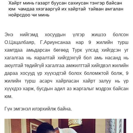
Энэ нийгэмд хосуудын үлгэр жишээ болсон
О.Цацалбаяр, Г.Ариунсанаа нар 9 жилийн турш
хамтдаа амьдарсан бөгөөд Турк улсад хийгдсэн уг
хагалгаа нь яаралтай хийгдэхгүй бол амь насанд нь
аюултай төдийгүй хагалгаа амжилттай хийгдвэл жилийн
дараа хосууд үр хүүхэдтэй болох боломжтой болж, 9
жилийн турш асарч хайрласан хайрт залуу нь үр
хүүхдээ харж, бусдын адил аз жаргалыг мэдрэх байсан
юм.
Гүн эмгэнэл илэрхийлж байна.