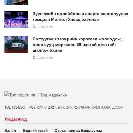
Зүүн азийн волейболын аварга шалгаруулах
тэмцээн Монгол Улсад эхэллээ
2026-08-05
Согтуугаар тээврийн хэрэгсэл жолоодож,
орон сууц мөргөсөн 38 настай эмэгтэйг
шалгаж байна
2026-08-05
ТОД МЭДЭЭ ГРӨҮ ХХК © 2021. БҮХ ЭРХ ХУУЛИАР ХАМГААЛАГДСАН.
Хуудаснууд
Эхлэл
Бидний тухай
Сурталчилгаа байрлуулах