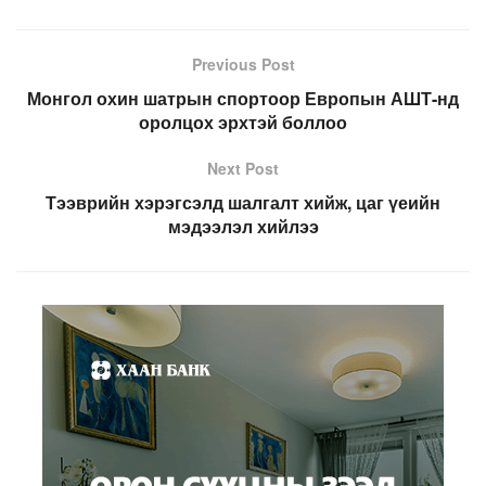
Previous Post
Монгол охин шатрын спортоор Европын АШТ-нд
оролцох эрхтэй боллоо
Next Post
Тээврийн хэрэгсэлд шалгалт хийж, цаг үеийн
мэдээлэл хийлээ