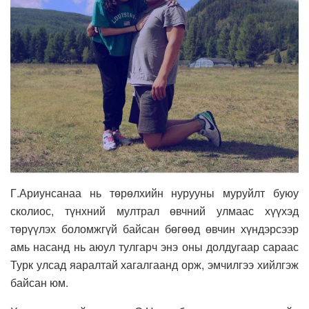
Г.Ариунсанаа нь төрөлхийн нурууны муруйлт буюу
сколиос, түнхний мултрал өвчний улмаас хүүхэд
төрүүлэх боломжгүй байсан бөгөөд өвчин хүндэрсээр
амь насанд нь аюул тулгарч энэ оны долдугаар сараас
Турк улсад яаралтай хагалгаанд орж, эмчилгээ хийлгэж
байсан юм.