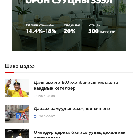
Шинэ мэдээ
Даян аварга Б.Орхонбаярын мялаалга
наадмын хөтөлбөр
2026-08-08
Дараах замуудыг хааж, шинэчлэнэ
2026-08-07
Өнөөдөр дараах байршлуудад цахилгаан
хязгаарлана