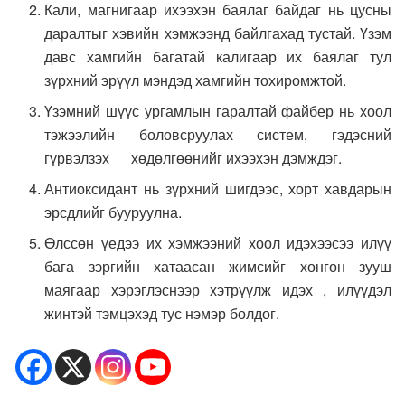
Кали, магнигаар ихээхэн баялаг байдаг нь цусны
даралтыг хэвийн хэмжээнд байлгахад тустай. Үзэм
давс хамгийн багатай калигаар их баялаг тул
зүрхний эрүүл мэндэд хамгийн тохиромжтой.
Үзэмний шүүс ургамлын гаралтай файбер нь хоол
тэжээлийн боловсруулах систем, гэдэсний
гүрвэлзэх хөдөлгөөнийг ихээхэн дэмждэг.
Антиоксидант нь зүрхний шигдээс, хорт хавдарын
эрсдлийг бууруулна.
Өлссөн үедээ их хэмжээний хоол идэхээсээ илүү
бага зэргийн хатаасан жимсийг хөнгөн зууш
маягаар хэрэглэснээр хэтрүүлж идэх , илүүдэл
жинтэй тэмцэхэд тус нэмэр болдог.