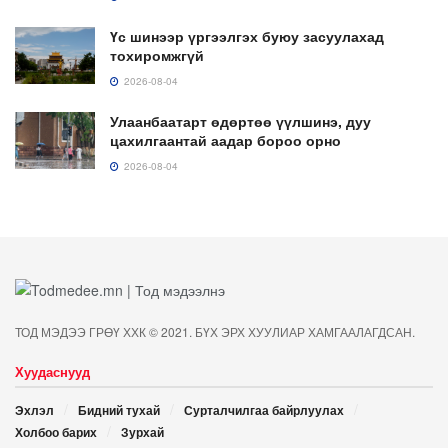
Үс шинээр үргээлгэх буюу засуулахад
тохиромжгүй
2026-08-04
Улаанбаатарт өдөртөө үүлшинэ, дуу
цахилгаантай аадар бороо орно
2026-08-04
ТОД МЭДЭЭ ГРӨҮ ХХК © 2021. БҮХ ЭРХ ХУУЛИАР ХАМГААЛАГДСАН.
Хуудаснууд
Эхлэл
Бидний тухай
Сурталчилгаа байрлуулах
Холбоо барих
Зурхай