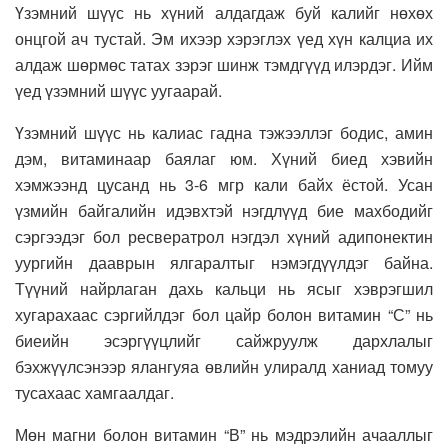
Үзэмний шүүс нь хүний алдагдаж буй калийг нөхөх
онцгой ач тустай. Эм ихээр хэрэглэх үед хүн калциа их
алдаж шөрмөс татах зэрэг шинж тэмдгүүд илэрдэг. Ийм
үед үзэмний шүүс уугаарай.
Үзэмний шүүс нь калиас гадна тэжээллэг бодис, амин
дэм, витаминаар баялаг юм. Хүний биед хэвийн
хэмжээнд цусанд нь 3-6 мгр кали байх ёстой. Усан
үзмийн байгалийн идэвхтэй нэгдлүүд бие махбодийг
сэргээдэг бол ресвератрол нэгдэл хүний адипонектин
уургийн дааврын ялгаралтыг нэмэгдүүлдэг байна.
Түүний найрлаган дахь кальци нь ясыг хэврэгшил
хугарахаас сэргийлдэг бол цайр болон витамин “С” нь
биеийн эсэргүүцлийг сайжруулж дархлалыг
бэхжүүлсэнээр ялангуяа өвлийн улиралд ханиад томуу
тусахаас хамгаалдаг.
Мөн магни болон витамин “В” нь мэдрэлийн ачааллыг