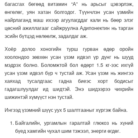
багасгах бөгөөд витамин “А” нь арьсыг цэвэрлэж,
өнгөлөг, уян хатан болгодог. Түүнчлэн усан үзмийн
найрлаганд маш ихээр агуулагддаг кали нь бөөр элэг
цөсний ажиллагааг сайжруулна Адипонектин нь тарган
эсийн бүтцэд нөлөөлж, задалдаг аж.
Хоёр долоо хоногийн турш гурван өдөр оройн
хоолондоо зөвхөн усан үзэм идвэл үр дүнг нь шууд
мэдрэх болно. Боломжтой бол өдөрт 1.5 кг-ээс ихгүй
усан үзэм идвэл бүр ч тустай аж. Усан үзэм нь жингээ
хаяхад тусалдгаас гадна биеэс хорт бодисыг
гадагшлуулдаг ид шидтэй. Энэ шидээрээ чихрийн
шижинтэй хүмүүст нэн тустай.
Ингээд үзэмний шүүс уух 5 шалтгааныг хүргэж байна.
Байгалийн, ургамлын гаралтай глюкоз нь хүний
бүед хамгийн чухал шим тэжээл, энерги өгдөг.