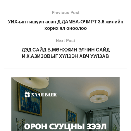
Previous Post
УИХ-ын гишүүн асан Д.ДАМБА-ОЧИРТ 3.6 жилийн
хорих ял оноолоо
Next Post
ДЭД САЙД Б.МӨНХЖИН ЭЛЧИН САЙД
И.К.АЗИЗОВЫГ ХҮЛЭЭН АВЧ УУЛЗАВ