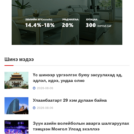
Шинэ мэдээ
Үс шинээр үргээлгэх буюу засуулахад эд,
эдлэл, идээ, ундаа олно
2026-08-06
Улаанбаатарт 29 хэм дулаан байна
2026-08-06
Зүүн азийн волейболын аварга шалгаруулах
тэмцээн Монгол Улсад эхэллээ