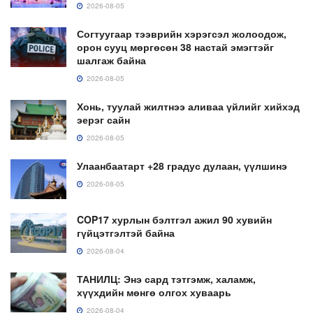
2026-08-05
Согтуугаар тээврийн хэрэгсэл жолоодож,
орон сууц мөргөсөн 38 настай эмэгтэйг
шалгаж байна
2026-08-05
Хонь, туулай жилтнээ аливаа үйлийг хийхэд
эерэг сайн
2026-08-05
Улаанбаатарт +28 градус дулаан, үүлшинэ
2026-08-05
COP17 хурлын бэлтгэл ажил 90 хувийн
гүйцэтгэлтэй байна
2026-08-04
ТАНИЛЦ: Энэ сард тэтгэмж, халамж,
хүүхдийн мөнгө олгох хуваарь
2026-08-04