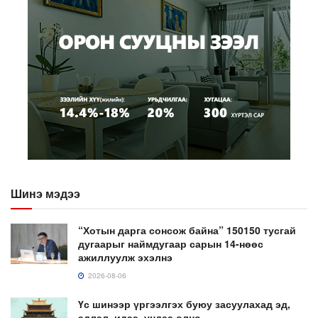
Шинэ мэдээ
“Хотын дарга сонсож байна” 150150 тусгай
дугаарыг наймдугаар сарын 14-нөөс
ажиллуулж эхэлнэ
2026-08-06
Үс шинээр үргээлгэх буюу засуулахад эд,
эдлэл, идээ, ундаа олно