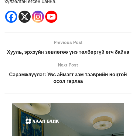
хүлээлгэн өгсөн байна.
Previous Post
Хууль, эрхзүйн зөвлөгөө үнэ төлбөргүй өгч байна
Next Post
Сэрэмжлүүлэг: Увс аймагт зам тээврийн ноцтой
осол гарлаа