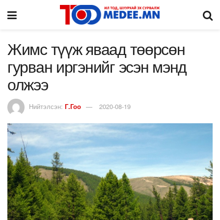
Жимс түүж яваад төөрсөн
гурван иргэнийг эсэн мэнд
олжээ
Нийтэлсэн:
Г.Гоо
2020-08-19