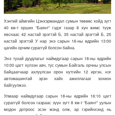
Хэнтий аймгийн Цэнхэрмандал сумын төвөөс хойд зүгт
40 км-т орших “Баянт” гэдэг газар 8 хүн жимс түүж
явснаас 42 настай эрэгтэй Б, 35 настай эрэгтэй Б, 25
настай эрэгтэй У нар энэ сарын 16-ны өдрийн 13:00
цагийн орчим сураггүй болсон байна.
Энэ тухай дуудлагыг наймдугаар сарын 18-ны өдрийн
10:00 цагт хүлээн авч, тус сумын Байгаль орчны улсын
байцаагчаар ахлуулсан орон нутгийн 12 иргэн, нэг
автомашинтай эрэн хайх ажиллагааг зохион
байгуулжээ.
Улмаар наймдугаар сарын 18-ны өдрийн 16:10 цагт
сураггүй болсон газраас зүүн зүгт 8 км-т “Баянт” уулын
модон дотроос эсэн мэнд олж, ар гэрийнхэнд нь