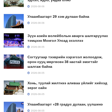
2026-08-06
Улаанбаатарт 29 хэм дулаан байна
2026-08-06
Зүүн азийн волейболын аварга шалгаруулах
тэмцээн Монгол Улсад эхэллээ
2026-08-05
Согтуугаар тээврийн хэрэгсэл жолоодож,
орон сууц мөргөсөн 38 настай эмэгтэйг
шалгаж байна
2026-08-05
Хонь, туулай жилтнээ аливаа үйлийг хийхэд
эерэг сайн
2026-08-05
Улаанбаатарт +28 градус дулаан, үүлшинэ
2026-08-05