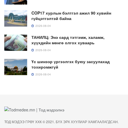
COP17 хурлын бэлтгэл ажил 90 хувийн
гүйцэтгэлтэй байна
2026-08-04
ТАНИЛЦ: Энэ сард тэтгэмж, халамж,
хүүхдийн мөнгө олгох хуваарь
2026-08-04
Үс шинээр үргээлгэх буюу засуулахад
тохиромжгүй
2026-08-04
ТОД МЭДЭЭ ГРӨҮ ХХК © 2021. БҮХ ЭРХ ХУУЛИАР ХАМГААЛАГДСАН.