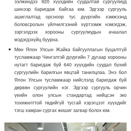
ээлжиндээ 920 хүүхдийн суудалтай сургуулиуд
шинээр баригдаж байгаа юм. Эдгээр сургууль
ашиглалтад орсноор тус дүүргийн хэмжээнд
боловсролын үйлчилгээний хүртээмж нэмэгдэж,
зэргэлдээх хорооны сургуулиудын ачаалал
мэдэгдэхүйц буурна.
Мөн Япон Улсын Жайка байгууллагын буцалтгүй
тусламжаар Чингэлтэй дүүргийн 7 дугаар хорооны
нутагт баригдаж буй 640 хүүхдийн суудал бүхий
сургуулийн барилгын явцтай танилцлаа. Энэ бол
Япон Улсын тусламжаар нийслэлд баригдаж буй
дөрвөн сургуулийн нэг. Эдгээр сургууль орчин
үеийн олон улсын стандартад нийцсэн эко
тохижилттой төдийгүй тусгай хэрэгцээт хүүхдийг
тэгш хамран сургах жишиг загвар болох юм.