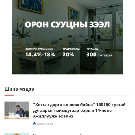
Шинэ мэдээ
“Хотын дарга сонсож байна” 150150 тусгай
дугаарыг наймдугаар сарын 14-нөөс
ажиллуулж эхэлнэ
2026-08-06