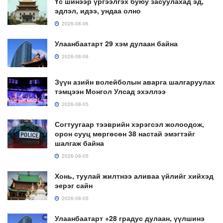
Үс шинээр үргээлгэх буюу засуулахад эд,
эдлэл, идээ, ундаа олно
2026-08-06
Улаанбаатарт 29 хэм дулаан байна
2026-08-06
Зүүн азийн волейболын аварга шалгаруулах
тэмцээн Монгол Улсад эхэллээ
2026-08-05
Согтуугаар тээврийн хэрэгсэл жолоодож,
орон сууц мөргөсөн 38 настай эмэгтэйг
шалгаж байна
2026-08-05
Хонь, туулай жилтнээ аливаа үйлийг хийхэд
эерэг сайн
2026-08-05
Улаанбаатарт +28 градус дулаан, үүлшинэ