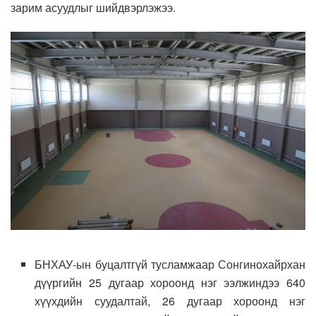
зарим асуудлыг шийдвэрлэжээ.
БНХАУ-ын буцалтгүй тусламжаар Сонгинохайрхан
дүүргийн 25 дугаар хороонд нэг ээлжиндээ 640
хүүхдийн суудалтай, 26 дугаар хороонд нэг