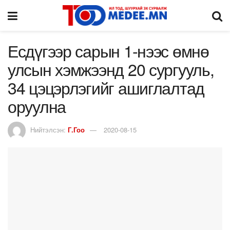
Есдүгээр сарын 1-нээс өмнө
улсын хэмжээнд 20 сургууль,
34 цэцэрлэгийг ашиглалтад
оруулна
Нийтэлсэн:
Г.Гоо
2020-08-15