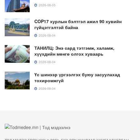
2026-08-05
COP17 хурлын бэлтгэл ажил 90 хувийн
гүйцэтгэлтэй байна
2026-08-04
ТАНИЛЦ: Энэ сард тэтгэмж, халамж,
хүүхдийн мөнгө олгох хуваарь
2026-08-04
Үс шинээр үргээлгэх буюу засуулахад
тохиромжгүй
2026-08-04