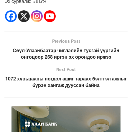
Эх сурвалж: БШУЯ
Previous Post
Сөүл-Улаанбаатар чиглэлийн тусгай үүргийн
онгоцоор 268 иргэн эх орондоо иржээ
Next Post
1072 хувьцааны ногдол ашиг тараах бэлтгэл ажлыг
бүрэн хангаж дууссан байна