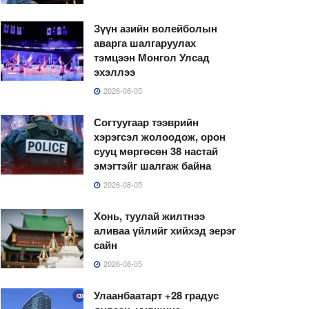
Зүүн азийн волейболын
аварга шалгаруулах
тэмцээн Монгол Улсад
эхэллээ
2026-08-05
Согтуугаар тээврийн
хэрэгсэл жолоодож, орон
сууц мөргөсөн 38 настай
эмэгтэйг шалгаж байна
2026-08-05
Хонь, туулай жилтнээ
аливаа үйлийг хийхэд эерэг
сайн
2026-08-05
Улаанбаатарт +28 градус