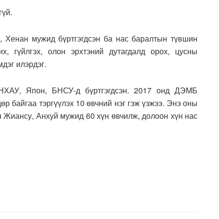
гүй.
 Хенан мужид бүртгэгдсэн ба нас баралтын түвшин
х, гүйлгэх, олон эрхтэний дутагдалд орох, цусны
мдэг илэрдэг.
НХАУ, Япон, БНСУ-д бүртгэгдсэн. 2017 онд ДЭМБ
р байгаа тэргүүлэх 10 өвчний нэг гэж үзжээ. Энэ оны
Жиансу, Анхуй мужид 60 хүн өвчилж, долоон хүн нас