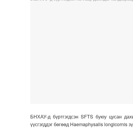
БНХАУ-д бүртгэгдсэн SFTS буюу цусан дах
үүсгэгддэг бөгөөд Haemaphysalis longicornis 