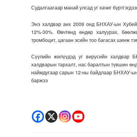
Судалгаагаар манай улсад уг хачиг бүртгэгдээ
Энэ халдвар анх 2009 онд БНХАУ-ын Хубей,
12%-30%. Өвчтөнд өндөр халуурах, бөөлжи
тромбоцит, цагаан эсийн тоо багасах шинж тэ
Сүүлийн жилүүдэд уг вирусийн халдвар Б
халдварын тархалт, нас баралтын түвшин өндө
наймдугаар сарын 12-ны байдлаар БНХАУ-ын 
баржээ