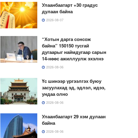
Улаанбаатарт +30 градус
дулаан байна
2026-08-07
“Хотын дарга сонсож
байна” 150150 тусгай
дугаарыг наймдугаар сарын
14-нөөс ажиллуулж эхэлнэ
2026-08-06
Үс шинээр үргээлгэх буюу
засуулахад эд, эдлэл, идээ,
ундаа олно
2026-08-06
Улаанбаатарт 29 хэм дулаан
байна
2026-08-06