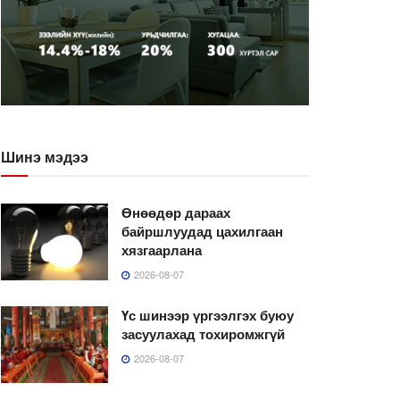
Шинэ мэдээ
Өнөөдөр дараах
байршлуудад цахилгаан
хязгаарлана
2026-08-07
Үс шинээр үргээлгэх буюу
засуулахад тохиромжгүй
2026-08-07