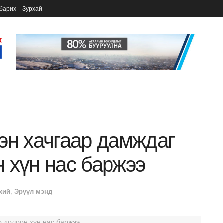
барих
Зурхай
эн хачгаар дамждаг
 хүн нас баржээ
хий
,
Эрүүл мэнд