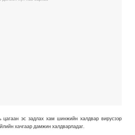
ь цагаан эс задлах хам шинжийн халдвар вирусээр
зүйлийн хачгаар дамжин халдварладаг.