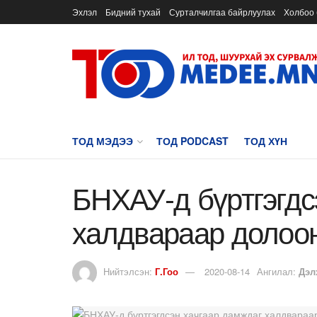
Эхлэл
Бидний тухай
Сурталчилгаа байрлуулах
Холбоо 
ТОД МЭДЭЭ
ТОД PODCAST
ТОД ХҮН
БНХАУ-д бүртгэгдс
халдвараар долоон
Нийтэлсэн:
Г.Гоо
2020-08-14
Ангилал:
Дэл