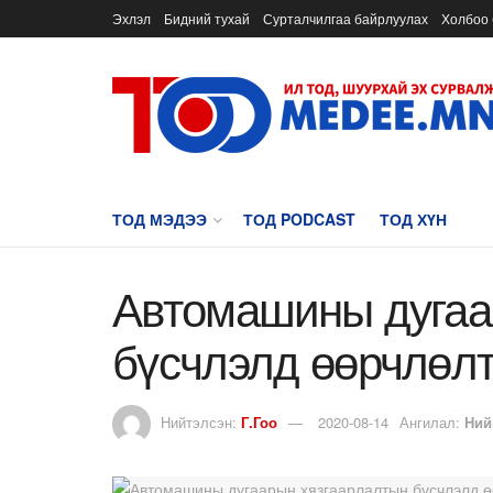
Эхлэл
Бидний тухай
Сурталчилгаа байрлуулах
Холбоо 
ТОД МЭДЭЭ
ТОД PODCAST
ТОД ХҮН
Автомашины дугаа
бүсчлэлд өөрчлөлт
Нийтэлсэн:
Г.Гоо
2020-08-14
Ангилал:
Ний