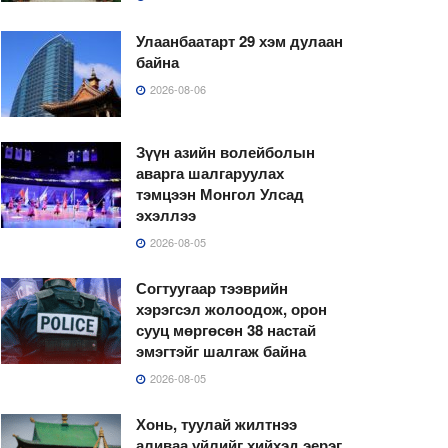
Улаанбаатарт 29 хэм дулаан
байна
2026-08-06
Зүүн азийн волейболын
аварга шалгаруулах
тэмцээн Монгол Улсад
эхэллээ
2026-08-05
Согтуугаар тээврийн
хэрэгсэл жолоодож, орон
сууц мөргөсөн 38 настай
эмэгтэйг шалгаж байна
2026-08-05
Хонь, туулай жилтнээ
аливаа үйлийг хийхэд эерэг