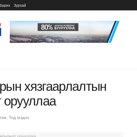
барих
Зурхай
рын хязгаарлалтын
 орууллаа
гэм
,
Тод мэдээ