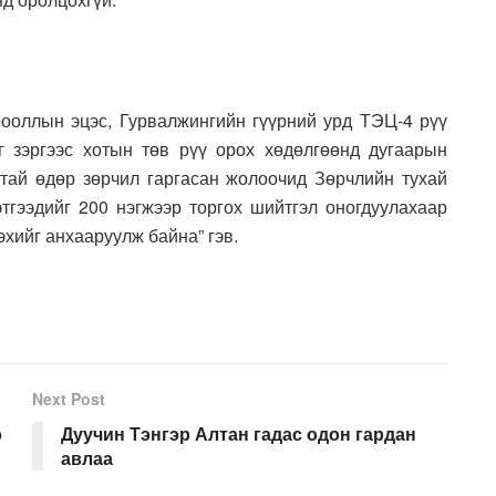
орооллын эцэс, Гурвалжингийн гүүрний урд ТЭЦ-4 рүү
 зэргээс хотын төв рүү орох хөдөлгөөнд дугаарын
ттай өдөр зөрчил гаргасан жолоочид Зөрчлийн тухай
этгээдийг 200 нэгжээр торгох шийтгэл оногдуулахаар
хийг анхааруулж байна” гэв.
Next Post
э
Дуучин Тэнгэр Алтан гадас одон гардан
авлаа