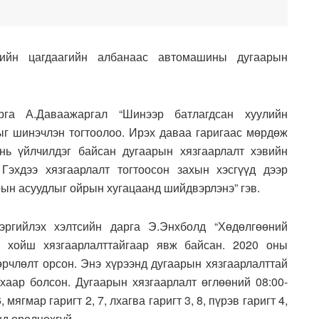
рийн цагдаагийн албанаас автомашины дугаарын
га А.Даваажаргал “Шинээр батлагдсан хуулийн
ыг шинэчлэн тогтоолоо. Ирэх даваа гаригаас мөрдөж
нь үйлчилдэг байсан дугаарын хязгаарлалт хэвийн
Гэхдээ хязгаарлалт тогтоосон захын хэсгүүд дээр
ын асуудлыг ойрын хугацаанд шийдвэрлэнэ” гэв.
эргийлэх хэлтсийн дарга Э.Энхболд “Хөдөлгөөний
с хойш хязгаарлалттайгаар явж байсан. 2020 оны
өрчлөлт орсон. Энэ хүрээнд дугаарын хязгаарлалттай
ахаар болсон. Дугаарын хязгаарлалт өглөөний 08:00-
 мягмар гаригт 2, 7, лхагва гаригт 3, 8, пүрэв гаригт 4,
нд оролцохгүй.