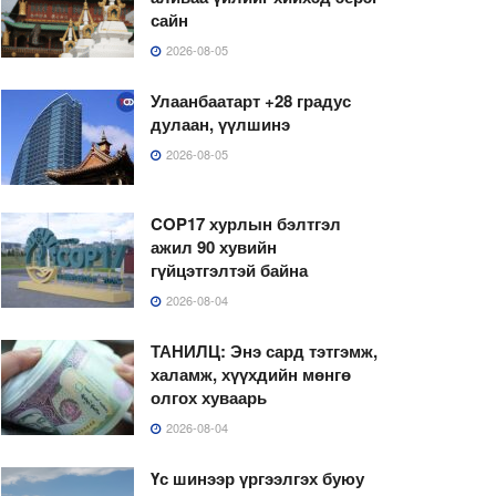
сайн
2026-08-05
Улаанбаатарт +28 градус
дулаан, үүлшинэ
2026-08-05
COP17 хурлын бэлтгэл
ажил 90 хувийн
гүйцэтгэлтэй байна
2026-08-04
ТАНИЛЦ: Энэ сард тэтгэмж,
халамж, хүүхдийн мөнгө
олгох хуваарь
2026-08-04
Үс шинээр үргээлгэх буюу