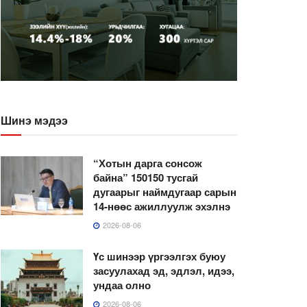
Шинэ мэдээ
“Хотын дарга сонсож
байна” 150150 тусгай
дугаарыг наймдугаар сарын
14-нөөс ажиллуулж эхэлнэ
2026-08-06
Үс шинээр үргээлгэх буюу
засуулахад эд, эдлэл, идээ,
ундаа олно
2026-08-06