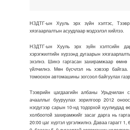
НЗДТГ-ын Хууль эрх зүйн хэлтэс, Тээв
хязгаарлалтын асуудлаар мэдээлэл хийлээ.
НЗДТГ-ын Хууль эрх зүйн хэлтсийн дар
хэрэгжилтийн хүрээнд дугаарын хязгаарлалт
эхэлнэ. Шинэ гаргасан захирамжаар өмнө 
үйлчилнэ. Мөн бүсчлэл нь хэвээр байгаа. 
томоохон автомашины зогсоол байгуулах газр
Тээврийн цагдаагийн албаны Урьдчилан с
ачааллыг бууруулах зорилгоор 2012 оноо
нэгдүгээр сарын 10-нд тодорхой хуулиудад ө
холбоотой захирамжийг засаг дарга нь гарг
20:00 цаг хүртэл үргэлжилнэ. Даваа гарагт 1, 6,
9, баасан 5, 0 дугаартай автомашин хөдөлгөө