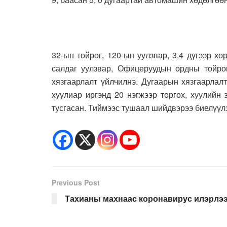
32-ын тойрог, 120-ын уулзвар, 3,4 дүгээр х
салдаг уулзвар, Офицеруудын ордны тойрог
хязгаарлалт үйлчилнэ. Дугаарын хязгаарлал
хуулиар иргэнд 20 нэгжээр торгох, хуулийн 
тусгасан. Тиймээс тушаал шийдвэрээ биелүүлэ
Previous Post
Тахианы махнаас коронавирус илэрлэ