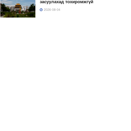
засуулахад тохиромжгүй
2026-08-04