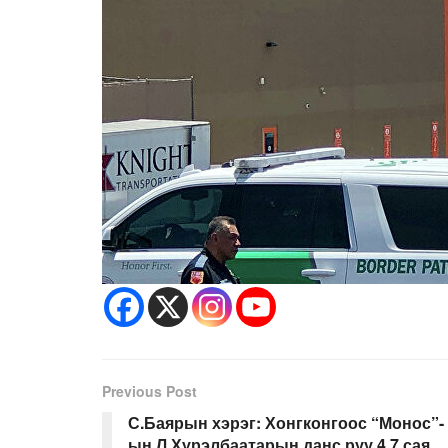
Previous Post
С.Баярын хэрэг: Хонгконгоос “Монос”-
ын Л.Хүрэлбаатарын данс руу 4.7 сая