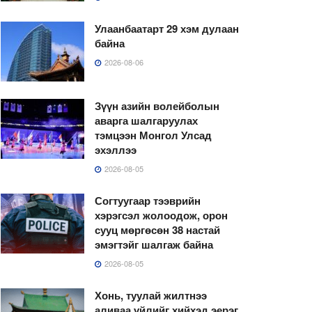
Улаанбаатарт 29 хэм дулаан
байна
2026-08-06
Зүүн азийн волейболын
аварга шалгаруулах
тэмцээн Монгол Улсад
эхэллээ
2026-08-05
Согтуугаар тээврийн
хэрэгсэл жолоодож, орон
сууц мөргөсөн 38 настай
эмэгтэйг шалгаж байна
2026-08-05
Хонь, туулай жилтнээ
аливаа үйлийг хийхэд эерэг