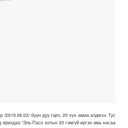
/2019.08.03/ буун дуу гарч, 20 хүн амиа алджээ. Тус
д ярихдаа “Эль-Пасо хотын 20 гэмгүй иргэн амь насаа