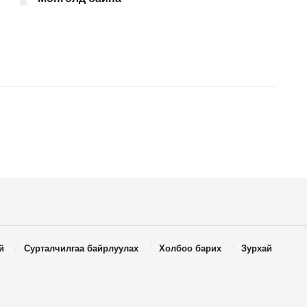
й
Сурталчилгаа байрлуулах
Холбоо барих
Зурхай