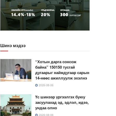
Шинэ мэдээ
“Хотын дарга сонсож
байна” 150150 тусгай
дугаарыг наймдугаар сарын
14-нөөс ажиллуулж эхэлнэ
2026-08-06
Үс шинээр үргээлгэх буюу
засуулахад эд, эдлэл, идээ,
ундаа олно
2026-08-06