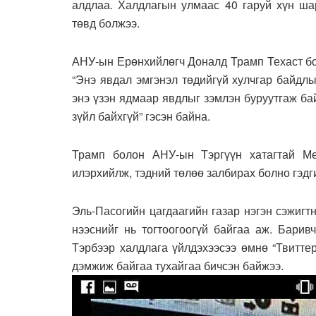
алдлаа. Халдлагын улмаас 40 гаруй хүн ша
төвд болжээ.
АНУ-ын Ерөнхийлөгч Доналд Трамп Техаст бол
“Энэ явдал эмгэнэл төдийгүй хулчгар байдл
энэ үзэн ядмаар явдлыг зэмлэн буруутгаж бай
зүйл байхгүй” гэсэн байна.
Трамп болон АНУ-ын Тэргүүн хатагтай Ме
илэрхийлж, тэдний төлөө залбирах болно гэд
Эль-Пасогийн цагдаагийн газар нэгэн сэжигт
нээснийг нь тогтоогоогүй байгаа аж. Барив
Тэрбээр халдлага үйлдэхээсээ өмнө “Твитте
дэмжиж байгаа тухайгаа бичсэн байжээ.