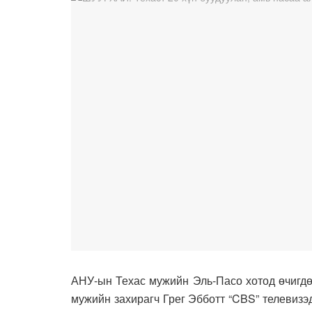
АНУ-ын Техас мужийн Эль-Пасо хотод өчигдөр 
мужийн захирагч Грег Эбботт “CBS” телевизэ