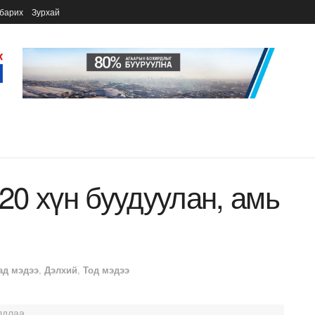
барих
Зурхай
0 хүн буудуулан, амь
ад мэдээ
,
Дэлхий
,
Тод мэдээ