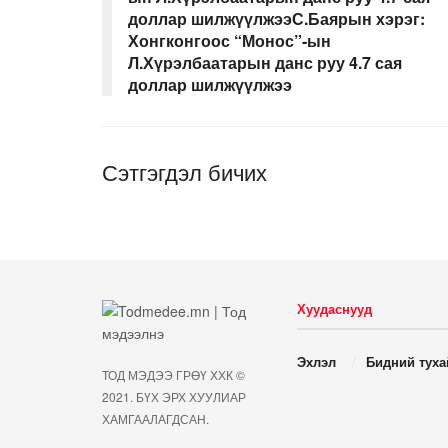
доллар шилжүүлжээС.Баярын хэрэг:
Хонгконгоос “Монос”-ын
Л.Хүрэлбаатарын данс руу 4.7 сая
доллар шилжүүлжээ
Сэтгэгдэл бичих
Хуудаснууд
Эхлэл
Бидний туха
ТОД МЭДЭЭ ГРӨҮ ХХК ©
2021. БҮХ ЭРХ ХУУЛИАР
ХАМГААЛАГДСАН.