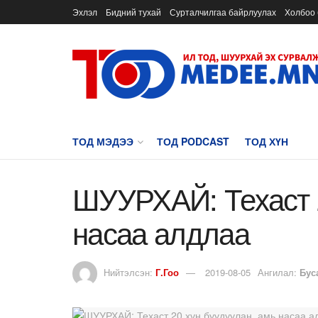
Эхлэл
Бидний тухай
Сурталчилгаа байрлуулах
Холбоо 
ТОД МЭДЭЭ
ТОД PODCAST
ТОД ХҮН
ШУУРХАЙ: Техаст 2
насаа алдлаа
Нийтэлсэн:
Г.Гоо
2019-08-05
Ангилал:
Бус