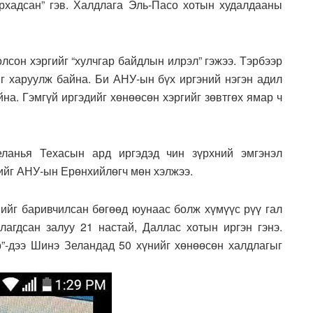
рхадсан” гэв. Халдлага Эль-Пасо хотын худалдааны
сон хэргийг “хулчгар байдлын илрэл” гэжээ. Тэрбээр
ыг харуулж байна. Би АНУ-ын бүх иргэний нэгэн адил
на. Гэмгүй иргэдийг хөнөөсөн хэргийг зөвтгөх ямар ч
ланья Техасын ард иргэдэд чин зүрхний эмгэнэл
гийг АНУ-ын Ерөнхийлөгч мөн хэлжээ.
нийг баривчилсан бөгөөд юунаас болж хүмүүс рүү гал
члагдсан залуу 21 настай, Даллас хотын иргэн гэнэ.
р”-дээ Шинэ Зеландад 50 хүнийг хөнөөсөн халдлагыг